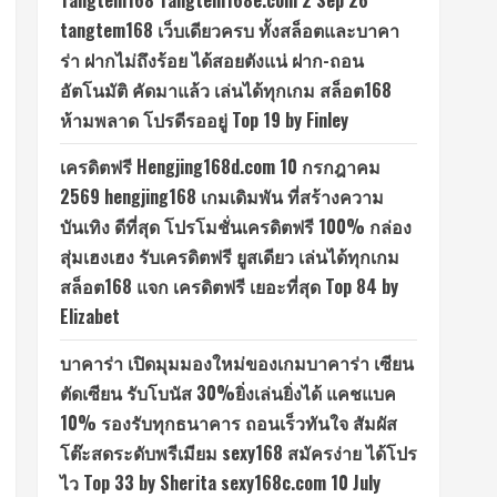
Tangtem168 Tangtem168e.com 2 Sep 26
tangtem168 เว็บเดียวครบ ทั้งสล็อตและบาคา
ร่า ฝากไม่ถึงร้อย ได้สอยตังแน่ ฝาก-ถอน
อัตโนมัติ คัดมาแล้ว เล่นได้ทุกเกม สล็อต168
ห้ามพลาด โปรดีรออยู่ Top 19 by Finley
เครดิตฟรี Hengjing168d.com 10 กรกฎาคม
2569 hengjing168 เกมเดิมพัน ที่สร้างความ
บันเทิง ดีที่สุด โปรโมชั่นเครดิตฟรี 100% กล่อง
สุ่มเฮงเฮง รับเครดิตฟรี ยูสเดียว เล่นได้ทุกเกม
สล็อต168 แจก เครดิตฟรี เยอะที่สุด Top 84 by
Elizabet
บาคาร่า เปิดมุมมองใหม่ของเกมบาคาร่า เซียน
ตัดเซียน รับโบนัส 30%ยิ่งเล่นยิ่งได้ แคชแบค
10% รองรับทุกธนาคาร ถอนเร็วทันใจ สัมผัส
โต๊ะสดระดับพรีเมียม sexy168 สมัครง่าย ได้โปร
ไว Top 33 by Sherita sexy168c.com 10 July