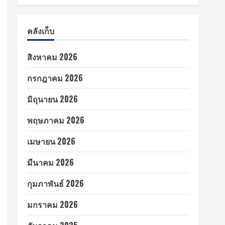
คลังเก็บ
สิงหาคม 2026
กรกฎาคม 2026
มิถุนายน 2026
พฤษภาคม 2026
เมษายน 2026
มีนาคม 2026
กุมภาพันธ์ 2026
มกราคม 2026