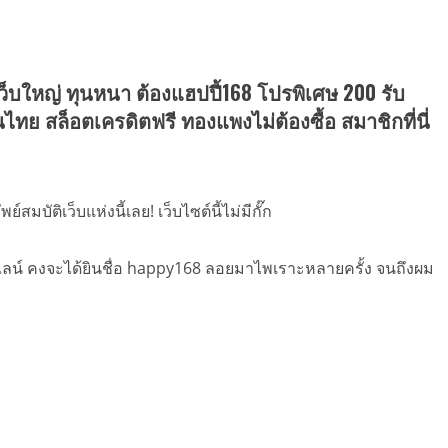
ว็บใหญ่ ทุนหนา ต้องแฮปปี้168 โปรพิเศษ 200 รับ
ในไทย สล็อตเครดิตฟรี ทองแพงไม่ต้องซื้อ สมาชิกที่นี่
มบัติเว็บแห่งนี้เลย! เว็บไซต์นี้ไม่มีกั๊ก
ลน์ คงจะได้ยินชื่อ happy168 ลอยมาไพเราะหลายครั้ง จนถึงผม