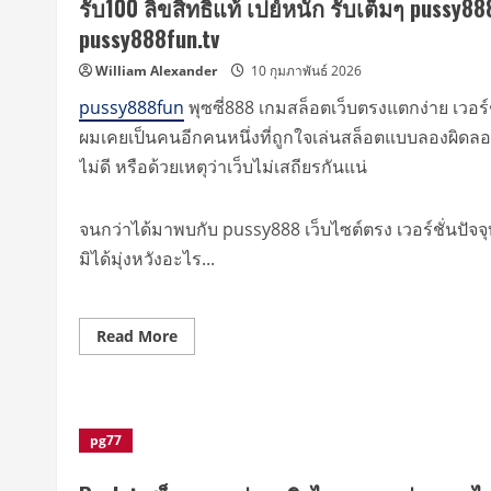
แพง
Paulina
รับ100 ลิขสิทธิ์แท้ เปย์หนัก รับเต็มๆ pussy
ไม่
pgslot
ต้อง
Puntaek66.shop
pussy888fun.tv
ซื้อ
สล็อต66
สมาชิก
เว็บไซต์
William Alexander
10 กุมภาพันธ์ 2026
ที่
แตก
นี่
ง่าย
pussy888fun
พุซซี่888 เกมสล็อตเว็บตรงแตกง่าย เวอร์
ได้
เทคนิค
ฟรี
การ
ผมเคยเป็นคนอีกคนหนึ่งที่ถูกใจเล่นสล็อตแบบลองผิดลองถ
Top
เล่น
12
สล็อต
ไม่ดี หรือด้วยเหตุว่าเว็บไม่เสถียรกันแน่
by
ให้
Amelia
ได้
happy168.casa
เงิน
ทุก
จนกว่าได้มาพบกับ pussy888 เว็บไซต์ตรง เวอร์ชั่นปัจ
วัน
มือ
มิได้มุ่งหวังอะไร...
ใหม่
ก็
ทำได้
11
NOV
Read
Read More
2025
more
casino
about
online
Pussy888fun
31
February
2569
pg77
pussy888
เว็บ
ตรง
ขวัญใจ