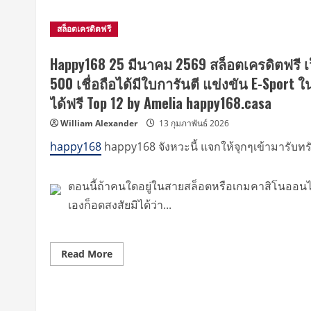
อยาก
มี
ชีวิต
สล็อตเครดิตฟรี
แบบ
ราชา
จัด
มา
Happy168 25 มีนาคม 2569 สล็อตเครดิตฟรี เ
ที่
แฮปปี้168
500 เชื่อถือได้มีใบการันตี แข่งขัน E-Sport 
สมาชิก
ใหม่
ได้ฟรี Top 12 by Amelia happy168.casa
รับ
100%
William Alexander
13 กุมภาพันธ์ 2026
เชื่อ
ถือ
happy168
happy168 จังหวะนี้ แจกให้จุกๆเข้ามารับทรัพย์ส
ได้
มี
ใบ
กา
ตอนนี้ถ้าคนใดอยู่ในสายสล็อตหรือเกมคาสิโนออนไ
รัน
ตี
เองก็อดสงสัยมิได้ว่า...
ราชา
เว็บ
พนัน
happy168
สมัคร
Read
Read More
ลุ้น
more
รับ
about
ล้าน
Happy168
Top
25
21
มีนาคม
by