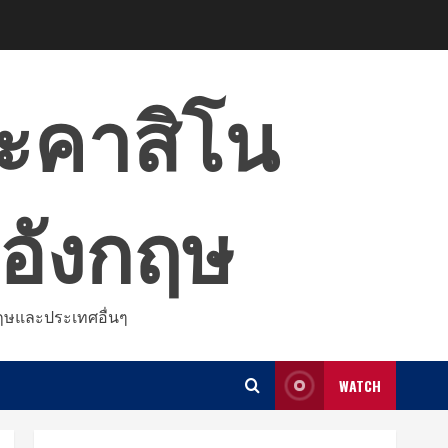
ละคาสิโน
อังกฤษ
ฤษและประเทศอื่นๆ
WATCH