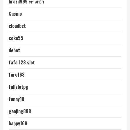
brazil999 ทางเข้า
Casino
cloudbet
coke55
debet
fafa 123 slot
faro168
fullslotpg
funny18
gaojing888
happy168