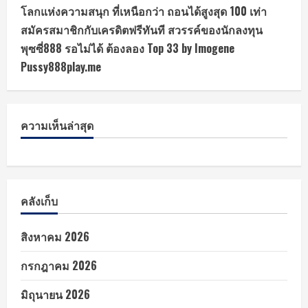
โลกแห่งความสนุก ที่เหนือกว่า ถอนได้สูงสุด 100 เท่า
สมัครสมาชิกกับเครดิตฟรีทันที สวรรค์ของนักลงทุน
พุซซี่888 รอไม่ได้ ต้องลอง Top 33 by Imogene
Pussy888play.me
ความเห็นล่าสุด
คลังเก็บ
สิงหาคม 2026
กรกฎาคม 2026
มิถุนายน 2026