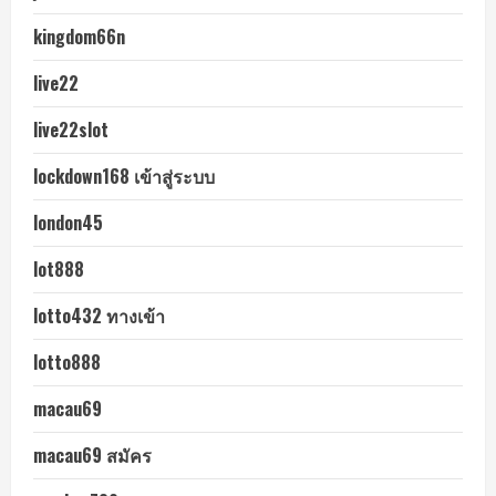
kingdom66n
live22
live22slot
lockdown168 เข้าสู่ระบบ
london45
lot888
lotto432 ทางเข้า
lotto888
macau69
macau69 สมัคร