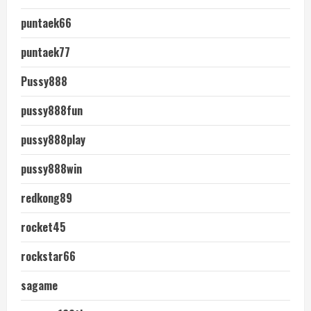
puntaek66
puntaek77
Pussy888
pussy888fun
pussy888play
pussy888win
redkong89
rocket45
rockstar66
sagame