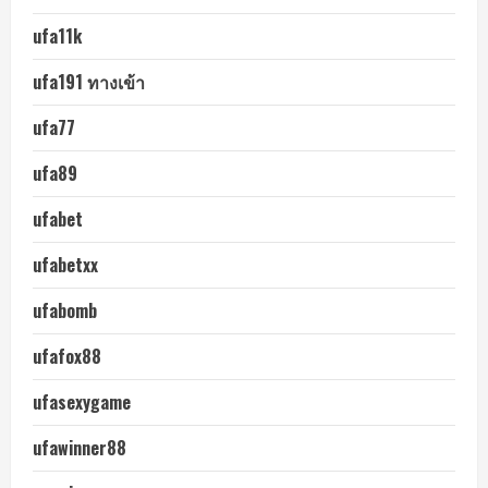
ufa11k
ufa191 ทางเข้า
ufa77
ufa89
ufabet
ufabetxx
ufabomb
ufafox88
ufasexygame
ufawinner88