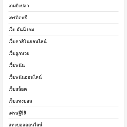
เกมยิงปลา
เครดิตฟรี
เว็บ มันนี่ เกม
เว็บคาสิโนออนไลน์
เว็บถูกหวย
เว็บพนัน
เว็บพนันออนไลน์
เว็บสล็อต
เว็บแทงบอล
เศรษฐี99
แทงบอลออนไลน์