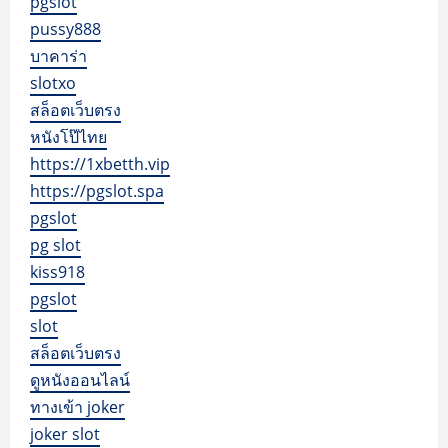
pgslot
pussy888
บาคาร่า
slotxo
สล็อตเว็บตรง
หนังโป๊ไทย
https://1xbetth.vip
https://pgslot.spa
pgslot
pg slot
kiss918
pgslot
slot
สล็อตเว็บตรง
ดูหนังออนไลน์
ทางเข้า joker
joker slot