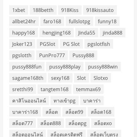
1xbet
188betth
918Kiss
918kissauto
allbet24hr
faro168
fullslotpg
funny18
happy168
hengjing168
Jinda55
jinda888
Joker123
PGSlot
PG Slot
pgslotfish
pgslotth
PunPro777
Pussy888
pussy888fun
pussy888play
pussy888win
sagame168th
sexy168
Slot
Slotxo
sretthi99
tangtem168
temmax69
คาสิโนออนไลน์
ทางเข้าpg
บาคาร่า
บาคาร่า168
สล็อต
สล็อต99
สล็อต168
สล็อต777
สล็อต888
สล็อตpg
สล็อตxo
สล็อตออนไลน์
สล็อตเครดิตฟรี
สล็อตเว็บตรง