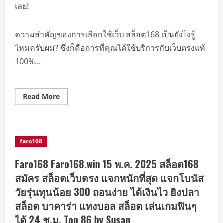
เลย!
ความสำคัญของการเลือกใช้เว็บ สล็อต168 เป็นยังไงรู้
ไหมครับผม? ซึ่งก็คือการที่คุณได้ใช้บริการกับเว็บตรงแท้
100%...
Read
Read More
more
about
Faro168
เวป
ไซต์
ใหญ่
faro168
สูตร
ลับ
สล็อต
Faro168 Faro168.win 15 พ.ค. 2025 สล็อต168
ทำ
กำไร
สมัคร สล็อตเว็บตรง แจกหนักที่สุด แจกโบนัส
ทุก
วัน
วัยรุ่นทุนน้อย 300 ถอนง่าย ได้เงินไว ยิงปลา
จาก
เซียน
สล็อต บาคาร่า แทงบอล สล็อต เล่นเกมฟินๆ
ตัว
จริง
ได้ 24 ช.ม. Top 86 by Susan
คา