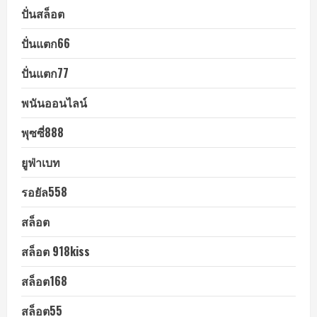
ปั่นสล็อต
ปั่นแตก66
ปั่นแตก77
พนันออนไลน์
พุซซี่888
ยูฟ่าเบท
รอยัล558
สล็อต
สล็อต 918kiss
สล็อต168
สล็อต55