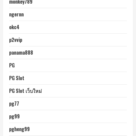
monkey789
ngernn
okc4
p2vvip
panama888
PG
PG Slot
PG Slot เว็บใหม่
pg77
pg99
pgheng99