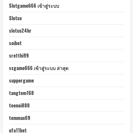
Slotgame666 เข้าสู่ระบบ
Slotxo
slotxo24hr
soibet
sretthi99
ssgame666 เข้าสู่ระบบ ล่าสุด
suppergame
tangtem168
teenoi888
temmax69
ufa11bet