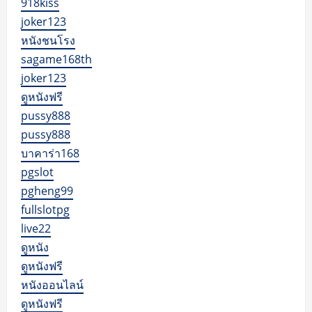
รอง
918kiss
ปลอดภัย100%
รวม
joker123
ทุก
หนังชนโรง
ค่าย
ดัง
sagame168th
slot168
เข้า
joker123
สู่
ระบบ
ดูหนังฟรี
faro168
ติด
pussy888
อันดับ
1
pussy888
หน้า
Google
บาคาร่า168
Top
72
pgslot
by
Kristen
pgheng99
faro168.co
fullslotpg
live22
ดูหนัง
ดูหนังฟรี
หนังออนไลน์
ดูหนังฟรี