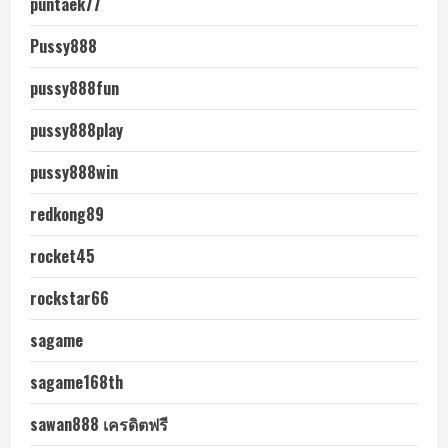
puntaek77
Pussy888
pussy888fun
pussy888play
pussy888win
redkong89
rocket45
rockstar66
sagame
sagame168th
sawan888 เครดิตฟรี