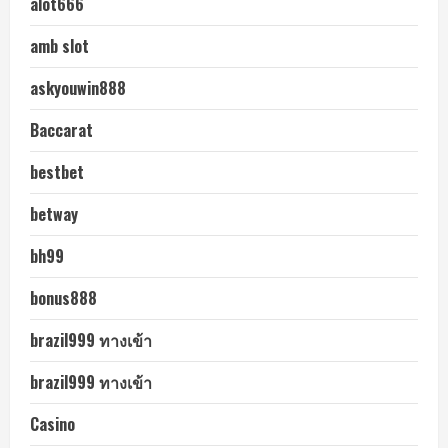
alot666
amb slot
askyouwin888
Baccarat
bestbet
betway
bh99
bonus888
brazil999 ทางเข้า
brazil999 ทางเข้า
Casino