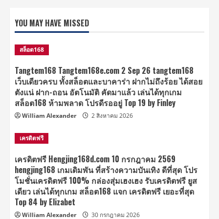
YOU MAY HAVE MISSED
สล็อต168
Tangtem168 Tangtem168e.com 2 Sep 26 tangtem168
เว็บเดียวครบ ทั้งสล็อตและบาคาร่า ฝากไม่ถึงร้อย ได้สอย
ตังแน่ ฝาก-ถอน อัตโนมัติ คัดมาแล้ว เล่นได้ทุกเกม
สล็อต168 ห้ามพลาด โปรดีรออยู่ Top 19 by Finley
William Alexander
2 สิงหาคม 2026
เครดิตฟรี
เครดิตฟรี Hengjing168d.com 10 กรกฎาคม 2569
hengjing168 เกมเดิมพัน ที่สร้างความบันเทิง ดีที่สุด โปร
โมชั่นเครดิตฟรี 100% กล่องสุ่มเฮงเฮง รับเครดิตฟรี ยูส
เดียว เล่นได้ทุกเกม สล็อต168 แจก เครดิตฟรี เยอะที่สุด
Top 84 by Elizabet
William Alexander
30 กรกฎาคม 2026