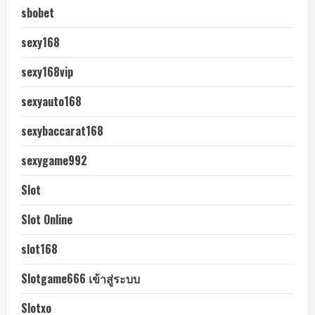
sbobet
sexy168
sexy168vip
sexyauto168
sexybaccarat168
sexygame992
Slot
Slot Online
slot168
Slotgame666 เข้าสู่ระบบ
Slotxo