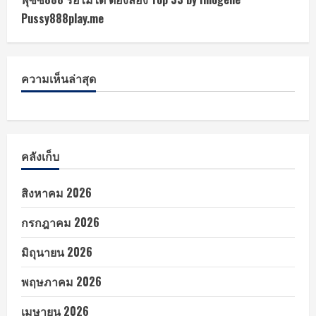
Pussy888play.me
ความเห็นล่าสุด
คลังเก็บ
สิงหาคม 2026
กรกฎาคม 2026
มิถุนายน 2026
พฤษภาคม 2026
เมษายน 2026