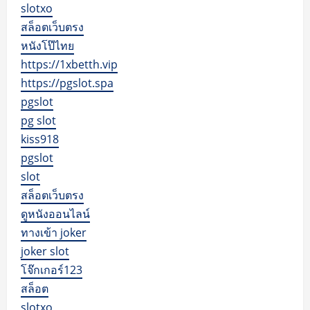
slotxo
สล็อตเว็บตรง
หนังโป๊ไทย
https://1xbetth.vip
https://pgslot.spa
pgslot
pg slot
kiss918
pgslot
slot
สล็อตเว็บตรง
ดูหนังออนไลน์
ทางเข้า joker
joker slot
โจ๊กเกอร์123
สล็อต
slotxo