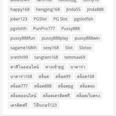
happy168
hengjing168
Jinda55
jinda888
Joker123
PGSlot
PG Slot
pgslotfish
pgslotth
PunPro777
Pussy888
pussy888fun
pussy888play
pussy888win
sagame168th
sexy168
Slot
Slotxo
sretthi99
tangtem168
temmax69
คาสิโนออนไลน์
ทางเข้าpg
บาคาร่า
บาคาร่า168
สล็อต
สล็อต99
สล็อต168
สล็อต777
สล็อต888
สล็อตpg
สล็อตxo
สล็อตออนไลน์
สล็อตเครดิตฟรี
สล็อตเว็บตรง
เครดิตฟรี
โจ๊กเกอร์123