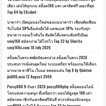
เดียว เล่นได้ทุกเกม สล็อต168 แจก เครดิตฟรี เยอะที่สุด
Top 84 by Elizabet
บาคาร่า เปิดมุมมองใหม่ของเกมบาคาร่า เซียนตัดเซียน
รับโบนัส 30%ยิ่งเล่นยิ่งได้ แคชแบค 10% รองรับทุก
ธนาคาร ถอนเร็วทันใจ สัมผัสโต๊ะสดระดับพรีเมียม
sexy168 สมัครง่าย ได้โปรไว Top 33 by Sherita
sexy168c.com 10 July 2026
สล็อตเว็บตรง websiteแตกง่าย สล็อตเว็บตรง 2026
ประสบการณ์เล่นยุคใหม่ ระบบเสถียร พร้อมเกมให้เลือก
มากมาย คาสิโน เว็บแม่ ทดลองเล่น Top 8 by Quinton
jin888.asia 12 August 2569
Pussy888 9 กันยา 2026 pussy888play สล็อตออนไลน์
โลกแห่งความสนุก ที่เหนือกว่า ถอนได้สูงสุด 100 เท่า
สมัครสมาชิกกับเครดิตฟรีทันที สวรรค์ของนักลงทุน
พุซซี่888 รอไม่ได้ ต้องลอง Top 33 by Imogene