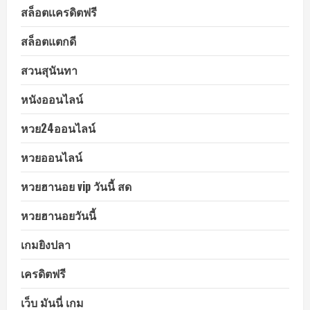
สล็อตเเครดิตฟรี
สล็อตแตกดี
สวนสุนันทา
หนังออนไลน์
หวย24ออนไลน์
หวยออนไลน์
หวยฮานอย vip วันนี้ สด
หวยฮานอยวันนี้
เกมยิงปลา
เครดิตฟรี
เว็บ มันนี่ เกม