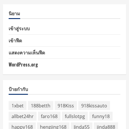
นิยาม
เข้าสู่ระบบ
เข้าฟีด
แสดงความเห็นฟีด
WordPress.org
ป้ายกำกับ
1xbet
188betth
918Kiss
918kissauto
allbet24hr
faro168
fullslotpg
funny18
happy168
hengjing168
Jinda55
jinda888