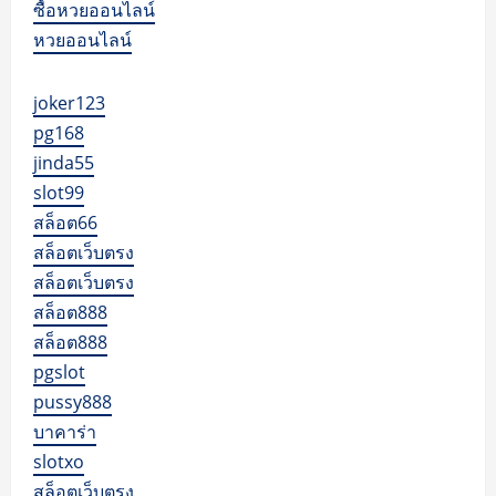
ซื้อหวยออนไลน์
หวยออนไลน์
joker123
pg168
jinda55
slot99
สล็อต66
สล็อตเว็บตรง
สล็อตเว็บตรง
สล็อต888
สล็อต888
pgslot
pussy888
บาคาร่า
slotxo
สล็อตเว็บตรง