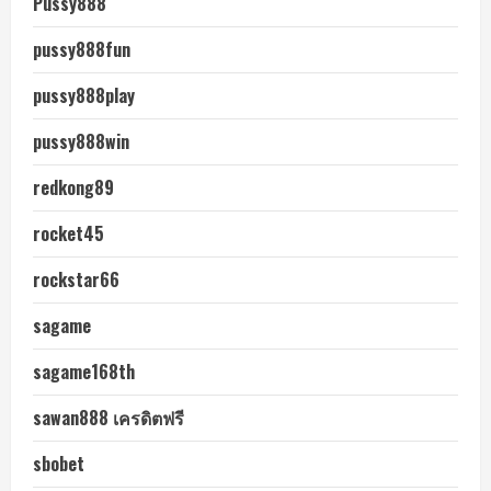
Pussy888
pussy888fun
pussy888play
pussy888win
redkong89
rocket45
rockstar66
sagame
sagame168th
sawan888 เครดิตฟรี
sbobet