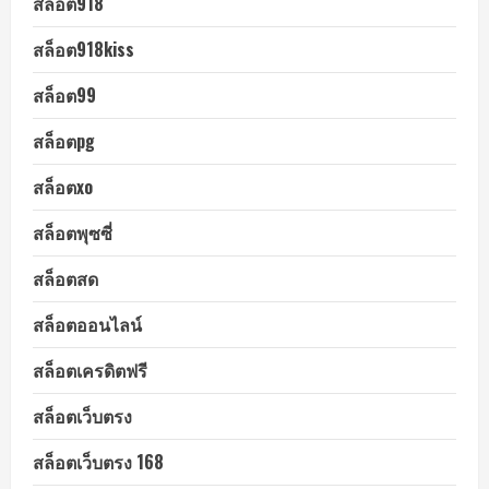
สล็อต918
สล็อต918kiss
สล็อต99
สล็อตpg
สล็อตxo
สล็อตพุซซี่
สล็อตสด
สล็อตออนไลน์
สล็อตเครดิตฟรี
สล็อตเว็บตรง
สล็อตเว็บตรง 168