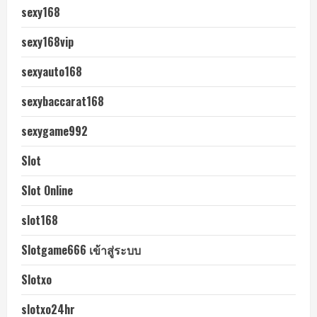
sexy168
sexy168vip
sexyauto168
sexybaccarat168
sexygame992
Slot
Slot Online
slot168
Slotgame666 เข้าสู่ระบบ
Slotxo
slotxo24hr