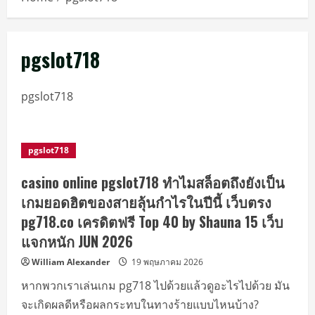
pgslot718
pgslot718
pgslot718
casino online pgslot718 ทำไมสล็อตถึงยังเป็น
เกมยอดฮิตของสายลุ้นกำไรในปีนี้ เว็บตรง
pg718.co เครดิตฟรี Top 40 by Shauna 15 เว็บ
แจกหนัก JUN 2026
William Alexander
19 พฤษภาคม 2026
หากพวกเราเล่นเกม pg718 ไปด้วยแล้วดูอะไรไปด้วย มัน
จะเกิดผลดีหรือผลกระทบในทางร้ายแบบไหนบ้าง?