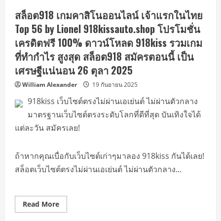
บา
คา
สล็อต918 เกมคาสิโนออนไลน์ เจ้าแรกในไทย
ร่า
ลุ้น
Top 56 by Lionel 918kissauto.shop โปรโมชั่น
สนุก
ทุก
เครดิตฟรี 100% ดาวน์โหลด 918kiss รวมเกม
ตา
แตก
ที่ทำกำไร สูงสุด สล็อต918 สมัครตอนนี้ เป็น
ต่าง
จาก
เศรษฐีแน่นอน 26 ตุลา 2025
ที่
เคย
William Alexander
19 กันยายน 2025
เล่น
พนัน
เว็บ
918kiss เว็บไซต์ตรงไม่ผ่านเอเย่นต์ ไม่ผ่านตัวกลาง
เปิด
ใหม่
มาตรฐานเว็บไซต์ตรงระดับโลกที่ดีที่สุด บันเทิงใจได้
บา
แต่ละวัน สมัครเลย!
คา
ร่า
เครดิต
ฟรี
Top
ถ้าหากคุณเบื่อกับเว็บไซต์เก่าๆมาลอง 918kiss กันได้เลย!
5
สล็อตเว็บไซต์ตรงไม่ผ่านเอเย่นต์ ไม่ผ่านตัวกลาง...
by
Wilburn
บา
คา
ร่า
ออนไลน์
Read
Read More
sagame168th.shop
more
8
about