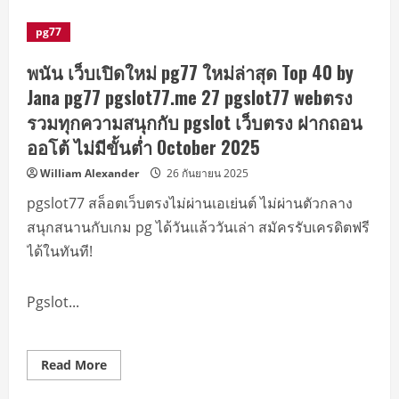
เครดิต
ฟรี
เว็บ
pg77
สล็อต
โปร
โม
พนัน เว็บเปิดใหม่ pg77 ใหม่ล่าสุด Top 40 by
ชั่น
เยอะ
Jana pg77 pgslot77.me 27 pgslot77 webตรง
ที่สุด
ใน
รวมทุกความสนุกกับ pgslot เว็บตรง ฝากถอน
ไทย
ลุ้น
ออโต้ ไม่มีขั้นต่ำ October 2025
ทองคำ
มูลค่า
William Alexander
26 กันยายน 2025
1
บาท
แตก
pgslot77 สล็อตเว็บตรงไม่ผ่านเอเย่นต์ ไม่ผ่านตัวกลาง
ปัง
ถอน
สนุกสนานกับเกม pg ได้วันแล้ววันเล่า สมัครรับเครดิตฟรี
ทันที
ได้ในทันที!
ไม่
รอ
คิว
เว็บ
ตรง
Pgslot...
จ่าย
จริง
สล็อต777
เล่น
แบบ
Read
Read More
มี
more
สไตล์
about