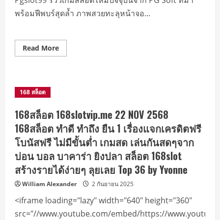
Pgslot99 รีวิวเกมสล็อตใหม่ปัจจุบันจาก PG Soft ที่มา
ทันที
คัด
พร้อมฟีพบร์สุดล้ำ ภาพสวยทะลุหน้าจอ...
กรอง
ทุก
เกม
เล่น
ได้
Read
Read More
จริง
more
แจ็ค
about
พอต
Pg99
แตก
ค่าย
วัน
สล็อต
ละ
ระดับ
168 สล็อต
ล้าน!
โลก
Pgslot
ส่ง
สมัคร
ตรง
168สล็อต 168slotvip.me 22 NOV 2568
รับ
จาก
ทุน
เมือง
168สล็อต ทำดี ทำถึง ยืน 1 เรื่องแจกเครดิตฟรี
ฟรี
นอก
300
Top
โบนัสฟรี ไม่มีขั้นต่ำ เกมสด เล่นกันสดๆจาก
Top
41
71
by
บ่อน บอล บาคาร่า ยิงปลา สล็อต 168slot
by
Kristin
Silas
Pgslots.run
สร้างรายได้ง่ายๆ ลุยเลย Top 36 by Yvonne
ทุน
น้อย
William Alexander
2 กันยายน 2025
20
รับ
100
<iframe loading="lazy" width="640" height="360"
ฝาก-
ถอน
src="//www.youtube.com/embed/https://www.youtube
ออ