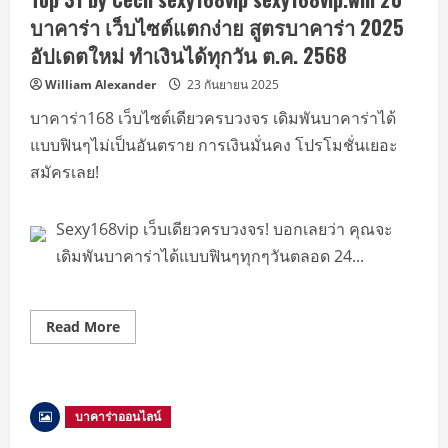
75
by
by
Alexandra
บาคาร่า เว็บไซต์แตกง่าย สูตรบาคาร่า 2025
Ernestina
Tm69.life
ฝาก
อัปเดตใหม่ ทำเงินได้ทุกวัน ต.ค. 2568
แรก
ของ
William Alexander
23 กันยายน 2025
วัน
20%
ฝาก-
บาคาร่า168 เว็บไซต์เดียวครบวงจร เดิมพันบาคาร่าได้
ถอน
สะดวก
แบบฟินๆไม่เป็นอันตราย การเงินมั่นคง โปรโมชั่นเยอะ
เกม
สมัครเลย!
มา
แรง
อัต
ตรา
ชนะ
Sexy168vip เว็บเดียวครบวงจร! บอกเลยว่า คุณจะ
สูง
เดิมพันบาคาร่าได้แบบฟินๆทุกๆวันตลอด 24...
pgslot
สาย
ปั่น
ห้าม
พลาด
3
Read
Read More
November
more
68
about
พนัน
ออนไลน์
เว็บ
แม่
บาคาร่าออนไลน์
sexy168vip
เครดิต