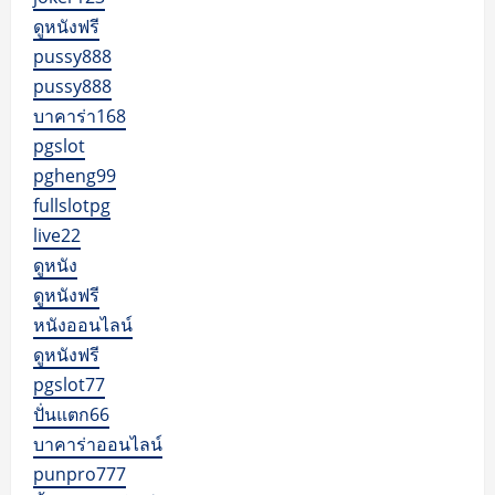
เกม
ดูหนังฟรี
สด
เล่น
pussy888
กัน
สดๆ
pussy888
จาก
บ่อน
บาคาร่า168
บอล
บา
pgslot
คา
ร่า
pgheng99
ยิง
ปลา
fullslotpg
สล็อต
168slot
live22
สร้าง
ราย
ดูหนัง
ได้
ง่ายๆ
ดูหนังฟรี
ลุย
เลย
หนังออนไลน์
Top
ดูหนังฟรี
36
by
pgslot77
Yvonne
ปั่นแตก66
บาคาร่าออนไลน์
punpro777