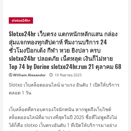
about
พุซซี่888
ห้าม
พลาด
กับ
slotxo24hr
ผู้นำ
วงการ
เดิม
Slotxo24hr เว็บตรง แตกหนักหลักแสน กล่อง
พัน
สมาชิก
สุ่มแจกทองทุกสัปดาห์ ทีมงานบริการ 24
ใหม่
รับ
ชั่วโมงป๊อกเด้ง กีฬา หวย ยิงปลา ครบ
50%
เสียง
slotxo24hr ปลอดภัย เน็ตหลุด เงินก็ไม่หาย
ดี
กราฟ
Top 74 by Dorine slotxo24hr.run 21 ตุลาคม 68
ฟิค
สวย
William Alexander
10 กันยายน 2025
กว่า
5,000
ธีม
Slotxo เว็บสล็อตออนไลน์ มาแรง อันดับ 1 เปิดให้บริการ
รวย
แน่
ตลอด 1 วัน
ถอน
ได้
สูงสุด
100
เว็บสล็อตที่ครอบครองใจนักพนัน หากพูดถึงเว็บไซต์
เท่า
พุซซี่888
สล็อตออนไลน์ที่มาแรงที่สุดในปี 2025 ชื่อที่ไม่พูดถึงไม่
แค่
ได้ก็คือ slotxo เว็บตรงอันดับ 1 ที่เปิดให้บริการมาอย่าง
แนะนำ
เพื่อน