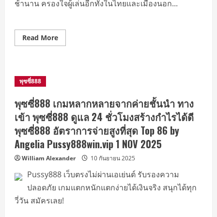
ช้านาน ครองใจผู้เล่นอีกทั้งในไทยและเมืองนอก...
รับ
เงิน
ฟรี
Top
23
by
Read
Read More
Leilani
more
pussy888play.vip
about
14
Slotxo24hr
NOV
เว็บ
2025
ตรง
แตก
พุซซี่888
หนัก
หลัก
แสน
พุซซี่888 เกมหลากหลายจากค่ายชั้นนำ ทาง
กล่อง
สุ่ม
เข้า พุซซี่888 ดูแล 24 ชั่วโมงสร้างกำไรได้ดี
แจก
ทอง
พุซซี่888 อัตราการจ่ายสูงที่สุด Top 86 by
ทุก
สัปดาห์
Angelia Pussy888win.vip 1 NOV 2025
ทีม
งาน
William Alexander
10 กันยายน 2025
บริการ
24
ชั่วโมง
Pussy888 เว็บตรงไม่ผ่านเอเย่นต์ รับรองความ
ป๊อก
เด้ง
ปลอดภัย เกมแตกหนักแตกง่ายได้เงินจริง สนุกได้ทุก
กีฬา
วี่วัน สมัครเลย!
หวย
ยิง
ปลา