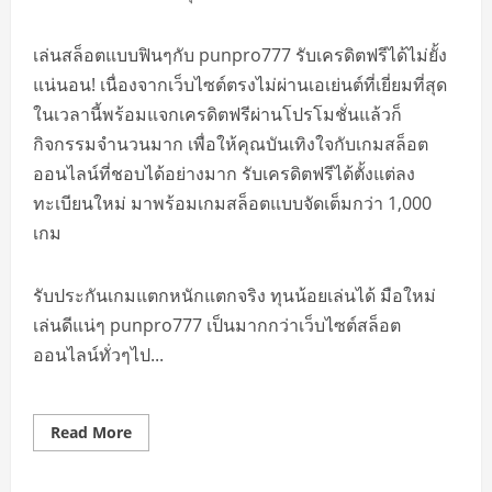
เล่นสล็อตแบบฟินๆกับ punpro777 รับเครดิตฟรีได้ไม่ยั้ง
แน่นอน! เนื่องจากเว็บไซต์ตรงไม่ผ่านเอเย่นต์ที่เยี่ยมที่สุด
ในเวลานี้พร้อมแจกเครดิตฟรีผ่านโปรโมชั่นแล้วก็
กิจกรรมจำนวนมาก เพื่อให้คุณบันเทิงใจกับเกมสล็อต
ออนไลน์ที่ชอบได้อย่างมาก รับเครดิตฟรีได้ตั้งแต่ลง
ทะเบียนใหม่ มาพร้อมเกมสล็อตแบบจัดเต็มกว่า 1,000
เกม
รับประกันเกมแตกหนักแตกจริง ทุนน้อยเล่นได้ มือใหม่
เล่นดีแน่ๆ punpro777 เป็นมากกว่าเว็บไซต์สล็อต
ออนไลน์ทั่วๆไป...
Read
Read More
more
about
สล็อต