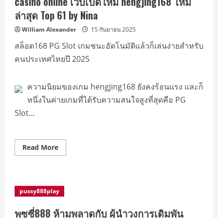
casino online เว็บเปิดใหม่ hengjing168 ใหม่
ได้
ทุก
ล่าสุด Top 61 by Nina
ค่าย
ฝาก
William Alexander
15 กันยายน 2025
แรก
ของ
วัน
สล็อต168 PG Slot เกมชนะอัตโนมัติแล้วก็เล่นง่ายสำหรับ
15%
ไม่
คนประเทศไทยปี 2025
ผ่าน
เอเย่นต์
10
ล้าน
ความนิยมของเกม hengjing168 ยังคงร้อนแรง และก็
ก็
ถอน
หนึ่งในค่ายเกมที่ได้รับความสนใจสูงที่สุดคือ PG
ได้
Slot...
PG
เชื่อ
ถือ
ได้
มี
ใบรับ
Read
Read More
รอง
more
เกม
about
แท้
Hengjing168
Top
Hengjing168.guru
30
10
by
พฤศจิก
pussy888play
Todd
า
funny18.life
2568
สล็อต168
พุซซี่888 ห้ามพลาดกับ ผู้นำวงการเดิมพัน
website