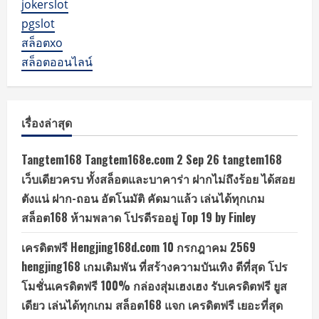
jokerslot
pgslot
สล็อตxo
สล็อตออนไลน์
เรื่องล่าสุด
Tangtem168 Tangtem168e.com 2 Sep 26 tangtem168
เว็บเดียวครบ ทั้งสล็อตและบาคาร่า ฝากไม่ถึงร้อย ได้สอย
ตังแน่ ฝาก-ถอน อัตโนมัติ คัดมาแล้ว เล่นได้ทุกเกม
สล็อต168 ห้ามพลาด โปรดีรออยู่ Top 19 by Finley
เครดิตฟรี Hengjing168d.com 10 กรกฎาคม 2569
hengjing168 เกมเดิมพัน ที่สร้างความบันเทิง ดีที่สุด โปร
โมชั่นเครดิตฟรี 100% กล่องสุ่มเฮงเฮง รับเครดิตฟรี ยูส
เดียว เล่นได้ทุกเกม สล็อต168 แจก เครดิตฟรี เยอะที่สุด