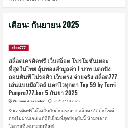
เดือน:
กันยายน 2025
สล็อต777
สล็อตเครดิตฟรี เว็บสล็อต โปรโมชั่นเยอะ
ที่สุดในไทย ลุ้นทองคำมูลค่า 1 บาท แตกปัง
ถอนทันที ไม่รอคิว เว็บตรง จ่ายจริง สล็อต777
เล่นแบบมีสไตล์ แตกไวทุกตา Top 59 by Terri
Punpro777.bar 5 กันยา 2025
William Alexander
26 กันยายน 2025
รับเครดิตฟรีได้ไม่อั้นกับเว็บตรงจาก สล็อต777 เว็บไซต์
ตรงไม่ผ่านเอเย่นต์ที่ดีเยี่ยมที่สุดปัจจุบันนี้ ห้ามพลาด
โอกาสที่เหมาะสมที่สุด!