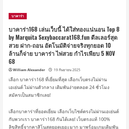
NOV
สล็อต918
68
เกม
คา
สิ
บาคาร่า
โน
ออนไลน์
เจ้า
บาคาร่า168 เล่นเว็บนี้ ได้ใส่ทองแน่นอน Top 8
แรก
ใน
by Marquita Sexybaccarat168.fun ดีลเลอร์สุด
ไทย
Top
สวย ฝาก-ถอน อัตโนมัติจ่ายจริงทุกยอด 10
56
by
ล้านก็จ่าย บาคาร่า ไพ่สวย กำไรเพียบ 5 NOV
Lionel
918kissauto.shop
68
โปร
โม
William Alexander
19 กันยายน 2025
ชั่น
เครดิต
ฟรี
เลือก บาคาร่า168 ที่เยี่ยมที่สุด เลือกเว็บตรงไม่ผ่าน
100%
ดาวน์โหลด
เอเย่นต์ ไม่ผ่านตัวกลาง เดิมพันง่ายตลอด 24 ชั่วโมง
918kiss
สมัครเป็นสมาชิกเลย!
รวม
เกม
ที่
ทำ
กำไร
เลือกบาคาร่าที่ยอดเยี่ยม เลือกเว็บไซต์ตรงไม่ผ่านเอเย่นต์
สูงสุด
กับพวกเรา บาคาร่า168 กันได้เลย! เว็บตรงแท้ 100%
สล็อต918
สมัคร
ลิขสิทธิ์จากคาสิโนสุดยอดเยอะมาก มาพร้อมเกมเดิมพัน
ตอน