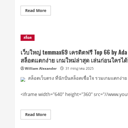
Read
Read More
more
about
สล็อต
เต็ม
แม็ก69
หัว
สล็อต
แถว
เกม
สล็อต
Top
เว็บใหญ่ temmax69 เครดิตฟรี Top 66 by Ad
47
by
สล็อตแตกง่าย เกมใหม่ล่าสุด เล่นก่อนใครได้ที
Alexandra
Tm69.life
William Alexander
31 กรกฎาคม 2025
ฝาก
แรก
สล็อตเว็บตรง ที่นักปั่นสล็อตเชื่อใจ รวมเกมแตกง่าย
ของ
วัน
20%
ฝาก-
<iframe width="640" height="360" src="//www.y
ถอน
สะดวก
เกม
มา
แรง
อัต
Read
Read More
ตรา
more
ชนะ
about
สูง
เว็บ