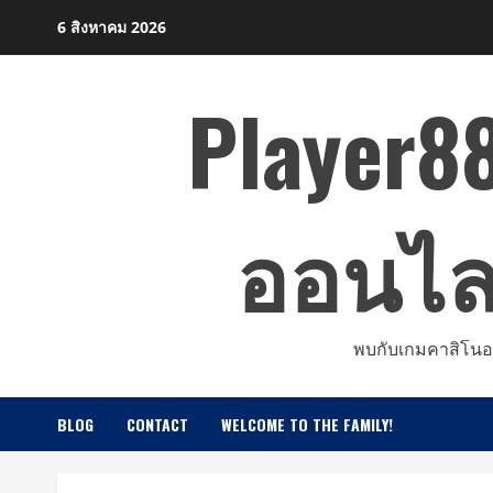
Skip
6 สิงหาคม 2026
to
content
Player8
ออนไล
พบกับเกมคาสิโนอ
BLOG
CONTACT
WELCOME TO THE FAMILY!