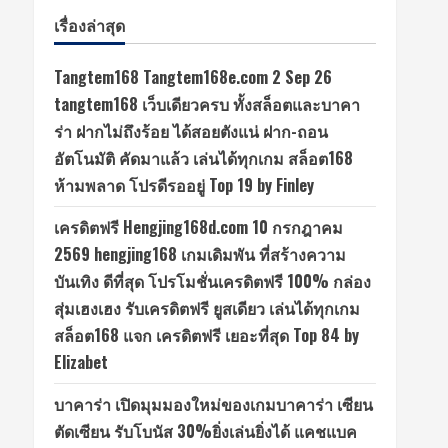
เรื่องล่าสุด
Tangtem168 Tangtem168e.com 2 Sep 26
tangtem168 เว็บเดียวครบ ทั้งสล็อตและบาคา
ร่า ฝากไม่ถึงร้อย ได้สอยตังแน่ ฝาก-ถอน
อัตโนมัติ คัดมาแล้ว เล่นได้ทุกเกม สล็อต168
ห้ามพลาด โปรดีรออยู่ Top 19 by Finley
เครดิตฟรี Hengjing168d.com 10 กรกฎาคม
2569 hengjing168 เกมเดิมพัน ที่สร้างความ
บันเทิง ดีที่สุด โปรโมชั่นเครดิตฟรี 100% กล่อง
สุ่มเฮงเฮง รับเครดิตฟรี ยูสเดียว เล่นได้ทุกเกม
สล็อต168 แจก เครดิตฟรี เยอะที่สุด Top 84 by
Elizabet
บาคาร่า เปิดมุมมองใหม่ของเกมบาคาร่า เซียน
ตัดเซียน รับโบนัส 30%ยิ่งเล่นยิ่งได้ แคชแบค