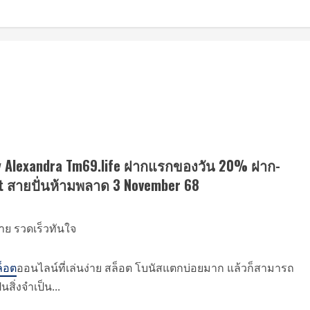
by Alexandra Tm69.life ฝากแรกของวัน 20% ฝาก-
 สายปั่นห้ามพลาด 3 November 68
าย รวดเร็วทันใจ
็อต
ออนไลน์ที่เล่นง่าย สล็อต โบนัสแตกบ่อยมาก แล้วก็สามารถ
สิ่งจำเป็น...