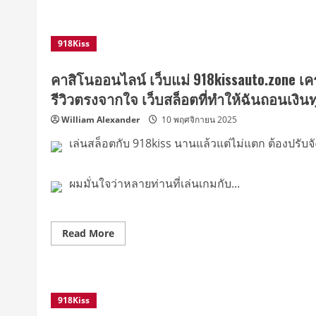
เว็บ
แม่
918kiss
webใหญ่
918Kiss
โปร
สล็อต
มา
ใหม่
คาสิโนออนไลน์ เว็บแม่ 918kissauto.zone เคร
ฝาก
น้อย
รีวิวตรงจากใจ เว็บสล็อตที่ทำให้ฉันถอนเงินท
รับ
เยอะ
William Alexander
10 พฤศจิกายน 2025
พร้อม
แจก
เล่นสล็อตกับ 918kiss นานแล้วแต่ไม่แตก ต้องปรับจ
เครดิต
ฟรี
แบบ
จุก
ผมมั่นใจว่าหลายท่านที่เล่นเกมกับ...
ๆ
ทดลอง
เล่น
Top
22
by
Read
Read More
Marjorie
more
Kissat.app
about
9
คา
FEB
สิ
2569
โน
casino
ออนไลน์
918Kiss
เว็บ
แม่