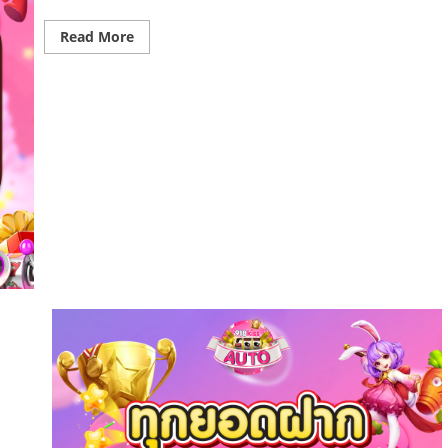
Read
Read More
more
about
918kissauto
เว็บ
สล็อต
ที่
คน
เล่น
จริง
เลือก
เพราะ
เกม
เยอะ
โปร
ดี
ถอน
สะดวก
21
พฤษภาคม
2569
web
ใหญ่
918kissauto.mobi
คา
สิ
โน
ออนไลน์
เว็บ
แม่