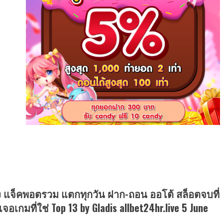
ใหม่
ล่าสุด
Top
97
by
Nannie
ง แจ็คพอตรวม แตกทุกวัน ฝาก-ถอน ออโต้ สล็อตจบที่
เกมที่ใช่ Top 13 by Gladis allbet24hr.live 5 June