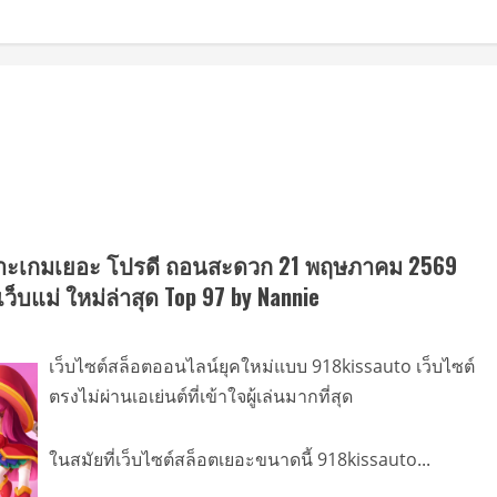
 เพราะเกมเยอะ โปรดี ถอนสะดวก 21 พฤษภาคม 2569
็บแม่ ใหม่ล่าสุด Top 97 by Nannie
เว็บไซต์สล็อตออนไลน์ยุคใหม่แบบ 918kissauto เว็บไซต์
ตรงไม่ผ่านเอเย่นต์ที่เข้าใจผู้เล่นมากที่สุด
ในสมัยที่เว็บไซต์สล็อตเยอะขนาดนี้ 918kissauto...