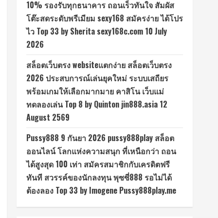
10% รองรับทุกธนาคาร ถอนเร็วทันใจ สัมผัส
โต๊ะสดระดับพรีเมียม sexy168 สมัครง่าย ได้โปร
ไว Top 33 by Sherita sexy168c.com 10 July
2026
สล็อตเว็บตรง websiteแตกง่าย สล็อตเว็บตรง
2026 ประสบการณ์เล่นยุคใหม่ ระบบเสถียร
พร้อมเกมให้เลือกมากมาย คาสิโน เว็บแม่
ทดลองเล่น Top 8 by Quinton jin888.asia 12
August 2569
Pussy888 9 กันยา 2026 pussy888play สล็อต
ออนไลน์ โลกแห่งความสนุก ที่เหนือกว่า ถอน
ได้สูงสุด 100 เท่า สมัครสมาชิกกับเครดิตฟรี
ทันที สวรรค์ของนักลงทุน พุซซี่888 รอไม่ได้
ต้องลอง Top 33 by Imogene Pussy888play.me