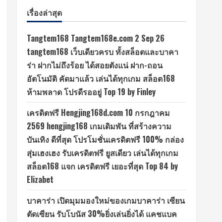
เรื่องล่าสุด
Tangtem168 Tangtem168e.com 2 Sep 26
tangtem168 เว็บเดียวครบ ทั้งสล็อตและบาคา
ร่า ฝากไม่ถึงร้อย ได้สอยตังแน่ ฝาก-ถอน
อัตโนมัติ คัดมาแล้ว เล่นได้ทุกเกม สล็อต168
ห้ามพลาด โปรดีรออยู่ Top 19 by Finley
เครดิตฟรี Hengjing168d.com 10 กรกฎาคม
2569 hengjing168 เกมเดิมพัน ที่สร้างความ
บันเทิง ดีที่สุด โปรโมชั่นเครดิตฟรี 100% กล่อง
สุ่มเฮงเฮง รับเครดิตฟรี ยูสเดียว เล่นได้ทุกเกม
สล็อต168 แจก เครดิตฟรี เยอะที่สุด Top 84 by
Elizabet
บาคาร่า เปิดมุมมองใหม่ของเกมบาคาร่า เซียน
ตัดเซียน รับโบนัส 30%ยิ่งเล่นยิ่งได้ แคชแบค