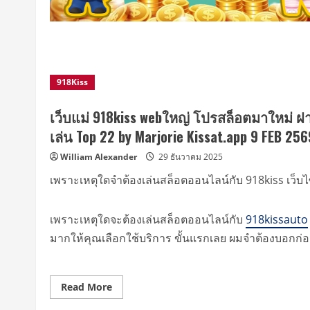
918Kiss
เว็บแม่ 918kiss webใหญ่ โปรสล็อตมาใหม่ 
เล่น Top 22 by Marjorie Kissat.app 9 FEB 256
William Alexander
29 ธันวาคม 2025
เพราะเหตุใดจำต้องเล่นสล็อตออนไลน์กับ 918kiss เว็บ
เพราะเหตุใดจะต้องเล่นสล็อตออนไลน์กับ
918kissauto
มากให้คุณเลือกใช้บริการ ขั้นแรกเลย ผมจำต้องบอกก่อน
Read
Read More
more
about