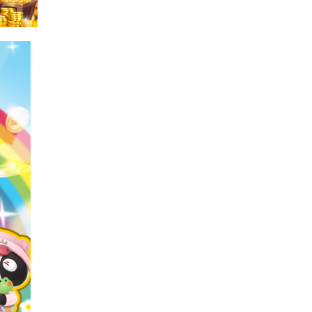
แตก
ทุก
วัน
ฝาก-
ถอน
ออ
โต้
สล็อต
จบ
ที่
เดียว
918kiss
สมัคร
เลย
ทดลอง
ฟรี
จนกว่า
จะ
เจอ
เกม
ที่
ใช่
Top
13
by
Gladis
allbet24hr.live
5
June
2569