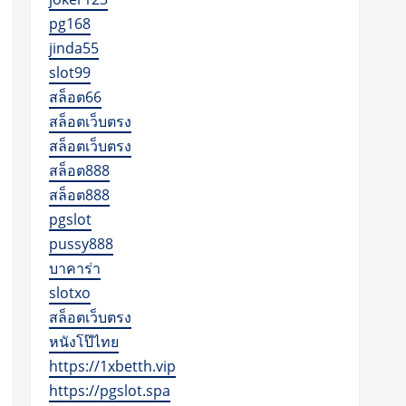
pg168
jinda55
slot99
สล็อต66
สล็อตเว็บตรง
สล็อตเว็บตรง
สล็อต888
สล็อต888
pgslot
pussy888
บาคาร่า
slotxo
สล็อตเว็บตรง
หนังโป๊ไทย
https://1xbetth.vip
https://pgslot.spa