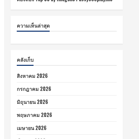
ความเห็นล่าสุด
คลังเก็บ
สิงหาคม 2026
กรกฎาคม 2026
มิถุนายน 2026
พฤษภาคม 2026
เมษายน 2026