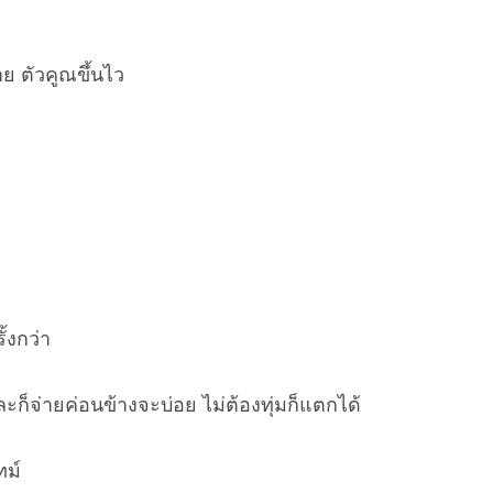
าย ตัวคูณขึ้นไว
้งกว่า
และก็จ่ายค่อนข้างจะบ่อย ไม่ต้องทุ่มก็แตกได้
ทม์