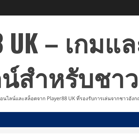
8 UK – เกมแ
น์สำหรับชาว
อนไลน์และสล็อตจาก Player88 UK ที่รองรับการเล่นจากชาวอังก