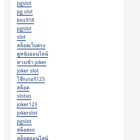
pgslot
pg slot
kiss918
pgslot
slot
สล็อตเว็บตรง
ดูหนังออนไลน์
ทางเข้า joker
joker slot
โจ๊กเกอร์123
สล็อต
slotxo
joker123
jokerslot
pgslot
สล็อตxo
สล็อตออนไลน์