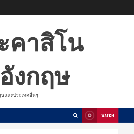
ละคาสิโน
อังกฤษ
ฤษและประเทศอื่นๆ
WATCH