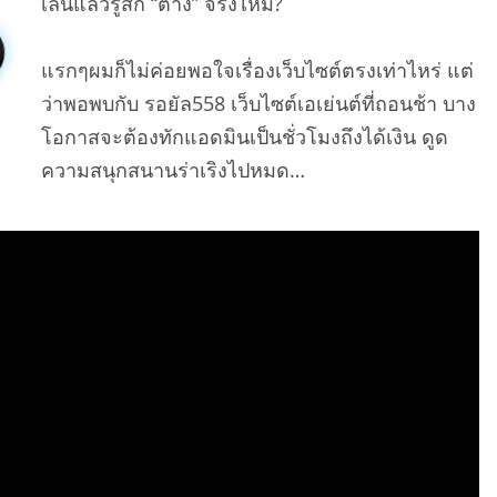
เล่นแล้วรู้สึก “ต่าง” จริงไหม?
แรกๆผมก็ไม่ค่อยพอใจเรื่องเว็บไซต์ตรงเท่าไหร่ แต่
ว่าพอพบกับ รอยัล558 เว็บไซต์เอเย่นต์ที่ถอนช้า บาง
โอกาสจะต้องทักแอดมินเป็นชั่วโมงถึงได้เงิน ดูด
ความสนุกสนานร่าเริงไปหมด…