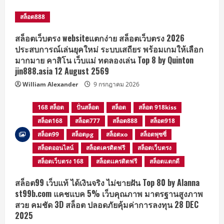
u
e
สล็อต888
สล็อตเว็บตรง websiteแตกง่าย สล็อตเว็บตรง 2026
R
ประสบการณ์เล่นยุคใหม่ ระบบเสถียร พร้อมเกมให้เลือก
e
มากมาย คาสิโน เว็บแม่ ทดลองเล่น Top 8 by Quinton
jin888.asia 12 August 2569
a
William Alexander
9 กรกฎาคม 2026
d
168 สล็อต
ปั่นสล็อต
สล็อต
สล็อต 918kiss
สล็อต168
สล็อต777
สล็อต888
สล็อต918
i
สล็อต99
สล็อตpg
สล็อตxo
สล็อตพุซซี่
n
สล็อตออนไลน์
สล็อตเครดิตฟรี
สล็อตเว็บตรง
สล็อตเว็บตรง 168
สล็อตเเครดิตฟรี
สล็อตแตกดี
g
สล็อต99 เว็บแท้ ได้เงินจริง ไม่ขายฝัน Top 80 by Alanna
st99b.com แคชแบค 5% เว็บคุณภาพ มาตรฐานสูงภาพ
สวย คมชัด 3D สล็อต ปลอดภัยคุ้มค่าการลงทุน 28 DEC
2025