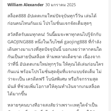
William Alexander
30 มกราคม 2025
สล็อต888 อัปเดตเกมใหม่ปัจจุบันทุกวี่วัน เล่นได้
ก่อนคนไหนกันแน่ โปรโมชั่นแจกจัดเต็มสุดๆ
สวัสดีครับผมทุกคน! วันนี้ผมจะพาทุกคนไปรู้จักกับ
GAOJING888 หนึ่งในเว็บไซต์ gaojing888 ที่กำลัง
เดินทางมาแรงที่สุดปัจจุบันนี้ บอกเลยว่าหากคนใด
กันเป็นสายปั่นสล็อต ห้ามพลาดเด็ดขาด เนื่องจาก
ว่าที่นี่ อัปเดตเกมใหม่ทุกๆวัน ให้คุณได้เล่นก่อนใคร
กันแน่ พร้อมโปรโมชั่นสุดคุ้มที่แจกแบบจัดเต็ม ไม่
ว่าจะเป็น เครดิตฟรี โบนัสพิเศษ หรือกิจกรรมสุด
มันส์ ที่ช่วยเพิ่มโอกาสให้คุณทำเงินจากเกมสล็อต
ได้มากขึ้น
หลายๆคนบางทีอาจสงสัยว่าเพราะเหตุใดจำเป็น