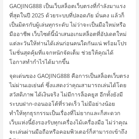
GAOJING888 เป็นเว็บสล็อตเว็บตรงที่กำลังมาแรง
ที่สุดในปี 2025 ด้วยระบบที่ปลอดภัย มั่นคง แล้วก็
เป็นมิตรกับผู้เล่นทุกระดับ ไม่ว่าจะเป็นมือใหม่หรือ
มืออาชีพ เว็บไซต์นี้นำเสนอเกมสล็อตที่อัปเดตใหม่
แต่ละวันให้ท่านได้เล่นก่อนคนใดกันแน่ พร้อมโปร
โมชั่นสุดคุ้มที่แจกหนักจัดเต็ม ช่วยให้คุณได้
โอกาสทำกำไรได้มากขึ้น
จุดเด่นของ GAOJING888 คือการเป็นสล็อตเว็บตรง
ไม่ผ่านเอเย่นต์ ซึ่งแสดงว่าคุณสามารถเล่นได้โดย
สวัสดิภาพ ได้เงินจริง ไม่มีการล็อคยูส อีกทั้งยังมี
ระบบฝาก-ถอนออโต้ที่รวดเร็ว ไม่มีอย่างน้อย
ทำให้ทุกธุรกรรมเป็นเรื่องที่ไม่ยากและก็สะดวก
เว็บแห่งนี้ยังรองรับทุกเครื่องไม้เครื่องมือ ไม่ว่าคุณ
จะเล่นผ่านมือถือหรือคอมพิวเตอร์ก็สามารถเข้าถึง