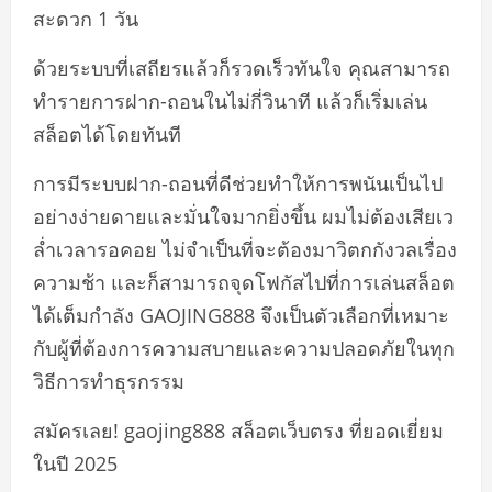
สะดวก 1 วัน
ด้วยระบบที่เสถียรแล้วก็รวดเร็วทันใจ คุณสามารถ
ทำรายการฝาก-ถอนในไม่กี่วินาที แล้วก็เริ่มเล่น
สล็อตได้โดยทันที
การมีระบบฝาก-ถอนที่ดีช่วยทำให้การพนันเป็นไป
อย่างง่ายดายและมั่นใจมากยิ่งขึ้น ผมไม่ต้องเสียเว
ล่ำเวลารอคอย ไม่จำเป็นที่จะต้องมาวิตกกังวลเรื่อง
ความช้า และก็สามารถจุดโฟกัสไปที่การเล่นสล็อต
ได้เต็มกำลัง GAOJING888 จึงเป็นตัวเลือกที่เหมาะ
กับผู้ที่ต้องการความสบายและความปลอดภัยในทุก
วิธีการทำธุรกรรม
สมัครเลย! gaojing888 สล็อตเว็บตรง ที่ยอดเยี่ยม
ในปี 2025