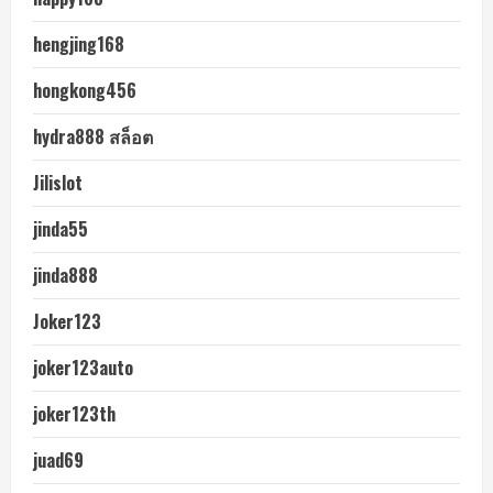
hengjing168
hongkong456
hydra888 สล็อต
Jilislot
jinda55
jinda888
Joker123
joker123auto
joker123th
juad69