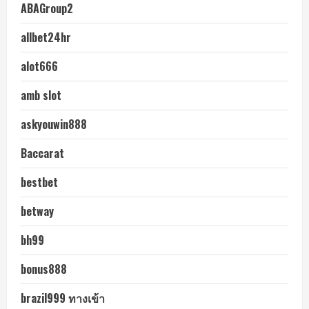
ABAGroup2
allbet24hr
alot666
amb slot
askyouwin888
Baccarat
bestbet
betway
bh99
bonus888
brazil999 ทางเข้า