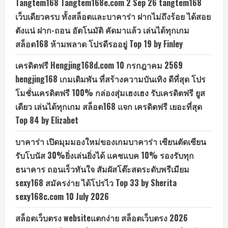
Tangtem168 Tangtem168e.com 2 Sep 26 tangtem168
เว็บเดียวครบ ทั้งสล็อตและบาคาร่า ฝากไม่ถึงร้อย ได้สอย
ตังแน่ ฝาก-ถอน อัตโนมัติ คัดมาแล้ว เล่นได้ทุกเกม
สล็อต168 ห้ามพลาด โปรดีรออยู่ Top 19 by Finley
เครดิตฟรี Hengjing168d.com 10 กรกฎาคม 2569
hengjing168 เกมเดิมพัน ที่สร้างความบันเทิง ดีที่สุด โปร
โมชั่นเครดิตฟรี 100% กล่องสุ่มเฮงเฮง รับเครดิตฟรี ยูส
เดียว เล่นได้ทุกเกม สล็อต168 แจก เครดิตฟรี เยอะที่สุด
Top 84 by Elizabet
บาคาร่า เปิดมุมมองใหม่ของเกมบาคาร่า เซียนตัดเซียน
รับโบนัส 30%ยิ่งเล่นยิ่งได้ แคชแบค 10% รองรับทุก
ธนาคาร ถอนเร็วทันใจ สัมผัสโต๊ะสดระดับพรีเมียม
sexy168 สมัครง่าย ได้โปรไว Top 33 by Sherita
sexy168c.com 10 July 2026
สล็อตเว็บตรง websiteแตกง่าย สล็อตเว็บตรง 2026