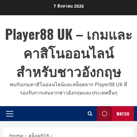
Skip
7 สิงหาคม 2026
to
content
Player88 UK – เกมและ
คาสิโนออนไลน์
สำหรับชาวอังกฤษ
พบกับเกมคาสิโนออนไลน์และสล็อตจาก Player88 UK ที่
รองรับการเล่นจากชาวอังกฤษและประเทศอื่นๆ
WATCH
Primary
Menu
Home
สล็อต918