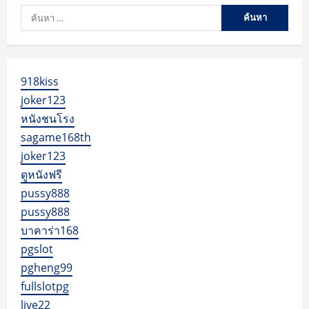
ค้นหา
สำหรับ:
918kiss
joker123
หนังชนโรง
sagame168th
joker123
ดูหนังฟรี
pussy888
pussy888
บาคาร่า168
pgslot
pgheng99
fullslotpg
live22