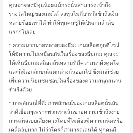
คุณอาจจะมีทุนน้อยแม้กระนั้นสามารถเข้าถึง
รางวัลใหญ่ของเกมได้ ลงทุนไม่กี่บาทก็เข้าถึงเงิน
หลายร้อยเท่าได้ ทำให้ทุกคนชูให้เป็นเกมลำดับ
แรกๆไปเลย
• ความมากมายหลายของธีม: เกมสล็อตถูกดีไซน์
ให้มีความไม่เหมือนกันในเรื่องของธีมเกม คุณจะ
ได้เห็นธีมเกมสล็อตล้นหลามที่มีความน่าดึงดูดใจ
และก็มีเอกลักษณ์แตกต่างกันออกไป ซึ่งมันก็ช่วย
เพิ่มความนิยมชมชอบในเรื่องของความสนุกสนาน
ร่าเริงด้วย
• ภาพลักษณ์ที่ดี: ภาพลักษณ์ของเกมสล็อตนั้นนับ
ว่าดีเยี่ยมๆเพราะพวกเราเน้นขายความเข้าถึงง่าย
การเล่นแบบเสี่ยงดวงโดยที่ไม่ต้องมีความถนัดหรือ
เคล็ดลับมาก ไม่ว่าใครก็สามารถเล่นได้ ทุกคนมี