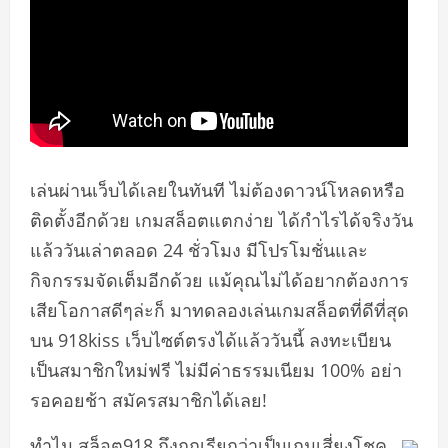
เล่นผ่านเว็บได้เลยในทันที ไม่ต้องดาวน์โหลดหรือ
ติดตั้งอีกด้วย เกมสล็อตแตกง่าย ได้กำไรได้จริงวัน
แล้ววันเล่าตลอด 24 ชั่วโมง มีโปรโมชั่นและ
กิจกรรมจัดเต็มอีกด้วย แม้คุณไม่ได้อยากต้องการ
เสียโอกาสดีๆล่ะก็ มาทดลองเล่นเกมสล็อตที่ดีที่สุด
บน 918kiss เว็บไซต์ตรงได้แล้ววันนี้ ลงทะเบียน
เป็นสมาชิกใหม่ฟรี ไม่มีค่าธรรมเนียม 100% อย่า
รอคอยช้า สมัครสมาชิกได้เลย!
ทำไม สล็อต918 ถึงถูกเรียกว่าเป็นเกมเสี่ยงโชค