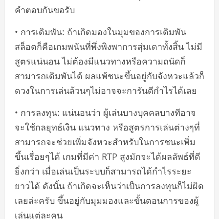
คำตอบกันขอรับ
• การเดิมพัน: ถ้าเกิดมองในมุมของการเดิมพัน
สล็อตก็คือเกมพนันที่พึ่งพิงพาการสุ่มเดาทั้งสิ้น ไม่มี
สูตรแน่นอน ไม่ต้องมีแนวทางหรือความถนัดก็
สามารถเดิมพันได้ ผลแพ้ชนะขึ้นอยู่กับจังหวะแล้วก็
ดวงในการเล่นล้วนๆไม่อาจจะการันตีกำไรได้เลย
• การลงทุน: แน่นอนว่า ผู้เล่นบางบุคคลบางทีอาจ
จะใช้กลยุทธ์เงิน แนวทาง หรือสูตรการเล่นต่างๆที่
สามารถจะช่วยเพิ่มจังหวะสำหรับในการชนะเพิ่ม
ขึ้นเรื่อยๆได้ เกมที่มีค่า RTP สูงมักจะได้ผลลัพธ์ที่ดี
ยิ่งกว่า เมื่อเล่นเป็นระบบก็สามารถได้กำไรระยะ
ยาวได้ ดังนั้น ถ้าเกิดจะเห็นว่าเป็นการลงทุนก็ไม่ผิด
เลยล่ะครับ ขึ้นอยู่กับมุมมองและขั้นตอนการของผู้
เล่นแต่ละคน