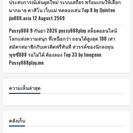
ประสบการณ์เล่นยุคใหม่ ระบบเสถียร พร้อมเกมให้เลือก
มากมาย คาสิโน เว็บแม่ ทดลองเล่น Top 8 by Quinton
jin888.asia 12 August 2569
Pussy888 9 กันยา 2026 pussy888play สล็อตออนไลน์
โลกแห่งความสนุก ที่เหนือกว่า ถอนได้สูงสุด 100 เท่า
สมัครสมาชิกกับเครดิตฟรีทันที สวรรค์ของนักลงทุน
พุซซี่888 รอไม่ได้ ต้องลอง Top 33 by Imogene
Pussy888play.me
ความเห็นล่าสุด
คลังเก็บ