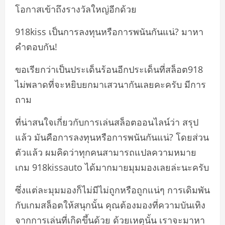
โอกาสเข้าถึงรางวัลใหญ่อีกด้วย
918kiss เป็นการลงทุนหรือการพนันกันแน่? มาหา
คำตอบกัน!
ขอเรียกว่าเป็นประเด็นร้อนอีกประเด็นที่สล็อต918
ไม่พลาดที่จะหยิบยกมาเสวนากันเลยคะครับ มีการ
ถาม
ที่น่าสนใจเกี่ยวกับการเล่นสล็อตออนไลน์ว่า สรุป
แล้ว มันคือการลงทุนหรือการพนันกันแน่? โดยส่วน
ตัวแล้ว ผมคิดว่าทุกคนสามารถแปลความหมาย
เกม 918kissauto ได้มากมายมุมมองเลยล่ะนะครับ
ซึ่งแต่ละมุมมองก็ไม่มีไม่ถูกหรือถูกแน่ๆ การเดิมพัน
กับเกมสล็อตให้สนุกนั้น คุณต้องมองที่ความบันเทิง
จากการเล่นที่เกิดขึ้นด้วย ด้วยเหตุนั้น เราจะมาหา