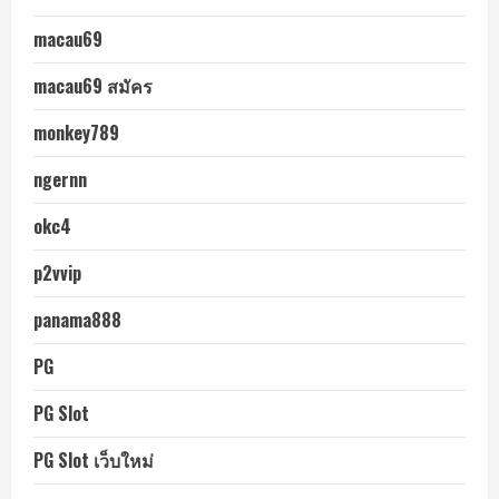
macau69
macau69 สมัคร
monkey789
ngernn
okc4
p2vvip
panama888
PG
PG Slot
PG Slot เว็บใหม่