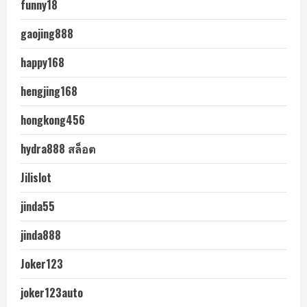
funny18
gaojing888
happy168
hengjing168
hongkong456
hydra888 สล็อต
Jilislot
jinda55
jinda888
Joker123
joker123auto