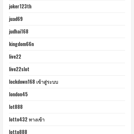
joker123th
juad69
judhai168
kingdom66n
live22
live22slot
lockdown168 เข้าสู่ระบบ
london45
lot888
lotto432 ทางเข้า
lotto888