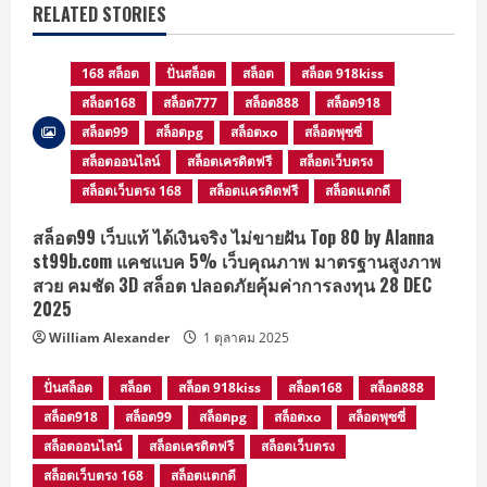
e
RELATED STORIES
a
168 สล็อต
ปั่นสล็อต
สล็อต
สล็อต 918kiss
d
สล็อต168
สล็อต777
สล็อต888
สล็อต918
สล็อต99
สล็อตpg
สล็อตxo
สล็อตพุซซี่
i
สล็อตออนไลน์
สล็อตเครดิตฟรี
สล็อตเว็บตรง
n
สล็อตเว็บตรง 168
สล็อตเเครดิตฟรี
สล็อตแตกดี
g
สล็อต99 เว็บแท้ ได้เงินจริง ไม่ขายฝัน Top 80 by Alanna
st99b.com แคชแบค 5% เว็บคุณภาพ มาตรฐานสูงภาพ
สวย คมชัด 3D สล็อต ปลอดภัยคุ้มค่าการลงทุน 28 DEC
2025
William Alexander
1 ตุลาคม 2025
ปั่นสล็อต
สล็อต
สล็อต 918kiss
สล็อต168
สล็อต888
สล็อต918
สล็อต99
สล็อตpg
สล็อตxo
สล็อตพุซซี่
สล็อตออนไลน์
สล็อตเครดิตฟรี
สล็อตเว็บตรง
สล็อตเว็บตรง 168
สล็อตแตกดี