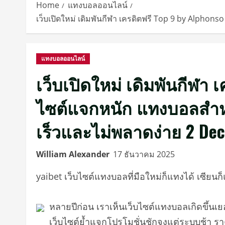
Home
แทงบอลออนไลน์
เว็บเปิดใหม่ เดิมพันกีฬา เครดิตฟรี Top 9 by Alphon
แทงบอลออนไลน์
เว็บเปิดใหม่ เดิมพันกีฬา 
ไซต์แจกหนัก แทงบอลสำหรับ
เร็วและไม่พลาดง่าย 2 Dec
William Alexander
17 ธันวาคม 2025
yaibet เว็บไซต์แทงบอลที่มือใหม่ก็แทงได้ เซียนก
หลายปีก่อน เราเห็นเว็บไซต์แทงบอลเกิดขึ้น
เว็บไซต์ย้ำแจกโปรโมชั่นชักจูงแต่ระบบช้า รา