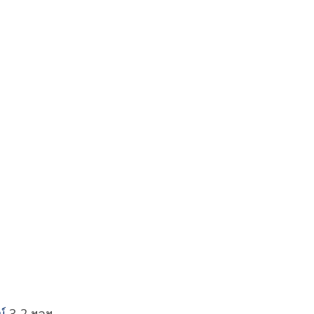
์
3-2 ฯลฯ