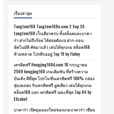
เรื่องล่าสุด
Tangtem168 Tangtem168e.com 2 Sep 26
tangtem168 เว็บเดียวครบ ทั้งสล็อตและบาคา
ร่า ฝากไม่ถึงร้อย ได้สอยตังแน่ ฝาก-ถอน
อัตโนมัติ คัดมาแล้ว เล่นได้ทุกเกม สล็อต168
ห้ามพลาด โปรดีรออยู่ Top 19 by Finley
เครดิตฟรี Hengjing168d.com 10 กรกฎาคม
2569 hengjing168 เกมเดิมพัน ที่สร้างความ
บันเทิง ดีที่สุด โปรโมชั่นเครดิตฟรี 100% กล่อง
สุ่มเฮงเฮง รับเครดิตฟรี ยูสเดียว เล่นได้ทุกเกม
สล็อต168 แจก เครดิตฟรี เยอะที่สุด Top 84 by
Elizabet
บาคาร่า เปิดมุมมองใหม่ของเกมบาคาร่า เซียน