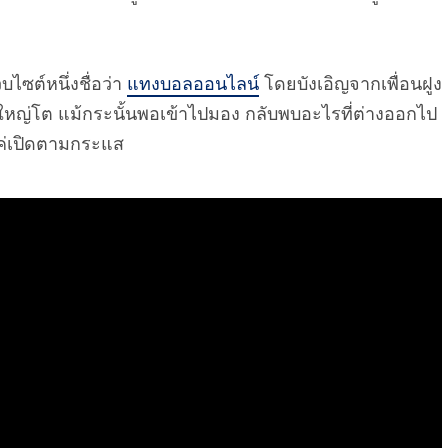
บไซต์หนึ่งชื่อว่า
แทงบอลออนไลน์
โดยบังเอิญจากเพื่อนฝูง
ณาใหญ่โต แม้กระนั้นพอเข้าไปมอง กลับพบอะไรที่ต่างออกไป
ช่แค่เปิดตามกระแส