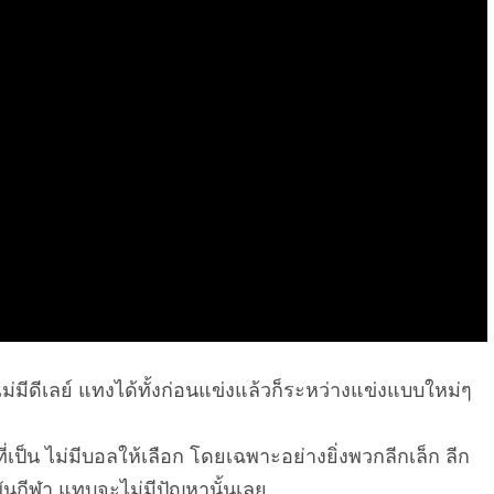
่มีดีเลย์ แทงได้ทั้งก่อนแข่งแล้วก็ระหว่างแข่งแบบใหม่ๆ
็น ไม่มีบอลให้เลือก โดยเฉพาะอย่างยิ่งพวกลีกเล็ก ลีก
มพันกีฬา แทบจะไม่มีปัญหานั้นเลย