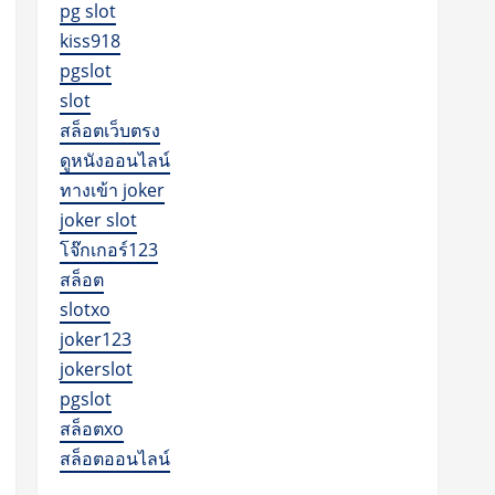
pg slot
kiss918
pgslot
slot
สล็อตเว็บตรง
ดูหนังออนไลน์
ทางเข้า joker
joker slot
โจ๊กเกอร์123
สล็อต
slotxo
joker123
jokerslot
pgslot
สล็อตxo
สล็อตออนไลน์