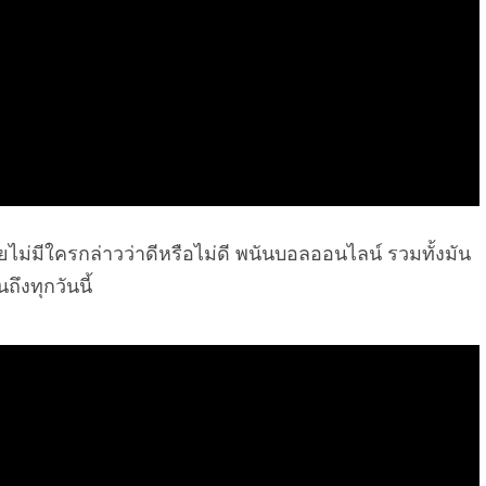
มีใครกล่าวว่าดีหรือไม่ดี พนันบอลออนไลน์ รวมทั้งมัน
ึงทุกวันนี้