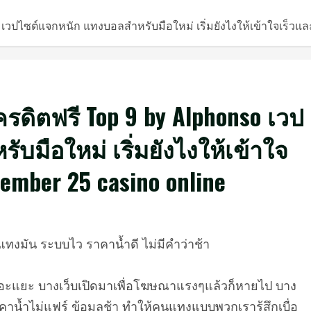
so เวปไซต์แจกหนัก แทงบอลสำหรับมือใหม่ เริ่มยังไงให้เข้าใจเร็
เครดิตฟรี Top 9 by Alphonso เวป
มือใหม่ เริ่มยังไงให้เข้าใจ
ember 25 casino online
็แทงมัน ระบบไว ราคาน้ำดี ไม่มีคำว่าช้า
เยอะแยะ บางเว็บเปิดมาเพื่อโฆษณาแรงๆแล้วก็หายไป บาง
คาน้ำไม่แฟร์ ข้อมูลช้า ทำให้คนแทงแบบพวกเรารู้สึกเบื่อ