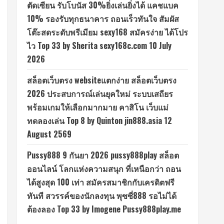
ตัดเซียน รับโบนัส 30%ยิ่งเล่นยิ่งได้ แคชแบค
10% รองรับทุกธนาคาร ถอนเร็วทันใจ สัมผัส
โต๊ะสดระดับพรีเมียม sexy168 สมัครง่าย ได้โปร
ไว Top 33 by Sherita sexy168c.com 10 July
2026
สล็อตเว็บตรง websiteแตกง่าย สล็อตเว็บตรง
2026 ประสบการณ์เล่นยุคใหม่ ระบบเสถียร
พร้อมเกมให้เลือกมากมาย คาสิโน เว็บแม่
ทดลองเล่น Top 8 by Quinton jin888.asia 12
August 2569
Pussy888 9 กันยา 2026 pussy888play สล็อต
ออนไลน์ โลกแห่งความสนุก ที่เหนือกว่า ถอน
ได้สูงสุด 100 เท่า สมัครสมาชิกกับเครดิตฟรี
ทันที สวรรค์ของนักลงทุน พุซซี่888 รอไม่ได้
ต้องลอง Top 33 by Imogene Pussy888play.me