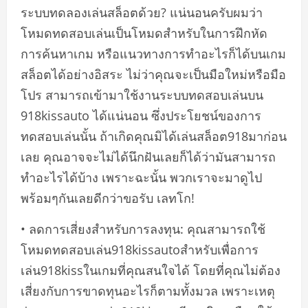
ระบบทดลองเล่นสล็อตด้วย? แน่นอนครับผมว่า
โหมดทดสอบเล่นเป็นโหมดสำหรับในการฝึกหัด
การค้นหาเกม หรือแนวทางการทำอะไรก็ได้บนเกม
สล็อตได้อย่างอิสระ ไม่ว่าคุณจะเป็นมือใหม่หรือมือ
โปร สามารถเข้ามาใช้งานระบบทดสอบเล่นบน
918kissauto ได้แน่นอน ซึ่งประโยชน์ของการ
ทดสอบเล่นนั้น ถ้าเกิดคุณมิได้เล่นสล็อต918มาก่อน
เลย คุณอาจจะไม่ได้นึกฝันเลยก็ได้ว่ามันสามารถ
ทำอะไรได้บ้าง เพราะฉะนั้น พวกเราจะมาดูไป
พร้อมๆกันเลยดีกว่าขอรับ เลทโก!
• ลดการเสี่ยงสำหรับการลงทุน: คุณสามารถใช้
โหมดทดสอบเล่น918kissautoสำหรับเพื่อการ
เล่น918kissในเกมที่คุณสนใจได้ โดยที่คุณไม่ต้อง
เสี่ยงกับการขาดทุนอะไรก็ตามทั้งมวล เพราะเหตุ