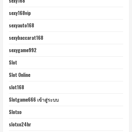
sexy168
sexy168vip
sexyauto168
sexybaccarat168
sexygame992
Slot
Slot Online
slot168
Slotgame666 เข้าสู่ระบบ
Slotxo
slotxo24hr