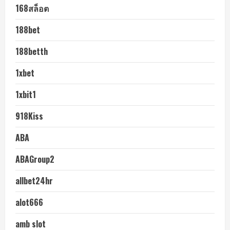
168สล็อต
188bet
188betth
1xbet
1xbit1
918Kiss
ABA
ABAGroup2
allbet24hr
alot666
amb slot