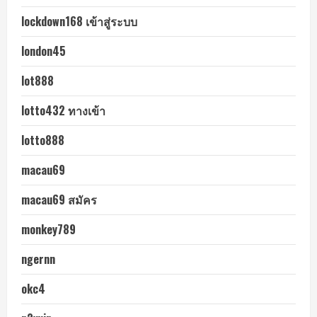
lockdown168 เข้าสู่ระบบ
london45
lot888
lotto432 ทางเข้า
lotto888
macau69
macau69 สมัคร
monkey789
ngernn
okc4