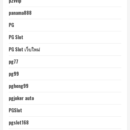
p2vvip
panama888
PG
PG Slot
PG Slot เว็บใหม่
pg77
pg99
pgheng99
pgjoker auto
PGSlot
pgslot168