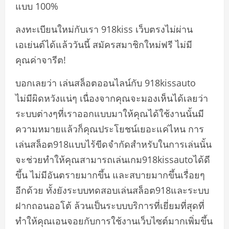
แบบ 100%
ลงทะเบียนใหม่กับเรา 918kiss เว็บตรงไม่ผ่าน
เอเย่นต์ได้แล้ววันนี้ สมัครสมาชิกใหม่ฟรี ไม่มี
คุณค่าจารีต!
บอกเลยว่า เล่นสล็อตออนไลน์กับ 918kissauto
ไม่มีผิดหวังแน่ๆ เนื่องจากคุณจะมองเห็นได้เลยว่า
ระบบต่างๆที่เราออกแบบมาให้คุณได้ใช้งานนั้นมี
ความหมายแล้วก็คุณประโยชน์เยอะแค่ไหน การ
เล่นสล็อต918แบบไร้ขีดจำกัดสำหรับในการเล่นนั้น
จะช่วยทำให้คุณสามารถเล่นเกม918kissautoได้ดี
ขึ้น ไม่มีอันตรายมากขึ้น และสบายมากขึ้นเรื่อยๆ
อีกด้วย ทั้งยังระบบทดสอบเล่นสล็อต918และระบบ
ฝากถอนออโต้ ล้วนเป็นระบบบริการที่เยี่ยมที่สุดที่
ทำให้คุณเอนจอยกับการใช้งานเว็บไซต์มากเพิ่มขึ้น