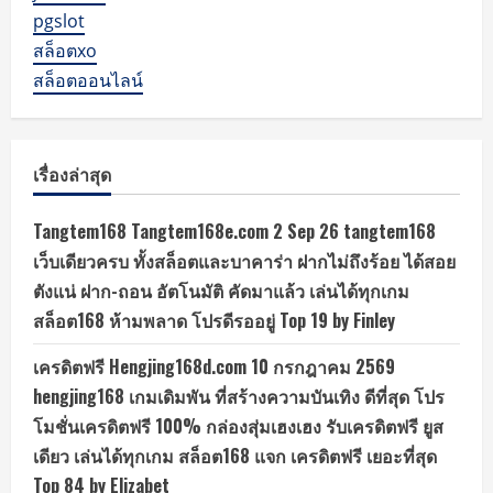
pgslot
สล็อตxo
สล็อตออนไลน์
เรื่องล่าสุด
Tangtem168 Tangtem168e.com 2 Sep 26 tangtem168
เว็บเดียวครบ ทั้งสล็อตและบาคาร่า ฝากไม่ถึงร้อย ได้สอย
ตังแน่ ฝาก-ถอน อัตโนมัติ คัดมาแล้ว เล่นได้ทุกเกม
สล็อต168 ห้ามพลาด โปรดีรออยู่ Top 19 by Finley
เครดิตฟรี Hengjing168d.com 10 กรกฎาคม 2569
hengjing168 เกมเดิมพัน ที่สร้างความบันเทิง ดีที่สุด โปร
โมชั่นเครดิตฟรี 100% กล่องสุ่มเฮงเฮง รับเครดิตฟรี ยูส
เดียว เล่นได้ทุกเกม สล็อต168 แจก เครดิตฟรี เยอะที่สุด
Top 84 by Elizabet