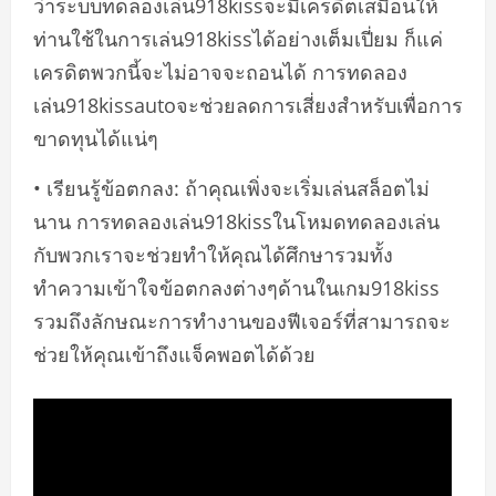
ว่าระบบทดลองเล่น918kissจะมีเครดิตเสมือนให้
ท่านใช้ในการเล่น918kissได้อย่างเต็มเปี่ยม ก็แค่
เครดิตพวกนี้จะไม่อาจจะถอนได้ การทดลอง
เล่น918kissautoจะช่วยลดการเสี่ยงสำหรับเพื่อการ
ขาดทุนได้แน่ๆ
• เรียนรู้ข้อตกลง: ถ้าคุณเพิ่งจะเริ่มเล่นสล็อตไม่
นาน การทดลองเล่น918kissในโหมดทดลองเล่น
กับพวกเราจะช่วยทำให้คุณได้ศึกษารวมทั้ง
ทำความเข้าใจข้อตกลงต่างๆด้านในเกม918kiss
รวมถึงลักษณะการทำงานของฟีเจอร์ที่สามารถจะ
ช่วยให้คุณเข้าถึงแจ็คพอตได้ด้วย