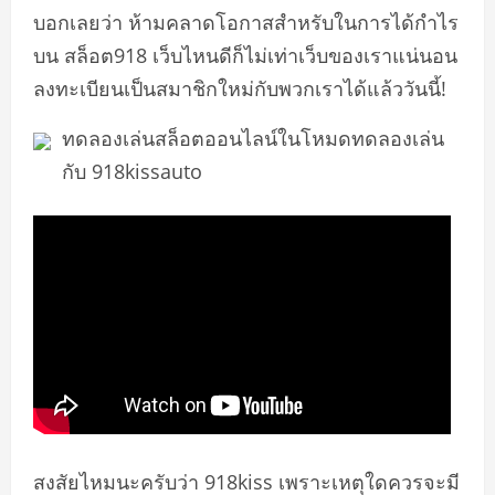
บอกเลยว่า ห้ามคลาดโอกาสสำหรับในการได้กำไร
บน สล็อต918 เว็บไหนดีก็ไม่เท่าเว็บของเราแน่นอน
ลงทะเบียนเป็นสมาชิกใหม่กับพวกเราได้แล้ววันนี้!
ทดลองเล่นสล็อตออนไลน์ในโหมดทดลองเล่น
กับ 918kissauto
สงสัยไหมนะครับว่า 918kiss เพราะเหตุใดควรจะมี