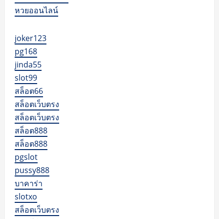
หวยออนไลน์
joker123
pg168
jinda55
slot99
สล็อต66
สล็อตเว็บตรง
สล็อตเว็บตรง
สล็อต888
สล็อต888
pgslot
pussy888
บาคาร่า
slotxo
สล็อตเว็บตรง