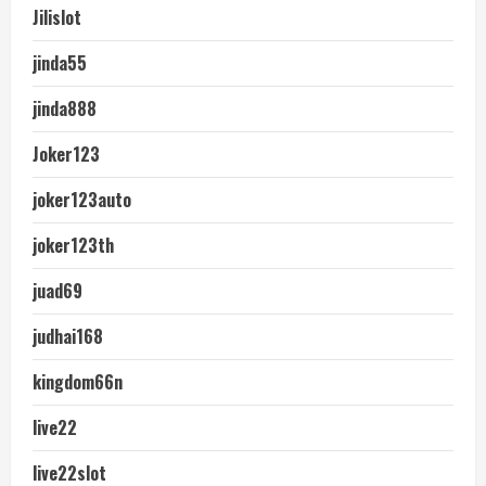
Jilislot
jinda55
jinda888
Joker123
joker123auto
joker123th
juad69
judhai168
kingdom66n
live22
live22slot