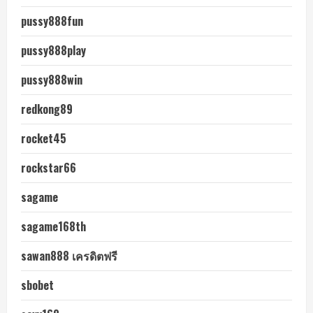
pussy888fun
pussy888play
pussy888win
redkong89
rocket45
rockstar66
sagame
sagame168th
sawan888 เครดิตฟรี
sbobet