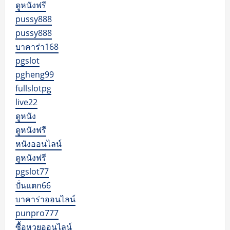
ดูหนังฟรี
pussy888
pussy888
บาคาร่า168
pgslot
pgheng99
fullslotpg
live22
ดูหนัง
ดูหนังฟรี
หนังออนไลน์
ดูหนังฟรี
pgslot77
ปั่นแตก66
บาคาร่าออนไลน์
punpro777
ซื้อหวยออนไลน์