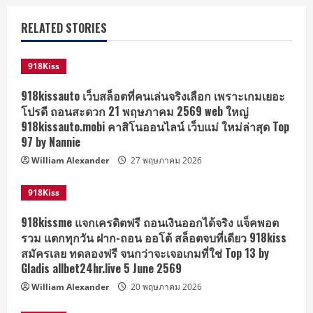
e
RELATED STORIES
a
d
918Kiss
i
918kissauto เว็บสล็อตที่คนเล่นจริงเลือก เพราะเกมเยอะ
โปรดี ถอนสะดวก 21 พฤษภาคม 2569 web ใหญ่
n
918kissauto.mobi คาสิโนออนไลน์ เว็บแม่ ใหม่ล่าสุด Top
97 by Nannie
g
William Alexander
27 พฤษภาคม 2026
918Kiss
918kissme แจกเครดิตฟรี ถอนเงินออกได้จริง แจ็คพอต
รวม แตกทุกวัน ฝาก-ถอน ออโต้ สล็อตจบที่เดียว 918kiss
สมัครเลย ทดลองฟรี จนกว่าจะเจอเกมที่ใช่ Top 13 by
Gladis allbet24hr.live 5 June 2569
William Alexander
20 พฤษภาคม 2026