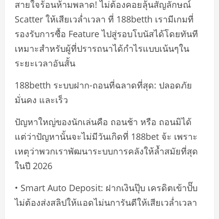
สายใจร้อนห้ามพลาด! ไม่ต้องคอยลุ้นสัญลักษณ์
Scatter ให้เสียเวล่ำเวลา ที่ 188betth เรามีเกมที่
รองรับการซื้อ Feature ไปสู่รอบโบนัสได้โดยทันที
เหมาะสำหรับผู้ที่ปรารถนาได้กำไรแบบเน้นๆใน
ระยะเวลาอันสั้น
188betth ระบบฝาก-ถอนที่ฉลาดที่สุด: ปลอดภัย
มั่นคง และเร็ว
ปัญหาใหญ่ของนักเล่นคือ ถอนช้า หรือ ถอนมิได้
แต่ว่าปัญหานั้นจะไม่มีวันเกิดที่ 188bet จ้ะ เพราะ
เหตุว่าพวกเราพัฒนาระบบการคลังให้ล้ำสมัยที่สุด
ในปี 2026
• Smart Auto Deposit: ฝากเงินปุ๊บ เครดิตเข้าปั๊บ
ไม่ต้องส่งสลิปให้แอดไม่นการันตีให้เสียเวล่ำเวลา