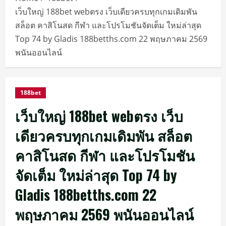
เว็บใหญ่ 188bet webตรง เว็บเดียวครบทุกเกมเดิมพัน
สล็อต คาสิโนสด กีฬา และโปรโมชันจัดเต็ม ใหม่ล่าสุด
Top 74 by Gladis 188betths.com 22 พฤษภาคม 2569
พนันออนไลน์
188bet
เว็บใหญ่ 188bet webตรง เว็บ
เดียวครบทุกเกมเดิมพัน สล็อต
คาสิโนสด กีฬา และโปรโมชัน
จัดเต็ม ใหม่ล่าสุด Top 74 by
Gladis 188betths.com 22
พฤษภาคม 2569 พนันออนไลน์