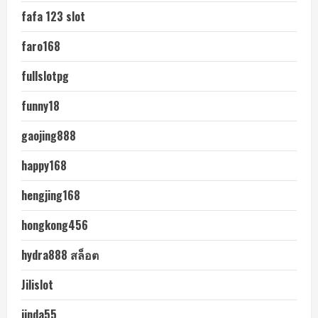
fafa 123 slot
faro168
fullslotpg
funny18
gaojing888
happy168
hengjing168
hongkong456
hydra888 สล็อต
Jilislot
jinda55