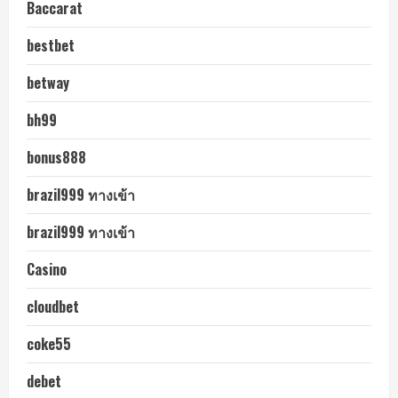
Baccarat
bestbet
betway
bh99
bonus888
brazil999 ทางเข้า
brazil999 ทางเข้า
Casino
cloudbet
coke55
debet