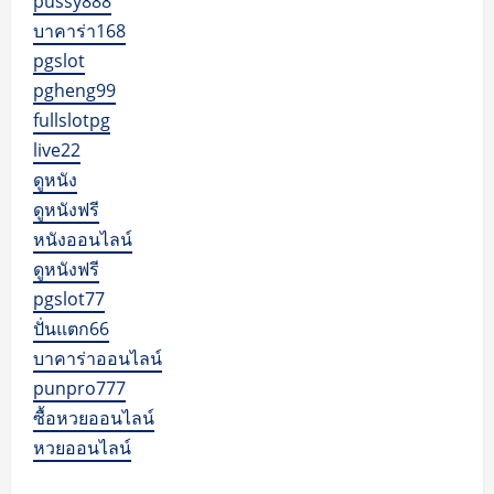
pussy888
บาคาร่า168
pgslot
pgheng99
fullslotpg
live22
ดูหนัง
ดูหนังฟรี
หนังออนไลน์
ดูหนังฟรี
pgslot77
ปั่นแตก66
บาคาร่าออนไลน์
punpro777
ซื้อหวยออนไลน์
หวยออนไลน์