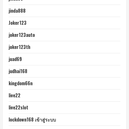
jinda888
Joker123
joker123auto
joker123th
juad69
judhai168
kingdom66n
live22
live22slot
lockdown168 เข้าสู่ระบบ