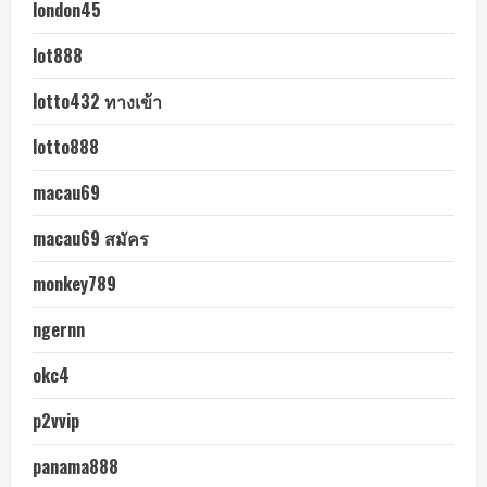
london45
lot888
lotto432 ทางเข้า
lotto888
macau69
macau69 สมัคร
monkey789
ngernn
okc4
p2vvip
panama888