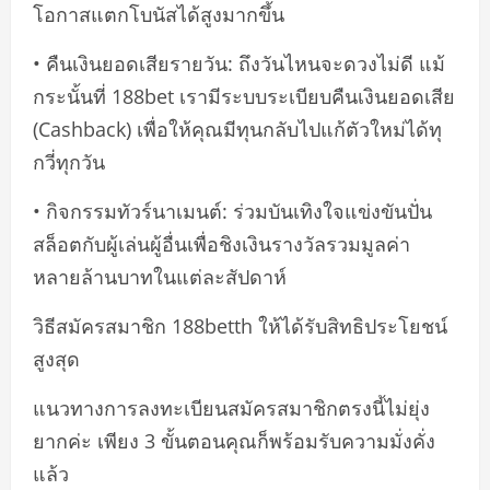
โอกาสแตกโบนัสได้สูงมากขึ้น
• คืนเงินยอดเสียรายวัน: ถึงวันไหนจะดวงไม่ดี แม้
กระนั้นที่ 188bet เรามีระบบระเบียบคืนเงินยอดเสีย
(Cashback) เพื่อให้คุณมีทุนกลับไปแก้ตัวใหม่ได้ทุ
กวี่ทุกวัน
• กิจกรรมทัวร์นาเมนต์: ร่วมบันเทิงใจแข่งขันปั่น
สล็อตกับผู้เล่นผู้อื่นเพื่อชิงเงินรางวัลรวมมูลค่า
หลายล้านบาทในแต่ละสัปดาห์
วิธีสมัครสมาชิก 188betth ให้ได้รับสิทธิประโยชน์
สูงสุด
แนวทางการลงทะเบียนสมัครสมาชิกตรงนี้ไม่ยุ่ง
ยากค่ะ เพียง 3 ขั้นตอนคุณก็พร้อมรับความมั่งคั่ง
แล้ว