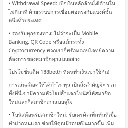
• Withdrawal Speed: เบิกเงินหลักล้านได้ด้านใน
ไม่กี่นาที ด้วยระบบการเชื่อมต่อตรงกับแบงค์ชั้น
หนึ่งทั่วประเทศ
• รองรับทุกช่องทาง: ไม่ว่าจะเป็น Mobile
Banking, QR Code หรือแม้กระทั้ง
Cryptocurrency พวกเราก็พร้อมตอบโจทย์ความ
ต้องการของสมาชิกทุกแบบอย่าง
โปรโมชั่นเด็ด 188betth ที่คนทำเงินเขาใช้กัน!
การเล่นสล็อตให้ได้กำไร ทุน เป็นสิ่งสำคัญจ้ะ รวม
ทั้งที่นี่เขามีความหัวใจปล้ำแจกโบนัสให้สมาชิก
ใหม่และก็สมาชิกเก่าแบบจุใจ
• โบนัสต้อนรับสมาชิกใหม่: รับเครดิตเพิ่มทันทีเมื่อ
ทำฝากหนแรก ช่วยให้คุณมีรอบสปินมากขึ้น เพิ่ม