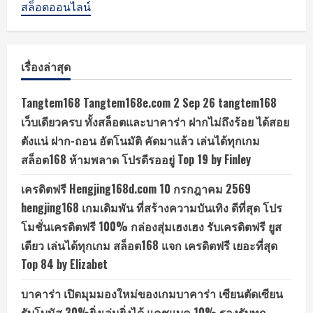
สล็อตออนไลน์
เรื่องล่าสุด
Tangtem168 Tangtem168e.com 2 Sep 26 tangtem168
เว็บเดียวครบ ทั้งสล็อตและบาคาร่า ฝากไม่ถึงร้อย ได้สอย
ตังแน่ ฝาก-ถอน อัตโนมัติ คัดมาแล้ว เล่นได้ทุกเกม
สล็อต168 ห้ามพลาด โปรดีรออยู่ Top 19 by Finley
เครดิตฟรี Hengjing168d.com 10 กรกฎาคม 2569
hengjing168 เกมเดิมพัน ที่สร้างความบันเทิง ดีที่สุด โปร
โมชั่นเครดิตฟรี 100% กล่องสุ่มเฮงเฮง รับเครดิตฟรี ยูส
เดียว เล่นได้ทุกเกม สล็อต168 แจก เครดิตฟรี เยอะที่สุด
Top 84 by Elizabet
บาคาร่า เปิดมุมมองใหม่ของเกมบาคาร่า เซียนตัดเซียน
รับโบนัส 30%ยิ่งเล่นยิ่งได้ แคชแบค 10% รองรับทุก