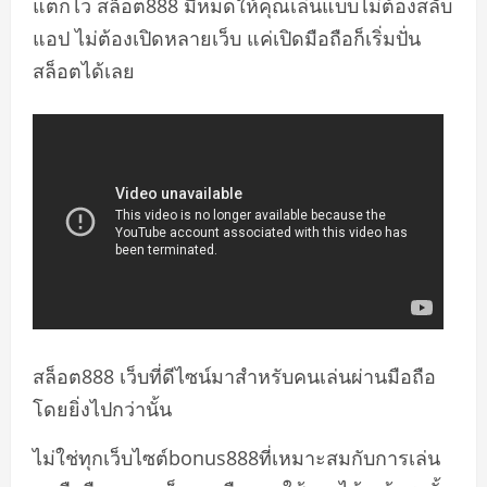
แตกไว สล็อต888 มีหมดให้คุณเล่นแบบไม่ต้องสลับ
แอป ไม่ต้องเปิดหลายเว็บ แค่เปิดมือถือก็เริ่มปั่น
สล็อตได้เลย
สล็อต888 เว็บที่ดีไซน์มาสำหรับคนเล่นผ่านมือถือ
โดยยิ่งไปกว่านั้น
ไม่ใช่ทุกเว็บไซต์bonus888ที่เหมาะสมกับการเล่น