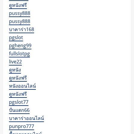
ดูหนังฟรี
pussy888
pussy888
บาคาร่า168
pgslot
pgheng99
fullslotpg
live22
ดูหนัง
ดูหนังฟรี
หนังออนไลน์
ดูหนังฟรี
pgslot77
ปั่นแตก66
บาคาร่าออนไลน์
punpro777