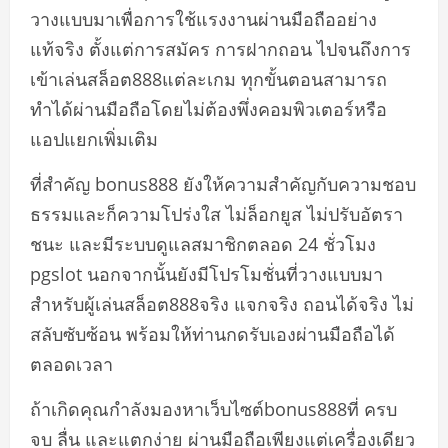
วางแบบมาเพื่อการใช้แรงงานผ่านมือถืออย่าง
แท้จริง ตั้งแต่การสมัคร การฝากถอน ไปจนถึงการ
เข้าเล่นสล็อต888แต่ละเกม ทุกขั้นตอนสามารถ
ทำได้ผ่านมือถือโดยไม่ต้องพึ่งคอมพิวเตอร์หรือ
แอปแยกเพิ่มเติม
ที่สำคัญ bonus888 ยังให้ความสำคัญกับความชอบ
ธรรมและก็ความโปร่งใส ไม่ล็อกยูส ไม่ปรับอัตรา
ชนะ และมีระบบดูแลสมาชิกตลอด 24 ชั่วโมง
pgslot นอกจากนั้นยังมีโปรโมชั่นที่วางแบบมา
สำหรับผู้เล่นสล็อต888จริง แจกจริง ถอนได้จริง ไม่
สลับซับซ้อน พร้อมให้ท่านกดรับเองผ่านมือถือได้
ตลอดเวลา
ถ้าเกิดคุณกำลังมองหาเว็บไซต์bonus888ที่ ครบ
จบ ลื่น และแตกง่าย ผ่านมือถือเพียงแต่เครื่องเดียว