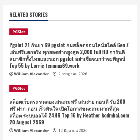
e
RELATED STORIES
a
d
PGSlot
i
Pgslot 21 กันยา 69 pgslot กมสล็อตออนไลน์สไตล์ Gen Z
เล่นฟรีแตกจริง ทุกยอดฝากสูงสุด 2,000 Full HD การันตี
n
สมาชิกทั้งไทยและนอก pgslot อย่าเชื่อจนกว่าจะพิสูจน์
Top 55 by Lorrie temmax69.work
g
William Alexander
2 กรกฎาคม 2026
PGSlot
สล็อตเว็บตรง ทดลองเล่นเกมฟรี เล่นง่าย ถอนดี รับ 200
ฟรี ฝาก-ถอน เร็วทันใจ เปิดโอกาสชนะเกมมากที่สุด
สล็อต ระบบออโต้ 24HR Top 16 by Heather kodmhai.com
20 August 2569
William Alexander
12 มิถุนายน 2026