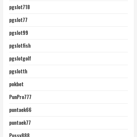
pgslot718
pgslot77
pgslot99
pgslotfish
pgslotgolf
pgslotth
pokbet
PunPro777
puntaek66
puntaek77
Pussy888