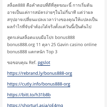
สล็อต888 คือคำตอบที่ดีที่สุดขณะนี้ การเริ่มต้น
อาจเป็นแค่การสมัครง่ายๆในไม่กี่นาที แต่ว่าผล
สรุปอาจเปลี่ยนแปลงเวลาว่างของคุณให้แปลงเป็น
ผลกำไรที่จับจำต้องได้จริงตั้งแต่วันนี้เป็นต้นไป
สูตรเล่นสล็อตแบบมือโปร bonus888
bonus888.org 11 ตุลา 25 Gavin casino online
bonus888 แตกหนัก Top 3
ขอขอบคุณ Ref.
pgslot
https://rebrand.ly/bonus888-org
https://cutly.info/bonus888-org
https://bitt.to/h31b8b
https://shorturl.asia/oE4mq