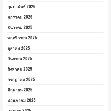
กุมภาพันธ์ 2026
มกราคม 2026
ธันวาคม 2025
พฤศจิกายน 2025
ตุลาคม 2025
กันยายน 2025
สิงหาคม 2025
กรกฎาคม 2025
มิถุนายน 2025
พฤษภาคม 2025
เมษายน 2025