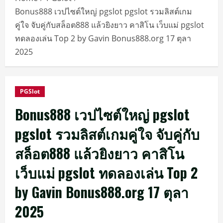
Bonus888 เวปไซต์ใหญ่ pgslot pgslot รวมลิสต์เกม
คู่ใจ จับคู่กับสล็อต888 แล้วยิงยาว คาสิโน เว็บแม่ pgslot
ทดลองเล่น Top 2 by Gavin Bonus888.org 17 ตุลา
2025
PGSlot
Bonus888 เวปไซต์ใหญ่ pgslot
pgslot รวมลิสต์เกมคู่ใจ จับคู่กับ
สล็อต888 แล้วยิงยาว คาสิโน
เว็บแม่ pgslot ทดลองเล่น Top 2
by Gavin Bonus888.org 17 ตุลา
2025