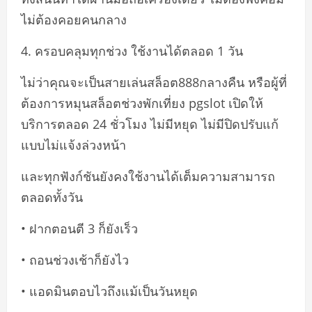
ไม่ต้องคอยคนกลาง
4. ครอบคลุมทุกช่วง ใช้งานได้ตลอด 1 วัน
ไม่ว่าคุณจะเป็นสายเล่นสล็อต888กลางคืน หรือผู้ที่
ต้องการหมุนสล็อตช่วงพักเที่ยง pgslot เปิดให้
บริการตลอด 24 ชั่วโมง ไม่มีหยุด ไม่มีปิดปรับแก้
แบบไม่แจ้งล่วงหน้า
และทุกฟังก์ชันยังคงใช้งานได้เต็มความสามารถ
ตลอดทั้งวัน
• ฝากตอนตี 3 ก็ยังเร็ว
• ถอนช่วงเช้าก็ยังไว
• แอดมินตอบไวถึงแม้เป็นวันหยุด