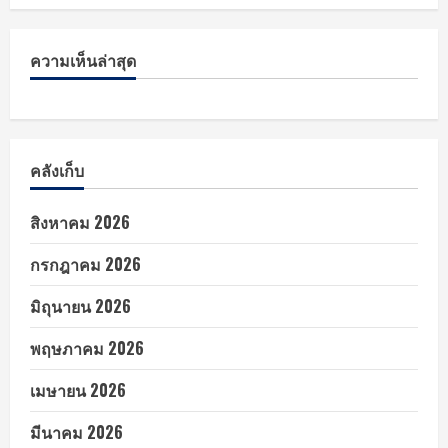
ความเห็นล่าสุด
คลังเก็บ
สิงหาคม 2026
กรกฎาคม 2026
มิถุนายน 2026
พฤษภาคม 2026
เมษายน 2026
มีนาคม 2026