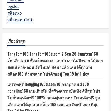
pgslot
สล็อตxo
สล็อตออนไลน์
เรื่องล่าสุด
Tangtem168 Tangtem168e.com 2 Sep 26 tangtem168
เว็บเดียวครบ ทั้งสล็อตและบาคาร่า ฝากไม่ถึงร้อย ได้สอย
ตังแน่ ฝาก-ถอน อัตโนมัติ คัดมาแล้ว เล่นได้ทุกเกม
สล็อต168 ห้ามพลาด โปรดีรออยู่ Top 19 by Finley
เครดิตฟรี Hengjing168d.com 10 กรกฎาคม 2569
hengjing168 เกมเดิมพัน ที่สร้างความบันเทิง ดีที่สุด โปร
โมชั่นเครดิตฟรี 100% กล่องสุ่มเฮงเฮง รับเครดิตฟรี ยูส
เดียว เล่นได้ทุกเกม สล็อต168 แจก เครดิตฟรี เยอะที่สุด