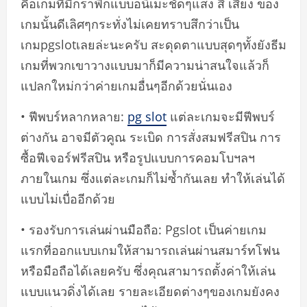
คือเกมที่มีกราฟิกแบบอนิเมะชัดๆแสง สี เสียง ของ
เกมนั้นดีเลิศๆกระทั่งไม่เคยทราบสึกว่าเป็น
เกมpgslotเลยล่ะนะครับ สะดุดตาแบบสุดๆทั้งยังธีม
เกมที่พวกเขาวางแบบมาก็มีความน่าสนใจแล้วก็
แปลกใหม่กว่าค่ายเกมอื่นๆอีกด้วยนั่นเอง
• ฟีพบร์หลากหลาย:
pg slot
แต่ละเกมจะมีฟีพบร์
ต่างกัน อาจมีตัวคูณ ระเบิด การสั่งสมฟรีสปิน การ
ซื้อฟีเจอร์ฟรีสปิน หรือรูปแบบการคอมโบฯลฯ
ภายในเกม ซึ่งแต่ละเกมก็ไม่ซ้ำกันเลย ทำให้เล่นได้
แบบไม่เบื่ออีกด้วย
• รองรับการเล่นผ่านมือถือ: Pgslot เป็นค่ายเกม
แรกที่ออกแบบเกมให้สามารถเล่นผ่านสมาร์ทโฟน
หรือมือถือได้เลยครับ ซึ่งคุณสามารถตั้งค่าให้เล่น
แบบแนวดิ่งได้เลย รายละเอียดต่างๆของเกมยังคง