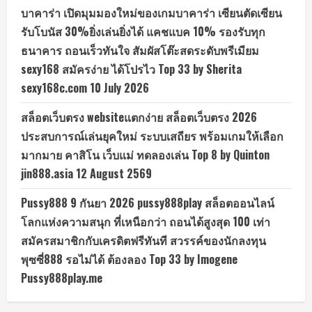
บาคาร่า เปิดมุมมองใหม่ของเกมบาคาร่า เซียนตัดเซียน
รับโบนัส 30%ยิ่งเล่นยิ่งได้ แคชแบค 10% รองรับทุก
ธนาคาร ถอนเร็วทันใจ สัมผัสโต๊ะสดระดับพรีเมียม
sexy168 สมัครง่าย ได้โปรไว Top 33 by Sherita
sexy168c.com 10 July 2026
สล็อตเว็บตรง websiteแตกง่าย สล็อตเว็บตรง 2026
ประสบการณ์เล่นยุคใหม่ ระบบเสถียร พร้อมเกมให้เลือก
มากมาย คาสิโน เว็บแม่ ทดลองเล่น Top 8 by Quinton
jin888.asia 12 August 2569
Pussy888 9 กันยา 2026 pussy888play สล็อตออนไลน์
โลกแห่งความสนุก ที่เหนือกว่า ถอนได้สูงสุด 100 เท่า
สมัครสมาชิกกับเครดิตฟรีทันที สวรรค์ของนักลงทุน
พุซซี่888 รอไม่ได้ ต้องลอง Top 33 by Imogene
Pussy888play.me