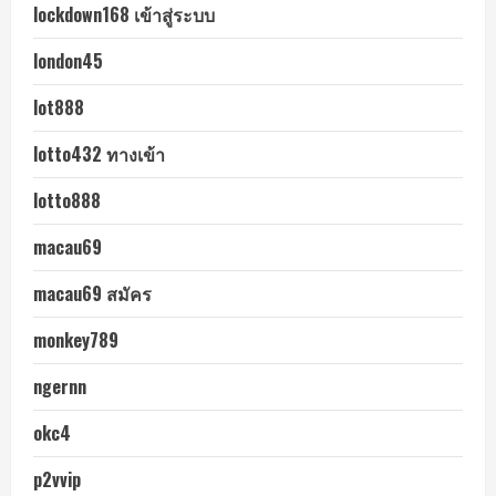
lockdown168 เข้าสู่ระบบ
london45
lot888
lotto432 ทางเข้า
lotto888
macau69
macau69 สมัคร
monkey789
ngernn
okc4
p2vvip