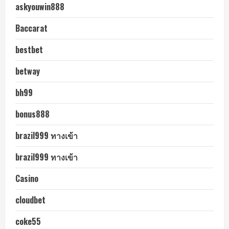
askyouwin888
Baccarat
bestbet
betway
bh99
bonus888
brazil999 ทางเข้า
brazil999 ทางเข้า
Casino
cloudbet
coke55