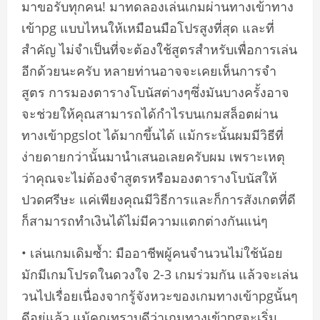
มาขอรับทุกคน! มาทดลองเล่นเกมผ่านทางเข้าทาง
เข้าpg แบบไหนให้เหมือนมือโปรสูงที่สุด และที่
สำคัญ ไม่จำเป็นที่จะต้องใช้สูตรสำหรับเพื่อการเล่น
อีกด้วยนะครับ หลายท่านอาจจะเคยเห็นการจำ
สูตร การมองตารางโบนัสต่างๆซึ่งมันบางครั้งอาจ
จะช่วยให้คุณสามารถได้กำไรบนเกมสล็อตผ่าน
ทางเข้าpgslot ได้มากขึ้นได้ แม้กระนั้นผมมีวิธีที่
ง่ายดายกว่านั้นมานำเสนอเลยครับผม เพราะเหตุ
ว่าคุณจะไม่ต้องจำสูตรหรือมองตารางโบนัสให้
ปวดศรีษะ แค่เพียงคุณมีวิธีการและก็การสังเกตที่ดี
ก็สามารถทำเงินได้ไม่มีความแตกต่างกันแน่ๆ
• เล่นเกมเดิมซ้ำ: มืออาชีพผู้คนจำนวนไม่ใช้น้อย
มักมีเกมโปรดในดวงใจ 2-3 เกมร่วมกัน แล้วจะเล่น
วนไปเรื่อยเนื่องจากรู้จังหวะของเกมทางเข้าpgนั้นๆ
ดีอยู่แล้ว แม้คุณทราบดีว่าเกมทางเข้าpgจะเริ่ม