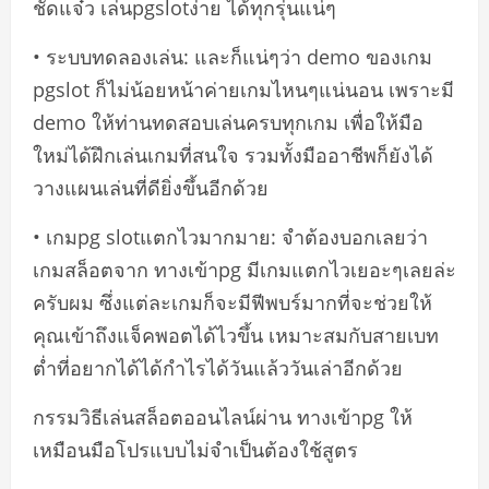
ชัดแจ๋ว เล่นpgslotง่าย ได้ทุกรุ่นแน่ๆ
• ระบบทดลองเล่น: และก็แน่ๆว่า demo ของเกม
pgslot ก็ไม่น้อยหน้าค่ายเกมไหนๆแน่นอน เพราะมี
demo ให้ท่านทดสอบเล่นครบทุกเกม เพื่อให้มือ
ใหม่ได้ฝึกเล่นเกมที่สนใจ รวมทั้งมืออาชีพก็ยังได้
วางแผนเล่นที่ดียิ่งขึ้นอีกด้วย
• เกมpg slotแตกไวมากมาย: จำต้องบอกเลยว่า
เกมสล็อตจาก ทางเข้าpg มีเกมแตกไวเยอะๆเลยล่ะ
ครับผม ซึ่งแต่ละเกมก็จะมีฟีพบร์มากที่จะช่วยให้
คุณเข้าถึงแจ็คพอตได้ไวขึ้น เหมาะสมกับสายเบท
ต่ำที่อยากได้ได้กำไรได้วันแล้ววันเล่าอีกด้วย
กรรมวิธีเล่นสล็อตออนไลน์ผ่าน ทางเข้าpg ให้
เหมือนมือโปรแบบไม่จำเป็นต้องใช้สูตร