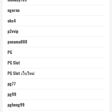
ngernn
okc4
p2vvip
panama888
PG
PG Slot
PG Slot เว็บใหม่
pg77
pg99
pgheng99