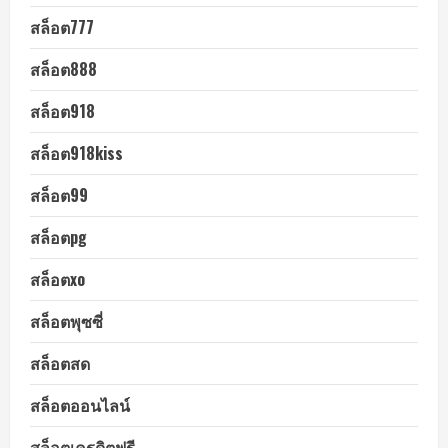
สล็อต777
สล็อต888
สล็อต918
สล็อต918kiss
สล็อต99
สล็อตpg
สล็อตxo
สล็อตพุซซี่
สล็อตสด
สล็อตออนไลน์
สล็อตเครดิตฟรี