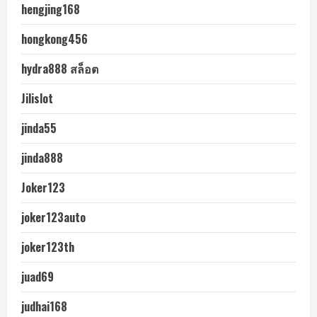
hengjing168
hongkong456
hydra888 สล็อต
Jilislot
jinda55
jinda888
Joker123
joker123auto
joker123th
juad69
judhai168