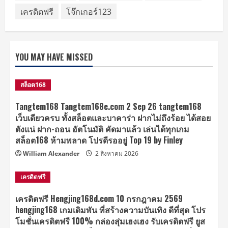
เครดิตฟรี
โจ๊กเกอร์123
YOU MAY HAVE MISSED
สล็อต168
Tangtem168 Tangtem168e.com 2 Sep 26 tangtem168
เว็บเดียวครบ ทั้งสล็อตและบาคาร่า ฝากไม่ถึงร้อย ได้สอย
ตังแน่ ฝาก-ถอน อัตโนมัติ คัดมาแล้ว เล่นได้ทุกเกม
สล็อต168 ห้ามพลาด โปรดีรออยู่ Top 19 by Finley
William Alexander
2 สิงหาคม 2026
เครดิตฟรี
เครดิตฟรี Hengjing168d.com 10 กรกฎาคม 2569
hengjing168 เกมเดิมพัน ที่สร้างความบันเทิง ดีที่สุด โปร
โมชั่นเครดิตฟรี 100% กล่องสุ่มเฮงเฮง รับเครดิตฟรี ยูส