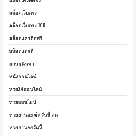
สล็อตเว็บตรง
สล็อตเว็บตรง 168
สล็อตเเครดิตฟรี
สล็อตแตกดี
สวนสุนันทา
หนังออนไลน์
หวย24ออนไลน์
หวยออนไลน์
หวยฮานอย vip วันนี้ สด
หวยฮานอยวันนี้