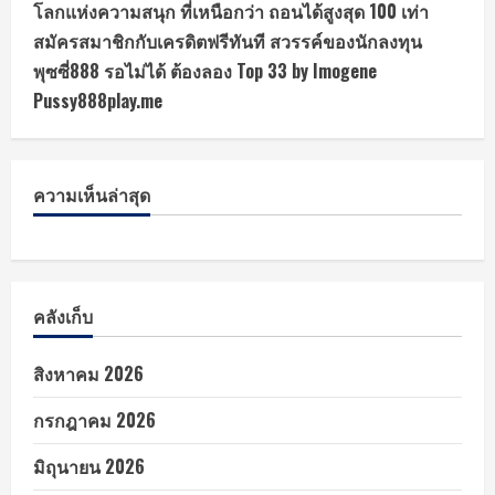
โลกแห่งความสนุก ที่เหนือกว่า ถอนได้สูงสุด 100 เท่า
สมัครสมาชิกกับเครดิตฟรีทันที สวรรค์ของนักลงทุน
พุซซี่888 รอไม่ได้ ต้องลอง Top 33 by Imogene
Pussy888play.me
ความเห็นล่าสุด
คลังเก็บ
สิงหาคม 2026
กรกฎาคม 2026
มิถุนายน 2026