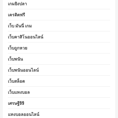
เกมยิงปลา
เครดิตฟรี
เว็บ มันนี่ เกม
เว็บคาสิโนออนไลน์
เว็บถูกหวย
เว็บพนัน
เว็บพนันออนไลน์
เว็บสล็อต
เว็บแทงบอล
เศรษฐี99
แทงบอลออนไลน์