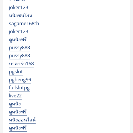
เดิม
พัน
joker123
ใน
หนังชนโรง
เว็บ
เดียว
sagame168th
5
December
joker123
2025
website
ดูหนังฟรี
แจก
หนัก
pussy888
คา
สิ
pussy888
โน
ออนไลน์
บาคาร่า168
เว็บ
เปิด
pgslot
ใหม่
ใหม่
pgheng99
ล่าสุด
Top
fullslotpg
82
by
live22
Brent
ดูหนัง
ดูหนังฟรี
หนังออนไลน์
ดูหนังฟรี