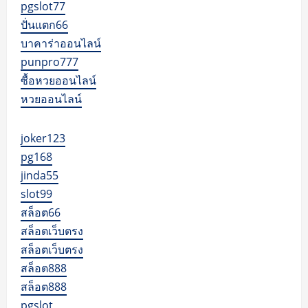
pgslot77
ปั่นแตก66
บาคาร่าออนไลน์
punpro777
ซื้อหวยออนไลน์
หวยออนไลน์
joker123
pg168
jinda55
slot99
สล็อต66
สล็อตเว็บตรง
สล็อตเว็บตรง
สล็อต888
สล็อต888
pgslot