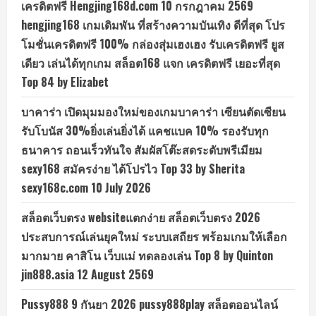
เครดิตฟรี Hengjing168d.com 10 กรกฎาคม 2569
hengjing168 เกมเดิมพัน ที่สร้างความบันเทิง ดีที่สุด โปร
โมชั่นเครดิตฟรี 100% กล่องสุ่มเฮงเฮง รับเครดิตฟรี ยูส
เดียว เล่นได้ทุกเกม สล็อต168 แจก เครดิตฟรี เยอะที่สุด
Top 84 by Elizabet
บาคาร่า เปิดมุมมองใหม่ของเกมบาคาร่า เซียนตัดเซียน
รับโบนัส 30%ยิ่งเล่นยิ่งได้ แคชแบค 10% รองรับทุก
ธนาคาร ถอนเร็วทันใจ สัมผัสโต๊ะสดระดับพรีเมียม
sexy168 สมัครง่าย ได้โปรไว Top 33 by Sherita
sexy168c.com 10 July 2026
สล็อตเว็บตรง websiteแตกง่าย สล็อตเว็บตรง 2026
ประสบการณ์เล่นยุคใหม่ ระบบเสถียร พร้อมเกมให้เลือก
มากมาย คาสิโน เว็บแม่ ทดลองเล่น Top 8 by Quinton
jin888.asia 12 August 2569
Pussy888 9 กันยา 2026 pussy888play สล็อตออนไลน์