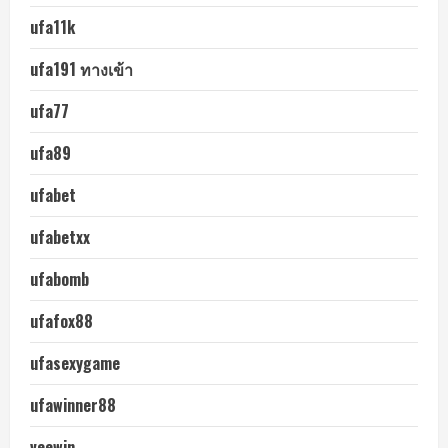
ufa11k
ufa191 ทางเข้า
ufa77
ufa89
ufabet
ufabetxx
ufabomb
ufafox88
ufasexygame
ufawinner88
veewin