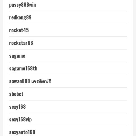
pussy888win
redkong89
rocket45
rockstar66
sagame
sagame168th
sawan888 เครดิตฟรี
sbobet
sexy168
sexy168vip
sexyauto168