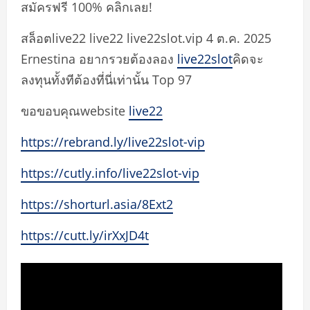
สมัครฟรี 100% คลิกเลย!
สล็อตlive22 live22 live22slot.vip 4 ต.ค. 2025
Ernestina อยากรวยต้องลอง
live22slot
คิดจะ
ลงทุนทั้งทีต้องที่นี่เท่านั้น Top 97
ขอขอบคุณwebsite
live22
https://rebrand.ly/live22slot-vip
https://cutly.info/live22slot-vip
https://shorturl.asia/8Ext2
https://cutt.ly/irXxJD4t