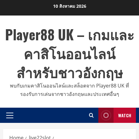
Skip
10 สิงหาคม 2026
to
content
Player88 UK – เกมและ
คาสิโนออนไลน์
สำหรับชาวอังกฤษ
พบกับเกมคาสิโนออนไลน์และสล็อตจาก Player88 UK ที่
รองรับการเล่นจากชาวอังกฤษและประเทศอื่นๆ
WATCH
Primary
Menu
Home
live22slot