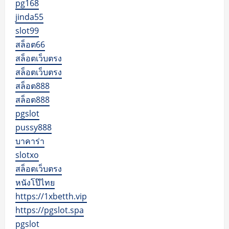
pg168
jinda55
slot99
สล็อต66
สล็อตเว็บตรง
สล็อตเว็บตรง
สล็อต888
สล็อต888
pgslot
pussy888
บาคาร่า
slotxo
สล็อตเว็บตรง
หนังโป๊ไทย
https://1xbetth.vip
https://pgslot.spa
pgslot