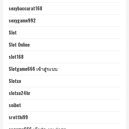
sexybaccarat168
sexygame992
Slot
Slot Online
slot168
Slotgame666 เข้าสู่ระบบ
Slotxo
slotxo24hr
soibet
sretthi99