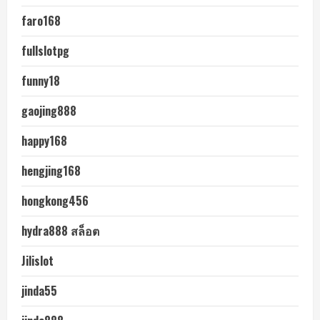
faro168
fullslotpg
funny18
gaojing888
happy168
hengjing168
hongkong456
hydra888 สล็อต
Jilislot
jinda55