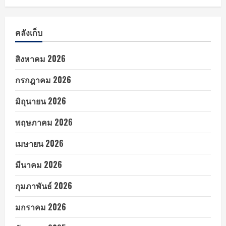
คลังเก็บ
สิงหาคม 2026
กรกฎาคม 2026
มิถุนายน 2026
พฤษภาคม 2026
เมษายน 2026
มีนาคม 2026
กุมภาพันธ์ 2026
มกราคม 2026