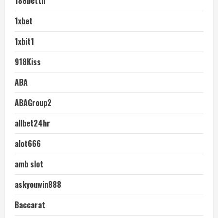
188betth
1xbet
1xbit1
918Kiss
ABA
ABAGroup2
allbet24hr
alot666
amb slot
askyouwin888
Baccarat