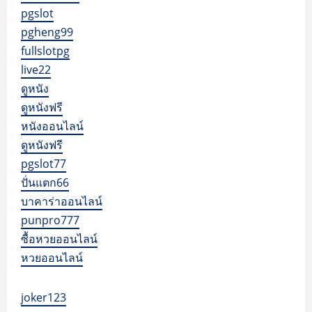
pgslot
pgheng99
fullslotpg
live22
ดูหนัง
ดูหนังฟรี
หนังออนไลน์
ดูหนังฟรี
pgslot77
ปั่นแตก66
บาคาร่าออนไลน์
punpro777
ซื้อหวยออนไลน์
หวยออนไลน์
joker123