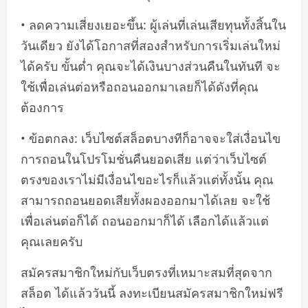
• ลดความเสี่ยงเยอะขึ้น: ผู้เล่นที่เล่นเสียทุนทั้งสิ้นใน
วันเดียว ยังได้โอกาสที่สองสำหรับการเริ่มเล่นใหม่
ได้ครับ ขั้นต่ำ คุณจะได้เงินบางส่วนคืนในทันที จะ
ใช้เพื่อเล่นต่อหรือถอนออกมาเลยก็ได้ดังที่คุณ
ต้องการ
• ข้อตกลง: เว็บไซต์สล็อตบางทีก็อาจจะใส่เงื่อนไข
การถอนในโปรโมชั่นคืนยอดเสีย แต่ว่าเว็บไซต์
ตรงของเราไม่มีเงื่อนไขอะไรก็แล้วแต่ทั้งนั้น คุณ
สามารถถอนยอดเสียทั้งผองออกมาได้เลย จะใช้
เพื่อเล่นต่อก็ได้ ถอนออกมาก็ได้ เลือกได้แล้วแต่
คุณเลยครับ
สมัครสมาชิกใหม่กับเว็บตรงที่เหมาะสมที่สุดจาก
สล็อต ได้แล้ววันนี้ ลงทะเบียนสมัครสมาชิกใหม่ฟรี