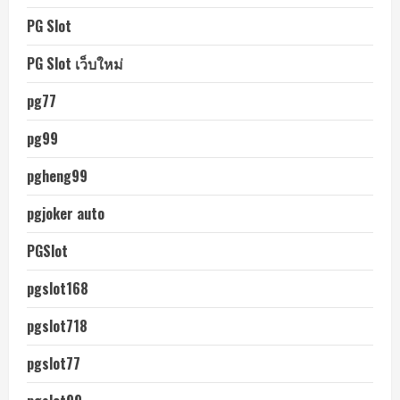
PG Slot
PG Slot เว็บใหม่
pg77
pg99
pgheng99
pgjoker auto
PGSlot
pgslot168
pgslot718
pgslot77