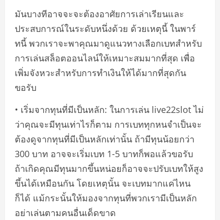
มันบางทีอาจจะจะต้องอาศัยการเล่าเรียนและ
ประสบการณ์ในระดับหนึ่งด้วย ด้วยเหตุนี้ ในพาร์
ทนี้ พวกเราจะพาคุณมาดูแนวทางเลือกเบทสำหรับ
การเล่นสล็อตออนไลน์ให้เหมาะสมมากที่สุด เพื่อ
เพิ่มจังหวะสำหรับการทำเงินให้ได้มากที่สุดกัน
ขอรับ
• เริ่มจากทุนที่มีเป็นหลัก: ในการเล่น live22slot ไม่
ว่าคุณจะมีทุนเท่าไรก็ตาม การเบททุกหนจำเป็นจะ
ต้องดูจากทุนที่มีเป็นหลักเท่านั้น ถ้ามีทุนน้อยกว่า
300 บาท อาจจะเริ่มเบท 1-5 บาทก็พอแล้วขอรับ
ถ้าเกิดคุณมีทุนมากขึ้นหน่อยก็อาจจะปรับเบทให้สูง
ขึ้นได้เหมือนกัน โดยเหตุนั้น จะเบทมากแค่ไหน
ก็ได้ แม้กระนั้นให้มองจากทุนที่พวกเรามีเป็นหลัก
อย่าเล่นตามคนอื่นเด็ดขาด