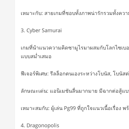
เหมาะกับ: สายเกมที่ชอบทั้งภาพน่ารักรวมทั้งความ
3. Cyber Samurai
เกมที่นำแนวความคิดซามูไรมาผสมกับโลกไซเบอร์ เ
แบบสม่ำเสมอ
ฟีเจอร์พิเศษ: รีลล็อกตนเองระหว่างโบนัส, โบนัสต่อ
ลักษณะเด่น: แอนิเมชันลื่นมากมาย มีฉากต่อสู้
เหมาะสมกับ: ผู้เล่น Pg99 ที่ถูกใจแนวเนื้อเรื่อง พร
4. Dragonopolis