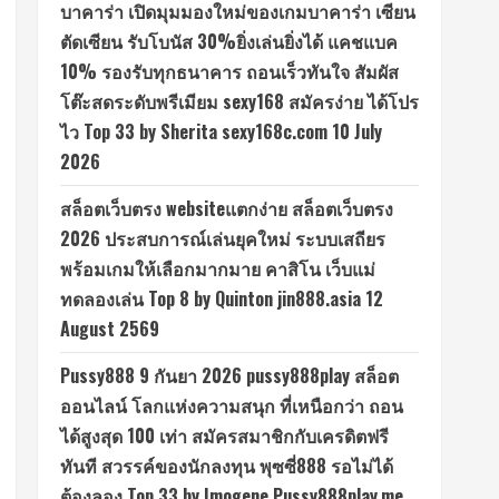
บาคาร่า เปิดมุมมองใหม่ของเกมบาคาร่า เซียน
ตัดเซียน รับโบนัส 30%ยิ่งเล่นยิ่งได้ แคชแบค
10% รองรับทุกธนาคาร ถอนเร็วทันใจ สัมผัส
โต๊ะสดระดับพรีเมียม sexy168 สมัครง่าย ได้โปร
ไว Top 33 by Sherita sexy168c.com 10 July
2026
สล็อตเว็บตรง websiteแตกง่าย สล็อตเว็บตรง
2026 ประสบการณ์เล่นยุคใหม่ ระบบเสถียร
พร้อมเกมให้เลือกมากมาย คาสิโน เว็บแม่
ทดลองเล่น Top 8 by Quinton jin888.asia 12
August 2569
Pussy888 9 กันยา 2026 pussy888play สล็อต
ออนไลน์ โลกแห่งความสนุก ที่เหนือกว่า ถอน
ได้สูงสุด 100 เท่า สมัครสมาชิกกับเครดิตฟรี
ทันที สวรรค์ของนักลงทุน พุซซี่888 รอไม่ได้
ต้องลอง Top 33 by Imogene Pussy888play.me