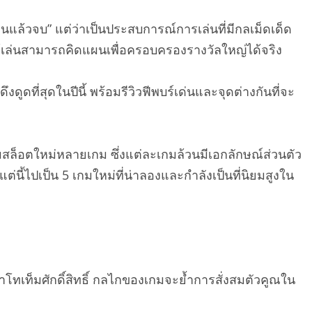
มุนแล้วจบ” แต่ว่าเป็นประสบการณ์การเล่นที่มีกลเม็ดเด็ด
้ผู้เล่นสามารถคิดแผนเพื่อครอบครองรางวัลใหญ่ได้จริง
ึงดูดที่สุดในปีนี้ พร้อมรีวิวฟีพบร์เด่นและจุดต่างกันที่จะ
กมสล็อตใหม่หลายเกม ซึ่งแต่ละเกมล้วนมีเอกลักษณ์ส่วนตัว
แต่นี้ไปเป็น 5 เกมใหม่ที่น่าลองและกำลังเป็นที่นิยมสูงใน
โทเท็มศักดิ์สิทธิ์ กลไกของเกมจะย้ำการสั่งสมตัวคูณใน