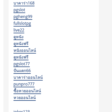
บาคาร่า168
pgslot
pgheng99
fullslotpg
live22
ดูหนัง
ดูหนังฟรี
หนังออนไลน์
ดูหนังฟรี
pgslot77
ปั่นแตก66
บาคาร่าออนไลน์
punpro777
ซื้อหวยออนไลน์
หวยออนไลน์
joker123