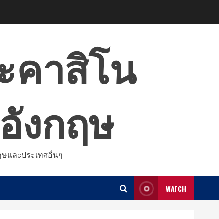
ละคาสิโน
อังกฤษ
ฤษและประเทศอื่นๆ
WATCH