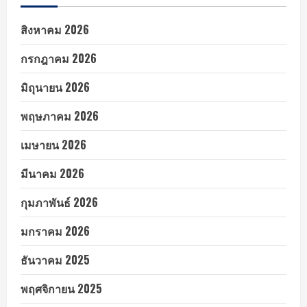
สิงหาคม 2026
กรกฎาคม 2026
มิถุนายน 2026
พฤษภาคม 2026
เมษายน 2026
มีนาคม 2026
กุมภาพันธ์ 2026
มกราคม 2026
ธันวาคม 2025
พฤศจิกายน 2025