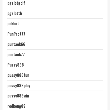
pgslotgolf
pgslotth
pokbet
PunPro777
puntaek66
puntaek77
Pussy888
pussy888fun
pussy888play
pussy888win
redkong89