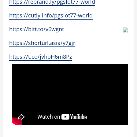
https://rebrand.ly/pgslot77-world
https://cutly.info/pgslot77-world
https://bitt.to/v6wgnt
https://shorturl.asia/y7gjr
https://t.co/jvhoH6m8Pz