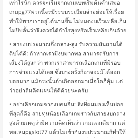
เท่าไรนัก ควรจะเริ่มจากเกมเบทเริ่มต้นต่ำเสมอ
เกมpg77พวกนี้จะมีระบบระเบียบจ่ายย่อยให้เรื่อย
ทำให้พวกเราอยู่ได้นานขึ้น ไม่หมดงบเร็วเหลือเกิน
ไม่บีบคั้นว่าจึงควรได้กำไรสูงหรือเร็วเหลือเกินด้วย
• สายงบประมาณกึ่งกลาง-สูง รับความผันผวนได้
ดิบได้ดี: ถ้าหากเรามีงบมากพอ สามารถรับการ
เสี่ยงได้สูงกว่า พวกเราสามารถเลือกเกมที่มีรอบ
การจ่ายแรงได้เลย ซึ่งบางครั้งก็อาจจะมิได้ออก
บ่อยมาก แม้กระนั้นถ้าเกิดออกมาเมื่อใดก็คุ้ม แต่
ว่าอย่าลืมคิดแผนให้ดีด้วยนะครับ
• อย่าเลือกเกมจากงบคนอื่น: สิ่งที่ผมมองเห็นบ่อย
ที่สุดก็คือ สายทุนน้อยเลือกเกมราวกับสายงบกลาง-
สูงด้วยเหตุว่ามีความคิดเห็นว่า เกมแตกดีมาก แต่
พอเล่นpgslot77 แล้วไม่เข้ากันงบประมาณก็ทำให้