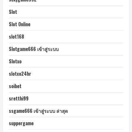
Slot
Slot Online
slot168
Slotgame666 เข้าสู่ระบบ
Slotxo
slotxo24hr
soibet
sretthi99
ssgame666 เข้าสู่ระบบ ล่าสุด
suppergame