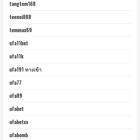
tangtem168
teenoi888
temmax69
ufa11bet
ufa11k
ufa191 ทางเข้า
ufa77
ufa89
ufabet
ufabetxx
ufabomb