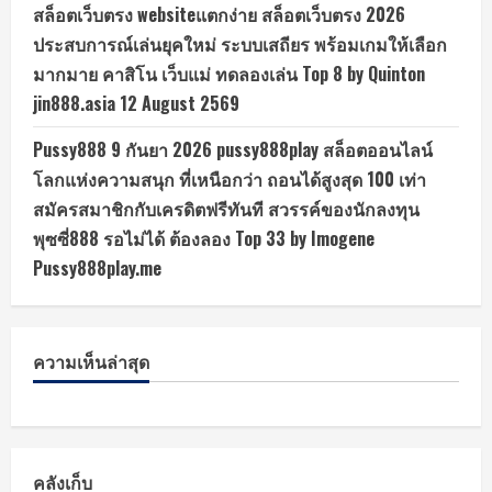
สล็อตเว็บตรง websiteแตกง่าย สล็อตเว็บตรง 2026
ประสบการณ์เล่นยุคใหม่ ระบบเสถียร พร้อมเกมให้เลือก
มากมาย คาสิโน เว็บแม่ ทดลองเล่น Top 8 by Quinton
jin888.asia 12 August 2569
Pussy888 9 กันยา 2026 pussy888play สล็อตออนไลน์
โลกแห่งความสนุก ที่เหนือกว่า ถอนได้สูงสุด 100 เท่า
สมัครสมาชิกกับเครดิตฟรีทันที สวรรค์ของนักลงทุน
พุซซี่888 รอไม่ได้ ต้องลอง Top 33 by Imogene
Pussy888play.me
ความเห็นล่าสุด
คลังเก็บ