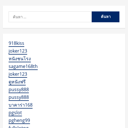
d
ค้นหา
i
สำหรับ:
n
g
918kiss
joker123
หนังชนโรง
sagame168th
joker123
ดูหนังฟรี
pussy888
pussy888
บาคาร่า168
pgslot
pgheng99
fullslotpg