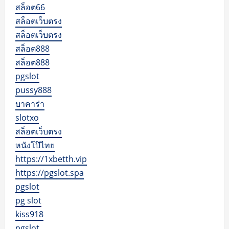
สล็อต66
สล็อตเว็บตรง
สล็อตเว็บตรง
สล็อต888
สล็อต888
pgslot
pussy888
บาคาร่า
slotxo
สล็อตเว็บตรง
หนังโป๊ไทย
https://1xbetth.vip
https://pgslot.spa
pgslot
pg slot
kiss918
pgslot