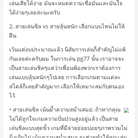
เล่นเสียได้ง่าย มันจะหมดความเชื่อมั่นและมั่นใจ
ได้ง่ายๆเลยล่ะนะครับ
2. สายเล่นชิล vs สายลุ้นหนัก เลือกแบบไหนไม่ให้
ฝืน
เว้นแต่งบประมาณแล้ว นิสัยการเล่นก็สำคัญไม่แพ้
กันเลยค่ะครับผม ในการเล่น pg77 นั้น เราอาจจะ
เป็นสายเล่นชิลๆแต่ว่าเพื่อนพ้องพวกเราต้องการ
เล่นแบบลุ้นหนักๆไปเลย การเลือกเกมตามแต่ละ
สไตล์ก็เลยสำคัญมาก เลือกให้เหมาะสมกับตนเอง
ไว้
• สายเล่นชิล เน้นย้ำความสม่ำเสมอ: ถ้าหากคุณ
ไม่ได้ถูกใจเกมความปั่นป่วนสูงอยู่แล้ว เป็นสาย
เล่นชิลแบบสุดขั้ว เกมที่มีจ่ายย่อยบ่อยๆภาพรวมไม่
นิ่งเกินไป เน้นความสม่ำเสมอ จะช่วยทำให้คุณเล่น