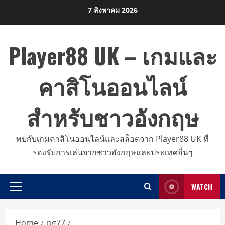
Skip
7 สิงหาคม 2026
to
content
Player88 UK – เกมและ
คาสิโนออนไลน์
สำหรับชาวอังกฤษ
พบกับเกมคาสิโนออนไลน์และสล็อตจาก Player88 UK ที่
รองรับการเล่นจากชาวอังกฤษและประเทศอื่นๆ
WATCH
Primary
Menu
Home
pg77