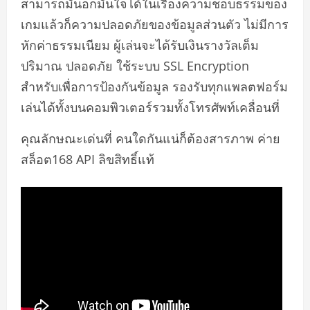
สามารถมั่นอกมั่นใจได้ในเรื่องความชอบธรรมของ
เกมแล้วก็ความปลอดภัยของข้อมูลส่วนตัว ไม่มีการ
หักค่าธรรมเนียม ผู้เล่นจะได้รับเงินรางวัลเต็ม
ปริมาณ ปลอดภัย ใช้ระบบ SSL Encryption
สำหรับเพื่อการป้องกันข้อมูล รองรับทุกแพลตฟอร์ม
เล่นได้ทั้งบนคอมพิวเตอร์รวมทั้งโทรศัพท์เคลื่อนที่
คุณลักษณะเด่นที่ คนใดกันแน่ก็ต้องสารภาพ ค่าย
สล็อต168 API ลิขสิทธิ์แท้