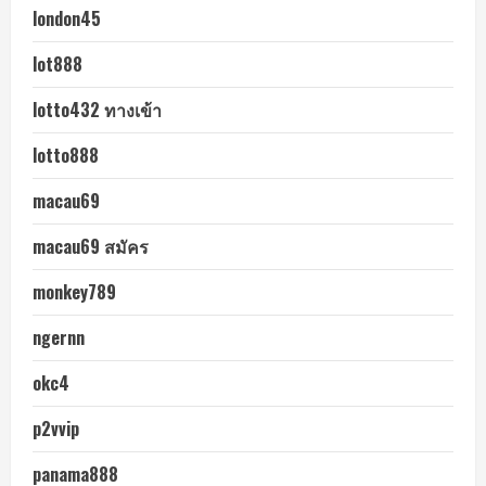
london45
lot888
lotto432 ทางเข้า
lotto888
macau69
macau69 สมัคร
monkey789
ngernn
okc4
p2vvip
panama888