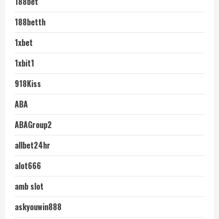
188bet
188betth
1xbet
1xbit1
918Kiss
ABA
ABAGroup2
allbet24hr
alot666
amb slot
askyouwin888