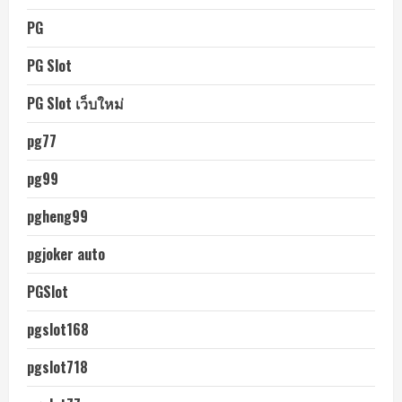
PG
PG Slot
PG Slot เว็บใหม่
pg77
pg99
pgheng99
pgjoker auto
PGSlot
pgslot168
pgslot718