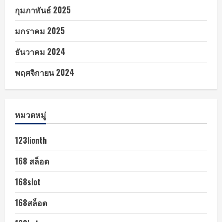
กุมภาพันธ์ 2025
มกราคม 2025
ธันวาคม 2024
พฤศจิกายน 2024
หมวดหมู่
123lionth
168 สล็อต
168slot
168สล็อต