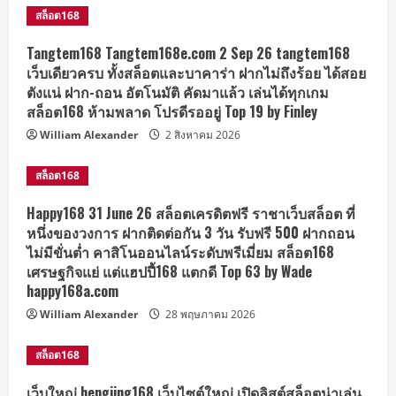
a
สล็อต168
d
Tangtem168 Tangtem168e.com 2 Sep 26 tangtem168
i
เว็บเดียวครบ ทั้งสล็อตและบาคาร่า ฝากไม่ถึงร้อย ได้สอย
ตังแน่ ฝาก-ถอน อัตโนมัติ คัดมาแล้ว เล่นได้ทุกเกม
n
สล็อต168 ห้ามพลาด โปรดีรออยู่ Top 19 by Finley
William Alexander
2 สิงหาคม 2026
g
สล็อต168
Happy168 31 June 26 สล็อตเครดิตฟรี ราชาเว็บสล็อต ที่
หนึ่งของวงการ ฝากติดต่อกัน 3 วัน รับฟรี 500 ฝากถอน
ไม่มีขั่นต่ำ คาสิโนออนไลน์ระดับพรีเมี่ยม สล็อต168
เศรษฐกิจแย่ แต่แฮปปี้168 แตกดี Top 63 by Wade
happy168a.com
William Alexander
28 พฤษภาคม 2026
สล็อต168
เว็บใหญ่ hengjing168 เว็บไซต์ใหญ่ เปิดลิสต์สล็อตน่าเล่น