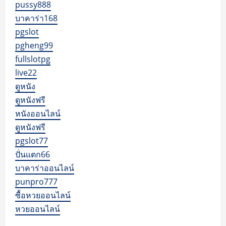
pussy888
บาคาร่า168
pgslot
pgheng99
fullslotpg
live22
ดูหนัง
ดูหนังฟรี
หนังออนไลน์
ดูหนังฟรี
pgslot77
ปั่นแตก66
บาคาร่าออนไลน์
punpro777
ซื้อหวยออนไลน์
หวยออนไลน์