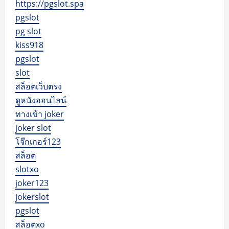
https://pgslot.spa
pgslot
pg slot
kiss918
pgslot
slot
สล็อตเว็บตรง
ดูหนังออนไลน์
ทางเข้า joker
joker slot
โจ๊กเกอร์123
สล็อต
slotxo
joker123
jokerslot
pgslot
สล็อตxo