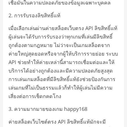
เชื่อมั่นในความปลอดภัยของข้อมูลเฉพาะบุคคล
2. การรับรองลิขสิทธิ์แท้
เมื่อเลือกเล่นผ่านค่ายสล็อตเว็บตรง API ลิขสิทธิ์แท้
ผู้เล่นจะได้รับการรับรองว่าทุกเกมที่เล่นมีลิขสิทธิ์
ถูกต้องตามกฎหมาย ไม่ว่าจะเป็นเกมสล็อตจาก
ค่ายใหญ่สุดยอดหรือจากผู้ให้บริการรายย่อย ระบบ
API ช่วยทำให้ค่ายเหล่านี้สามารถเชื่อมต่อและให้
บริการได้อย่างถูกต้องและมีความปลอดภัยสูงสุด
การเล่นเกมสล็อตที่มีลิขสิทธิ์แท้ยังช่วยป้องกันการ
เล่นเกมที่ไม่เป็นธรรมแล้วก็ทำให้ผู้เล่นไม่มีความ
เสี่ยงต่อการเช็ดกคดโกง
3. ความมากมายของเกม happy168
ค่ายสล็อตเว็บไซต์ตรง API ลิขสิทธิ์แท้มักจะมี