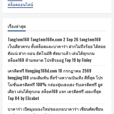
สล็อตออนไลน์
เรื่องล่าสุด
Tangtem168 Tangtem168e.com 2 Sep 26 tangtem168
เว็บเดียวครบ ทั้งสล็อตและบาคาร่า ฝากไม่ถึงร้อย ได้สอย
ตังแน่ ฝาก-ถอน อัตโนมัติ คัดมาแล้ว เล่นได้ทุกเกม
สล็อต168 ห้ามพลาด โปรดีรออยู่ Top 19 by Finley
เครดิตฟรี Hengjing168d.com 10 กรกฎาคม 2569
hengjing168 เกมเดิมพัน ที่สร้างความบันเทิง ดีที่สุด โปร
โมชั่นเครดิตฟรี 100% กล่องสุ่มเฮงเฮง รับเครดิตฟรี ยูส
เดียว เล่นได้ทุกเกม สล็อต168 แจก เครดิตฟรี เยอะที่สุด
Top 84 by Elizabet
บาคาร่า เปิดมุมมองใหม่ของเกมบาคาร่า เซียนตัดเซียน