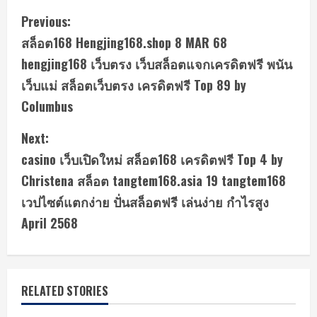
C
Previous:
สล็อต168 Hengjing168.shop 8 MAR 68
o
hengjing168 เว็บตรง เว็บสล็อตแจกเครดิตฟรี พนัน
n
เว็บแม่ สล็อตเว็บตรง เครดิตฟรี Top 89 by
Columbus
t
i
Next:
casino เว็บเปิดใหม่ สล็อต168 เครดิตฟรี Top 4 by
n
Christena สล็อต tangtem168.asia 19 tangtem168
u
เวปไซต์แตกง่าย ปั่นสล็อตฟรี เล่นง่าย กำไรสูง
April 2568
e
R
e
RELATED STORIES