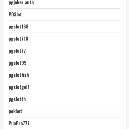
pgjoker auto
PGSlot
pgslot168
pgslot718
pgslot77
pgslot99
pgslotfish
pgslotgolf
pgslotth
pokbet
PunPro777