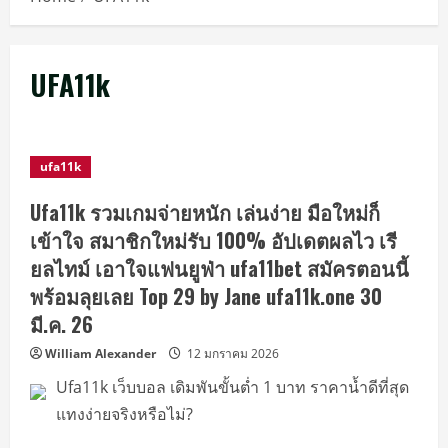
UFA11k
ufa11k
Ufa11k รวมเกมจ่ายหนัก เล่นง่าย มือใหม่ก็
เข้าใจ สมาชิกใหม่รับ 100% อัปเดตผลไว เรี
ยลไทม์ เอาใจแฟนยูฟ่า ufa11bet สมัครตอนนี้
พร้อมลุยเลย Top 29 by Jane ufa11k.one 30
มี.ค. 26
William Alexander
12 มกราคม 2026
Ufa11k เว็บบอล เดิมพันขั้นต่ำ 1 บาท ราคาน้ำดีที่สุด
แทงง่ายจริงหรือไม่?