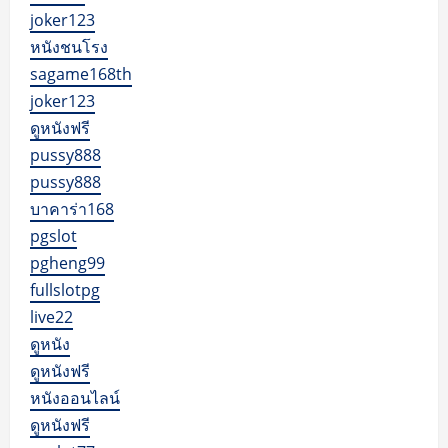
กำไร
จริง
joker123
สมาชิก
หนังชนโรง
ใหม่
รับ
sagame168th
100%
ฝาก-
joker123
ถอน
สะดวก
ดูหนังฟรี
บริการ
ดี
pussy888
ไม่
เป็น
pussy888
สอง
รอง
บาคาร่า168
ใคร
UFA11k
pgslot
สมัคร
รับ
pgheng99
โบนัส
จัด
fullslotpg
เต็ม
Top
live22
11
by
ดูหนัง
Annetta
ดูหนังฟรี
หนังออนไลน์
ดูหนังฟรี