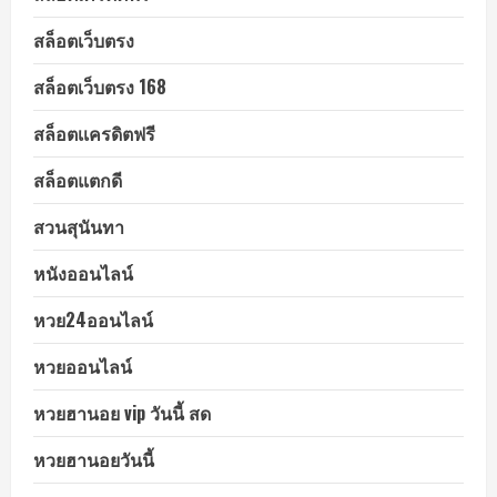
สล็อตเว็บตรง
สล็อตเว็บตรง 168
สล็อตเเครดิตฟรี
สล็อตแตกดี
สวนสุนันทา
หนังออนไลน์
หวย24ออนไลน์
หวยออนไลน์
หวยฮานอย vip วันนี้ สด
หวยฮานอยวันนี้