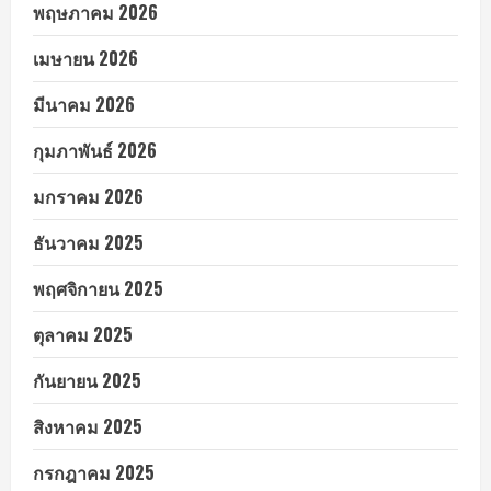
พฤษภาคม 2026
เมษายน 2026
มีนาคม 2026
กุมภาพันธ์ 2026
มกราคม 2026
ธันวาคม 2025
พฤศจิกายน 2025
ตุลาคม 2025
กันยายน 2025
สิงหาคม 2025
กรกฎาคม 2025