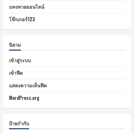
แทงหวยออนไลน์
โจ๊กเกอร์123
นิยาม
เข้าสู่ระบบ
เข้าฟีด
แสดงความเห็นฟีด
WordPress.org
ป้ายกำกับ