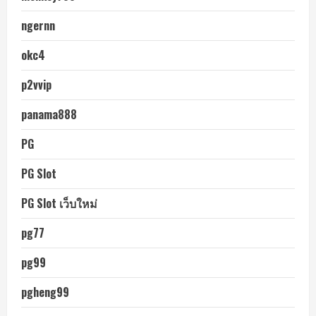
ngernn
okc4
p2vvip
panama888
PG
PG Slot
PG Slot เว็บใหม่
pg77
pg99
pgheng99