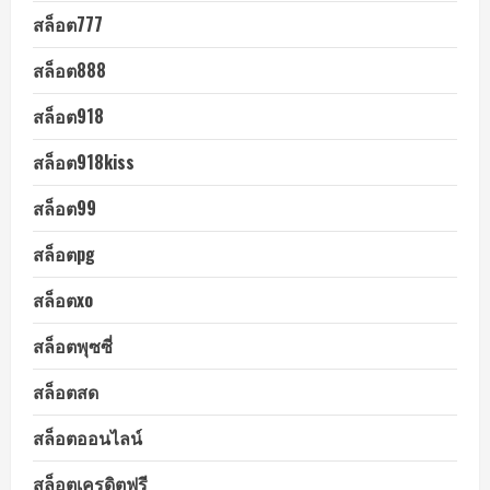
สล็อต777
สล็อต888
สล็อต918
สล็อต918kiss
สล็อต99
สล็อตpg
สล็อตxo
สล็อตพุซซี่
สล็อตสด
สล็อตออนไลน์
สล็อตเครดิตฟรี