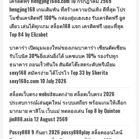
เครดิตฟรี Hengjing168d.com 10 กรกฎาคม 2569
hengjing168 เกมเดิมพัน ที่สร้างความบันเทิง ดีที่สุด โปร
โมชั่นเครดิตฟรี 100% กล่องสุ่มเฮงเฮง รับเครดิตฟรี ยูส
เดียว เล่นได้ทุกเกม สล็อต168 แจก เครดิตฟรี เยอะที่สุด
Top 84 by Elizabet
บาคาร่า เปิดมุมมองใหม่ของเกมบาคาร่า เซียนตัดเซียน
รับโบนัส 30%ยิ่งเล่นยิ่งได้ แคชแบค 10% รองรับทุก
ธนาคาร ถอนเร็วทันใจ สัมผัสโต๊ะสดระดับพรีเมียม
sexy168 สมัครง่าย ได้โปรไว Top 33 by Sherita
sexy168c.com 10 July 2026
สล็อตเว็บตรง websiteแตกง่าย สล็อตเว็บตรง 2026
ประสบการณ์เล่นยุคใหม่ ระบบเสถียร พร้อมเกมให้เลือก
มากมาย คาสิโน เว็บแม่ ทดลองเล่น Top 8 by Quinton
jin888.asia 12 August 2569
Pussy888 9 กันยา 2026 pussy888play สล็อตออนไลน์