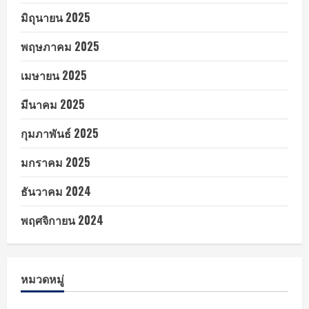
มิถุนายน 2025
พฤษภาคม 2025
เมษายน 2025
มีนาคม 2025
กุมภาพันธ์ 2025
มกราคม 2025
ธันวาคม 2024
พฤศจิกายน 2024
หมวดหมู่