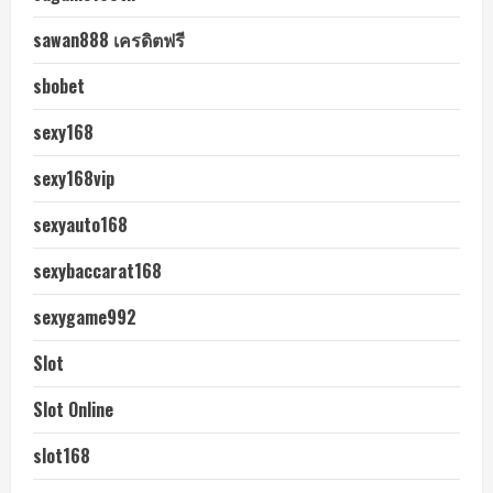
sawan888 เครดิตฟรี
sbobet
sexy168
sexy168vip
sexyauto168
sexybaccarat168
sexygame992
Slot
Slot Online
slot168