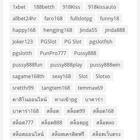
1xbet
188betth
918Kiss
918kissauto
allbet24hr
faro168
fullslotpg
funny18
happy168
hengjing168
Jinda55
jinda888
Joker123
PGSlot
PG Slot
pgslotfish
pgslotth
PunPro777
Pussy888
pussy888fun
pussy888play
pussy888win
sagame168th
sexy168
Slot
Slotxo
sretthi99
tangtem168
temmax69
คาสิโนออนไลน์
ทางเข้าpg
บาคาร่า
บาคาร่า168
สล็อต
สล็อต99
สล็อต168
สล็อต777
สล็อต888
สล็อตpg
สล็อตxo
สล็อตออนไลน์
สล็อตเครดิตฟรี
สล็อตเว็บตรง