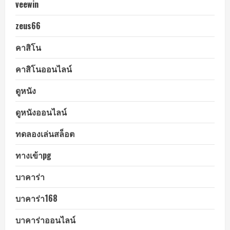
veewin
zeus66
คาสิโน
คาสิโนออนไลน์
ดูหนัง
ดูหนังออนไลน์
ทดลองเล่นสล็อต
ทางเข้าpg
บาคาร่า
บาคาร่า168
บาคาร่าออนไลน์