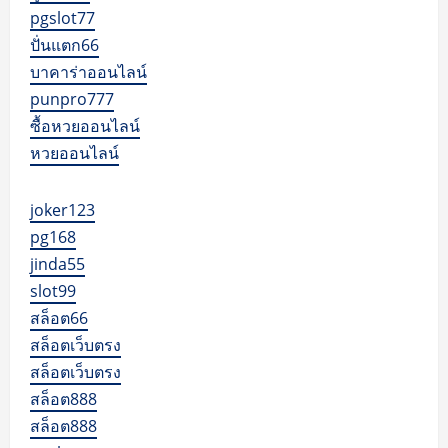
pgslot77
ปั่นแตก66
บาคาร่าออนไลน์
punpro777
ซื้อหวยออนไลน์
หวยออนไลน์
joker123
pg168
jinda55
slot99
สล็อต66
สล็อตเว็บตรง
สล็อตเว็บตรง
สล็อต888
สล็อต888