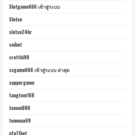
Slotgame666 เข้าสู่ระบบ
Slotxo
slotxo24hr
soibet
sretthi99
ssgame666 เข้าสู่ระบบ ล่าสุด
suppergame
tangtem168
teenoi888
temmax69
ufa11bet