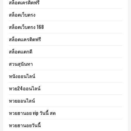
สล็อตเครดิตฟรี
สล็อตเว็บตรง
สล็อตเว็บตรง 168
สล็อตเเครดิตฟรี
สล็อตแตกดี
สวนสุนันทา
หนังออนไลน์
หวย24ออนไลน์
หวยออนไลน์
หวยฮานอย vip วันนี้ สด
หวยฮานอยวันนี้