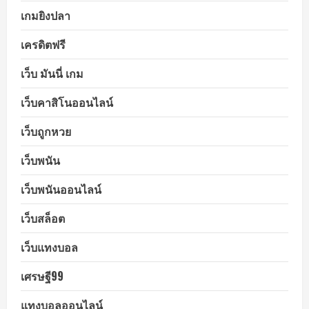
เกมยิงปลา
เครดิตฟรี
เว็บ มันนี่ เกม
เว็บคาสิโนออนไลน์
เว็บถูกหวย
เว็บพนัน
เว็บพนันออนไลน์
เว็บสล็อต
เว็บแทงบอล
เศรษฐี99
แทงบอลออนไลน์