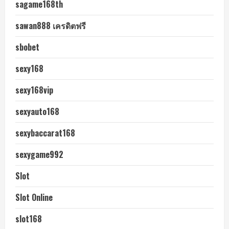
sagame168th
sawan888 เครดิตฟรี
sbobet
sexy168
sexy168vip
sexyauto168
sexybaccarat168
sexygame992
Slot
Slot Online
slot168