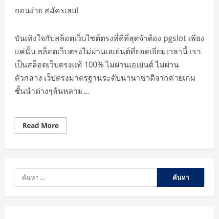
ถอนง่าย สมัครเลย!
บันเทิงใจกับสล็อตเว็บไซต์ตรงที่ดีที่สุดจำต้อง pgslot เพียง
แค่นั้น สล็อตเว็บตรงไม่ผ่านเอเย่นต์ที่ยอดเยี่ยมเวลานี้ เรา
เป็นสล็อตเว็บตรงแท้ 100% ไม่ผ่านเอเย่นต์ ไม่ผ่าน
ตัวกลาง เว็บตรงมาตรฐานระดับนานาชาติจากค่ายเกม
ชั้นนำต่างๆล้นหลาม...
Read
Read More
more
about
สล็อต666
24
ธ.ค.
2025
alot666
ค้นหา
เว็บ
สำหรับ:
ตรง
ขวัญใจ
เซียน
สล็อต
ทุก