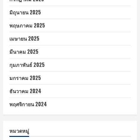
มิถุนายน 2025
พฤษภาคม 2025
เมษายน 2025
มีนาคม 2025
กุมภาพันธ์ 2025
มกราคม 2025
ธันวาคม 2024
พฤศจิกายน 2024
หมวดหมู่