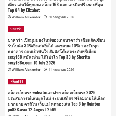
เดียว เล่นได้ทุกเกม สล็อต168 แจก เครดิตฟรี เยอะที่สุด
Top 84 by Elizabet
William Alexander
30 กรกฎาคม 2026
บาคาร่า
บาคาร่า เปิดมุมมองใหม่ของเกมบาคาร่า เซียนตัดเซียน
รับโบนัส 30%ยิ่งเล่นยิ่งได้ แคชแบค 10% รองรับทุก
ธนาคาร ถอนเร็วทันใจ สัมผัสโต๊ะสดระดับพรีเมียม
sexy168 สมัครง่าย ได้โปรไว Top 33 by Sherita
sexy168c.com 10 July 2026
William Alexander
11 กรกฎาคม 2026
สล็อต888
สล็อตเว็บตรง websiteแตกง่าย สล็อตเว็บตรง 2026
ประสบการณ์เล่นยุคใหม่ ระบบเสถียร พร้อมเกมให้เลือก
มากมาย คาสิโน เว็บแม่ ทดลองเล่น Top 8 by Quinton
jin888.asia 12 August 2569