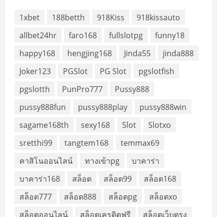
1xbet
188betth
918Kiss
918kissauto
allbet24hr
faro168
fullslotpg
funny18
happy168
hengjing168
Jinda55
jinda888
Joker123
PGSlot
PG Slot
pgslotfish
pgslotth
PunPro777
Pussy888
pussy888fun
pussy888play
pussy888win
sagame168th
sexy168
Slot
Slotxo
sretthi99
tangtem168
temmax69
คาสิโนออนไลน์
ทางเข้าpg
บาคาร่า
บาคาร่า168
สล็อต
สล็อต99
สล็อต168
สล็อต777
สล็อต888
สล็อตpg
สล็อตxo
สล็อตออนไลน์
สล็อตเครดิตฟรี
สล็อตเว็บตรง