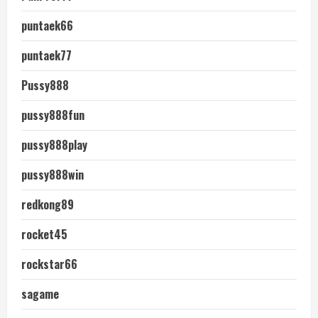
puntaek66
puntaek77
Pussy888
pussy888fun
pussy888play
pussy888win
redkong89
rocket45
rockstar66
sagame