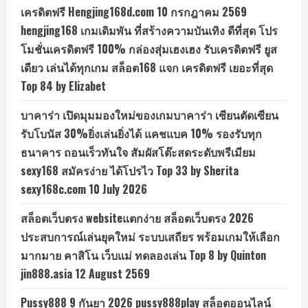
เครดิตฟรี Hengjing168d.com 10 กรกฎาคม 2569
hengjing168 เกมเดิมพัน ที่สร้างความบันเทิง ดีที่สุด โปร
โมชั่นเครดิตฟรี 100% กล่องสุ่มเฮงเฮง รับเครดิตฟรี ยูส
เดียว เล่นได้ทุกเกม สล็อต168 แจก เครดิตฟรี เยอะที่สุด
Top 84 by Elizabet
บาคาร่า เปิดมุมมองใหม่ของเกมบาคาร่า เซียนตัดเซียน
รับโบนัส 30%ยิ่งเล่นยิ่งได้ แคชแบค 10% รองรับทุก
ธนาคาร ถอนเร็วทันใจ สัมผัสโต๊ะสดระดับพรีเมียม
sexy168 สมัครง่าย ได้โปรไว Top 33 by Sherita
sexy168c.com 10 July 2026
สล็อตเว็บตรง websiteแตกง่าย สล็อตเว็บตรง 2026
ประสบการณ์เล่นยุคใหม่ ระบบเสถียร พร้อมเกมให้เลือก
มากมาย คาสิโน เว็บแม่ ทดลองเล่น Top 8 by Quinton
jin888.asia 12 August 2569
Pussy888 9 กันยา 2026 pussy888play สล็อตออนไลน์