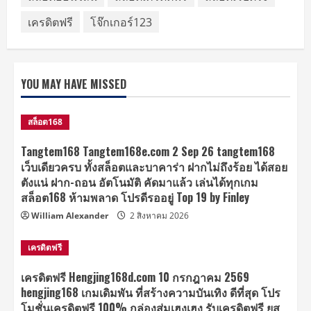
เครดิตฟรี
โจ๊กเกอร์123
YOU MAY HAVE MISSED
สล็อต168
Tangtem168 Tangtem168e.com 2 Sep 26 tangtem168
เว็บเดียวครบ ทั้งสล็อตและบาคาร่า ฝากไม่ถึงร้อย ได้สอย
ตังแน่ ฝาก-ถอน อัตโนมัติ คัดมาแล้ว เล่นได้ทุกเกม
สล็อต168 ห้ามพลาด โปรดีรออยู่ Top 19 by Finley
William Alexander
2 สิงหาคม 2026
เครดิตฟรี
เครดิตฟรี Hengjing168d.com 10 กรกฎาคม 2569
hengjing168 เกมเดิมพัน ที่สร้างความบันเทิง ดีที่สุด โปร
โมชั่นเครดิตฟรี 100% กล่องสุ่มเฮงเฮง รับเครดิตฟรี ยูส