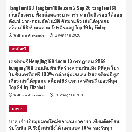
Tangtem168 Tangtem168e.com 2 Sep 26 tangtem168
เว็บเดียวครบ ทั้งสล็อตและบาคาร่า ฝากไม่ถึงร้อย ได้สอย
ตังแน่ ฝาก-ถอน อัตโนมัติ คัดมาแล้ว เล่นได้ทุกเกม
สล็อต168 ห้ามพลาด โปรดีรออยู่ Top 19 by Finley
William Alexander
2 สิงหาคม 2026
เครดิตฟรี
เครดิตฟรี Hengjing168d.com 10 กรกฎาคม 2569
hengjing168 เกมเดิมพัน ที่สร้างความบันเทิง ดีที่สุด โปร
โมชั่นเครดิตฟรี 100% กล่องสุ่มเฮงเฮง รับเครดิตฟรี ยูส
เดียว เล่นได้ทุกเกม สล็อต168 แจก เครดิตฟรี เยอะที่สุด
Top 84 by Elizabet
William Alexander
30 กรกฎาคม 2026
บาคาร่า
บาคาร่า เปิดมุมมองใหม่ของเกมบาคาร่า เซียนตัดเซียน
รับโบนัส 30%ยิ่งเล่นยิ่งได้ แคชแบค 10% รองรับทุก