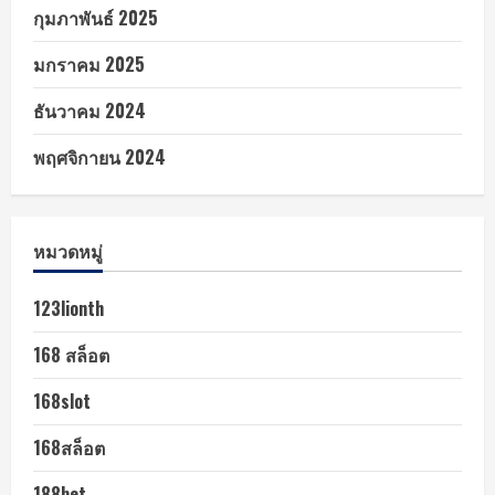
กุมภาพันธ์ 2025
มกราคม 2025
ธันวาคม 2024
พฤศจิกายน 2024
หมวดหมู่
123lionth
168 สล็อต
168slot
168สล็อต
188bet