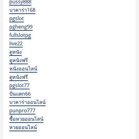
pussy888
Top
2
บาคาร่า168
by
Gavin
pgslot
Bonus888.org
17
pgheng99
ตุลา
2025
fullslotpg
live22
ดูหนัง
ดูหนังฟรี
หนังออนไลน์
ดูหนังฟรี
pgslot77
ปั่นแตก66
บาคาร่าออนไลน์
punpro777
ซื้อหวยออนไลน์
หวยออนไลน์