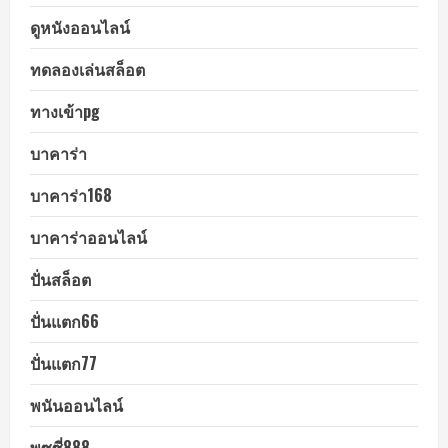
ดูหนังออนไลน์
ทดลองเล่นสล็อต
ทางเข้าpg
บาคาร่า
บาคาร่า168
บาคาร่าออนไลน์
ปั่นสล็อต
ปั่นแตก66
ปั่นแตก77
พนันออนไลน์
พุซซี่888