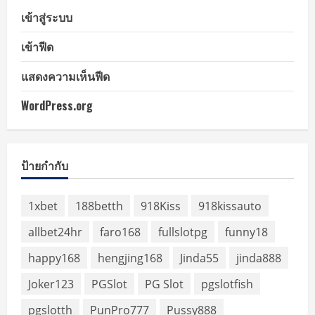
เข้าสู่ระบบ
เข้าฟีด
แสดงความเห็นฟีด
WordPress.org
ป้ายกำกับ
1xbet
188betth
918Kiss
918kissauto
allbet24hr
faro168
fullslotpg
funny18
happy168
hengjing168
Jinda55
jinda888
Joker123
PGSlot
PG Slot
pgslotfish
pgslotth
PunPro777
Pussy888