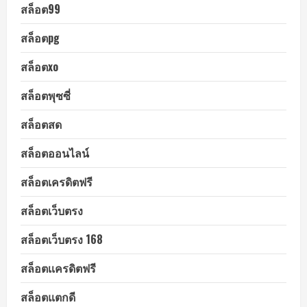
สล็อต99
สล็อตpg
สล็อตxo
สล็อตพุซซี่
สล็อตสด
สล็อตออนไลน์
สล็อตเครดิตฟรี
สล็อตเว็บตรง
สล็อตเว็บตรง 168
สล็อตเเครดิตฟรี
สล็อตแตกดี