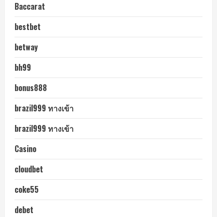
Baccarat
bestbet
betway
bh99
bonus888
brazil999 ทางเข้า
brazil999 ทางเข้า
Casino
cloudbet
coke55
debet