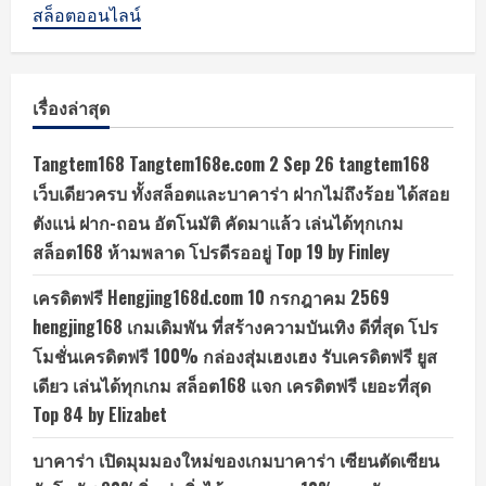
สล็อตออนไลน์
เรื่องล่าสุด
Tangtem168 Tangtem168e.com 2 Sep 26 tangtem168
เว็บเดียวครบ ทั้งสล็อตและบาคาร่า ฝากไม่ถึงร้อย ได้สอย
ตังแน่ ฝาก-ถอน อัตโนมัติ คัดมาแล้ว เล่นได้ทุกเกม
สล็อต168 ห้ามพลาด โปรดีรออยู่ Top 19 by Finley
เครดิตฟรี Hengjing168d.com 10 กรกฎาคม 2569
hengjing168 เกมเดิมพัน ที่สร้างความบันเทิง ดีที่สุด โปร
โมชั่นเครดิตฟรี 100% กล่องสุ่มเฮงเฮง รับเครดิตฟรี ยูส
เดียว เล่นได้ทุกเกม สล็อต168 แจก เครดิตฟรี เยอะที่สุด
Top 84 by Elizabet
บาคาร่า เปิดมุมมองใหม่ของเกมบาคาร่า เซียนตัดเซียน