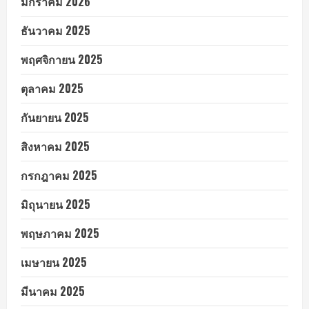
มกราคม 2026
ธันวาคม 2025
พฤศจิกายน 2025
ตุลาคม 2025
กันยายน 2025
สิงหาคม 2025
กรกฎาคม 2025
มิถุนายน 2025
พฤษภาคม 2025
เมษายน 2025
มีนาคม 2025