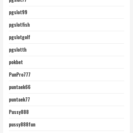
pgslot99
pgslotfish
pgslotgolf
pgslotth
pokbet
PunPro777
puntaek66
puntaek77
Pussy888
pussy888fun