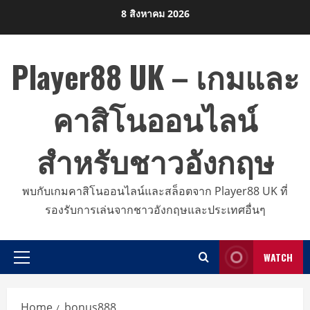
Skip
8 สิงหาคม 2026
to
content
Player88 UK – เกมและ
คาสิโนออนไลน์
สำหรับชาวอังกฤษ
พบกับเกมคาสิโนออนไลน์และสล็อตจาก Player88 UK ที่
รองรับการเล่นจากชาวอังกฤษและประเทศอื่นๆ
WATCH
Primary
Menu
Home
bonus888