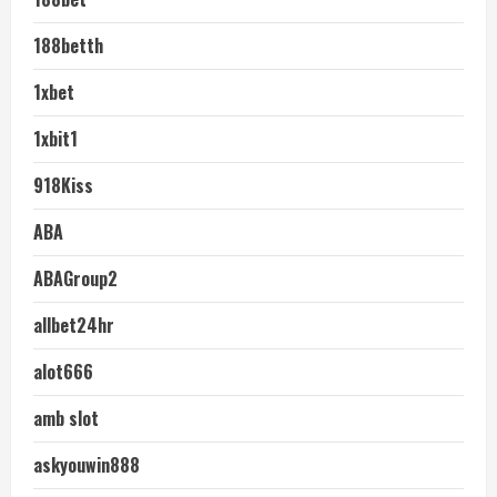
188betth
1xbet
1xbit1
918Kiss
ABA
ABAGroup2
allbet24hr
alot666
amb slot
askyouwin888