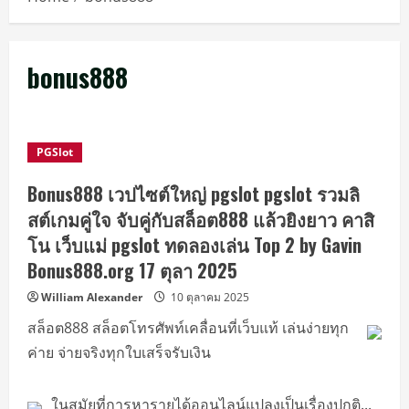
bonus888
PGSlot
Bonus888 เวปไซต์ใหญ่ pgslot pgslot รวมลิ
สต์เกมคู่ใจ จับคู่กับสล็อต888 แล้วยิงยาว คาสิ
โน เว็บแม่ pgslot ทดลองเล่น Top 2 by Gavin
Bonus888.org 17 ตุลา 2025
William Alexander
10 ตุลาคม 2025
สล็อต888 สล็อตโทรศัพท์เคลื่อนที่เว็บแท้ เล่นง่ายทุก
ค่าย จ่ายจริงทุกใบเสร็จรับเงิน
ในสมัยที่การหารายได้ออนไลน์แปลงเป็นเรื่องปกติ...