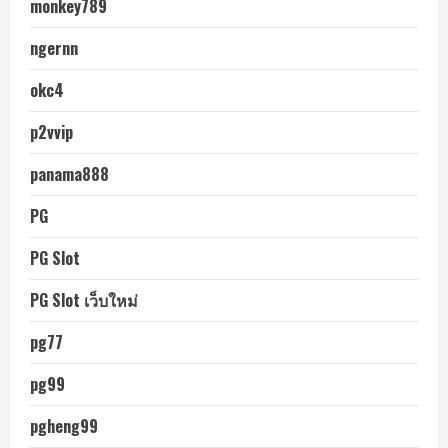
monkey789
ngernn
okc4
p2vvip
panama888
PG
PG Slot
PG Slot เว็บใหม่
pg77
pg99
pgheng99