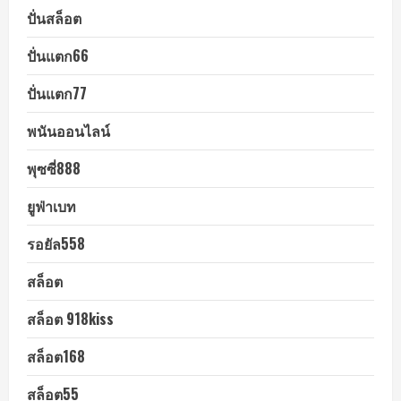
ปั่นสล็อต
ปั่นแตก66
ปั่นแตก77
พนันออนไลน์
พุซซี่888
ยูฟ่าเบท
รอยัล558
สล็อต
สล็อต 918kiss
สล็อต168
สล็อต55