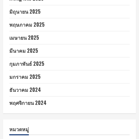
มิถุนายน 2025
พฤษภาคม 2025
เมษายน 2025
มีนาคม 2025
กุมภาพันธ์ 2025
มกราคม 2025
ธันวาคม 2024
พฤศจิกายน 2024
หมวดหมู่