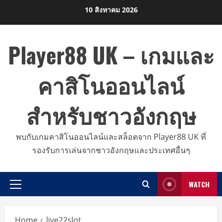
Skip
10 สิงหาคม 2026
to
content
Player88 UK – เกมและ
คาสิโนออนไลน์
สำหรับชาวอังกฤษ
พบกับเกมคาสิโนออนไลน์และสล็อตจาก Player88 UK ที่
รองรับการเล่นจากชาวอังกฤษและประเทศอื่นๆ
WATCH
Primary
Menu
Home
live22slot