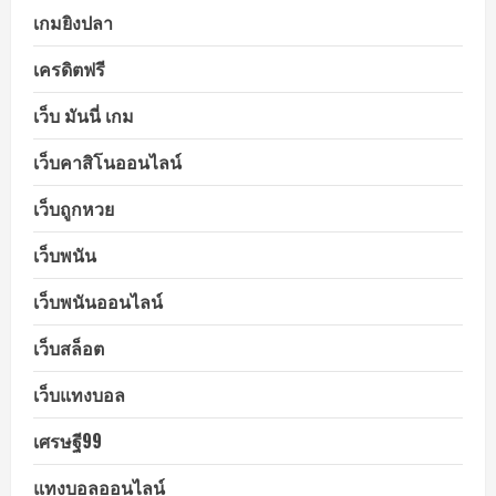
เกมยิงปลา
เครดิตฟรี
เว็บ มันนี่ เกม
เว็บคาสิโนออนไลน์
เว็บถูกหวย
เว็บพนัน
เว็บพนันออนไลน์
เว็บสล็อต
เว็บแทงบอล
เศรษฐี99
แทงบอลออนไลน์