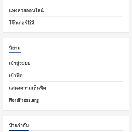
แทงหวยออนไลน์
โจ๊กเกอร์123
นิยาม
เข้าสู่ระบบ
เข้าฟีด
แสดงความเห็นฟีด
WordPress.org
ป้ายกำกับ