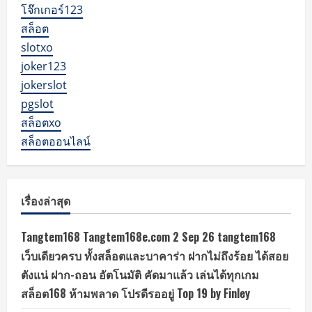
โจ๊กเกอร์123
สล็อต
slotxo
joker123
jokerslot
pgslot
สล็อตxo
สล็อตออนไลน์
เรื่องล่าสุด
Tangtem168 Tangtem168e.com 2 Sep 26 tangtem168
เว็บเดียวครบ ทั้งสล็อตและบาคาร่า ฝากไม่ถึงร้อย ได้สอย
ตังแน่ ฝาก-ถอน อัตโนมัติ คัดมาแล้ว เล่นได้ทุกเกม
สล็อต168 ห้ามพลาด โปรดีรออยู่ Top 19 by Finley