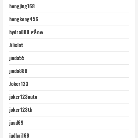
hengjing168
hongkong456
hydra888 สล็อต
Jilislot
jinda55
jinda888
Joker123
joker123auto
joker123th
juad69
judhai168