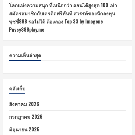
โลกแห่งความสนุก ที่เหนือกว่า ถอนได้สูงสุด 100 เท่า
สมัครสมาชิกกับเครดิตฟรีทันที สวรรค์ของนักลงทุน
พุซซี่888 รอไม่ได้ ต้องลอง Top 33 by Imogene
Pussy888play.me
ความเห็นล่าสุด
คลังเก็บ
สิงหาคม 2026
กรกฎาคม 2026
มิถุนายน 2026