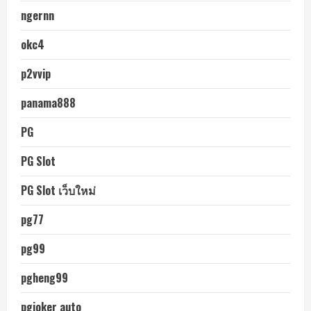
ngernn
okc4
p2vvip
panama888
PG
PG Slot
PG Slot เว็บใหม่
pg77
pg99
pgheng99
pgjoker auto