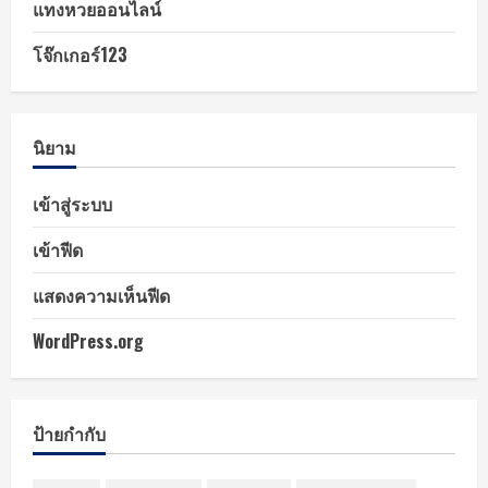
แทงหวยออนไลน์
โจ๊กเกอร์123
นิยาม
เข้าสู่ระบบ
เข้าฟีด
แสดงความเห็นฟีด
WordPress.org
ป้ายกำกับ