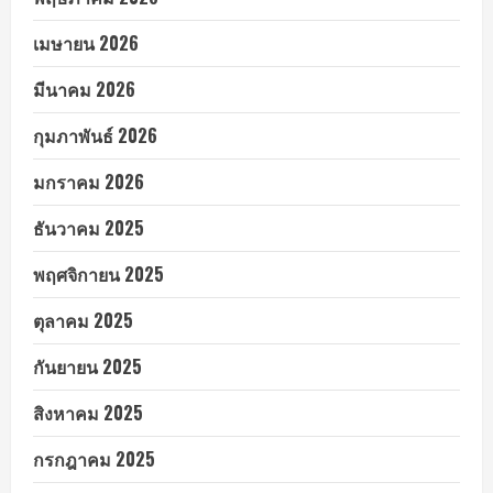
เมษายน 2026
มีนาคม 2026
กุมภาพันธ์ 2026
มกราคม 2026
ธันวาคม 2025
พฤศจิกายน 2025
ตุลาคม 2025
กันยายน 2025
สิงหาคม 2025
กรกฎาคม 2025