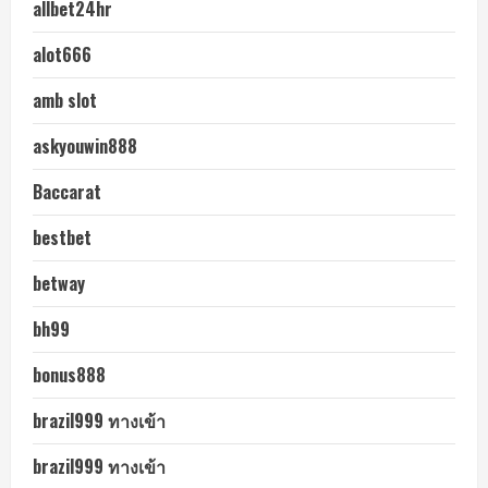
allbet24hr
alot666
amb slot
askyouwin888
Baccarat
bestbet
betway
bh99
bonus888
brazil999 ทางเข้า
brazil999 ทางเข้า