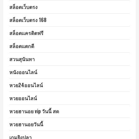
สล็อตเว็บตรง
สล็อตเว็บตรง 168
สล็อตเเครดิตฟรี
สล็อตแตกดี
สวนสุนันทา
หนังออนไลน์
หวย24ออนไลน์
หวยออนไลน์
หวยฮานอย vip วันนี้ สด
หวยฮานอยวันนี้
เกมยิงปลา