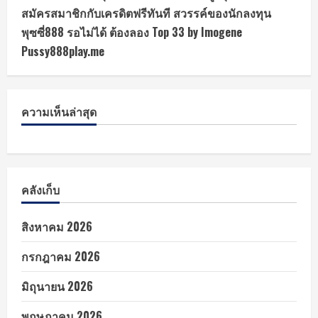
สมัครสมาชิกกับเครดิตฟรีทันที สวรรค์ของนักลงทุน
พุซซี่888 รอไม่ได้ ต้องลอง Top 33 by Imogene
Pussy888play.me
ความเห็นล่าสุด
คลังเก็บ
สิงหาคม 2026
กรกฎาคม 2026
มิถุนายน 2026
พฤษภาคม 2026