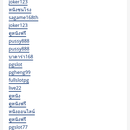
เล่น
joker123
บา
หนังชนโรง
คา
ร่า
sagame168th
ฟรี
เงิน
joker123
ชัวร์
โอน
ดูหนังฟรี
ไว
ยิ่ง
pussy888
เล่น
ยิ่ง
pussy888
ได้
แจก
บาคาร่า168
เงิน
คืน
pgslot
ไม่
อั้น
pgheng99
sagame168
ตอบ
fullslotpg
โจทย์
การ
live22
เดิม
พัน
ดูหนัง
Top
48
ดูหนังฟรี
by
Mariana
หนังออนไลน์
Sagame168th.club
ดูหนังฟรี
6
MAR
pgslot77
2568