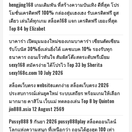
hengjing168 เกมเดิมพัน ที่สร้างความบันเทิง ดีที่สุด โปร
โมชั่นเครดิตฟรี 100% กล่องสุ่มเฮงเฮง รับเครดิตฟรี ยูส
เดียว เล่นได้ทุกเกม สล็อต168 แจก เครดิตฟรี เยอะที่สุด
Top 84 by Elizabet
บาคาร่า เปิดมุมมองใหม่ของเกมบาคาร่า เซียนตัดเซียน
รับโบนัส 30%ยิ่งเล่นยิ่งได้ แคชแบค 10% รองรับทุก
ธนาคาร ถอนเร็วทันใจ สัมผัสโต๊ะสดระดับพรีเมียม
sexy168 สมัครง่าย ได้โปรไว Top 33 by Sherita
sexy168c.com 10 July 2026
สล็อตเว็บตรง websiteแตกง่าย สล็อตเว็บตรง 2026
ประสบการณ์เล่นยุคใหม่ ระบบเสถียร พร้อมเกมให้เลือก
มากมาย คาสิโน เว็บแม่ ทดลองเล่น Top 8 by Quinton
jin888.asia 12 August 2569
Pussy888 9 กันยา 2026 pussy888play สล็อตออนไลน์
โลกแห่งความสนุก ที่เหนือกว่า ถอนได้สูงสุด 100 เท่า