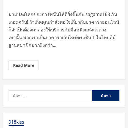
มาแปลงโลกของการพนันให้ดียิ่งขึ้นกับ sagame168 กัน
เถอะครับ! ถ้าเกิดคุณกำลังพอใจเกี่ยวกับบาคาร่าออนไลน์
ก็จำเป็นต้องมาลองใช้บริการกับมือหนึ่งแห่งแวดวง
เท่านั้น พวกเราเป็นบาคาร่าเว็บไซต์ตรงชั้น 1 ในไทยที่มี
ฐานสมาชิกมากยิ่งกว่า...
Read
Read More
more
about
บา
คา
ร่า
ผู้นำ
เกม
ค้นหา
บา
สำหรับ:
คา
ร่า
แนว
หน้า
ของ
เอเชีย
918kiss
ทดลอง