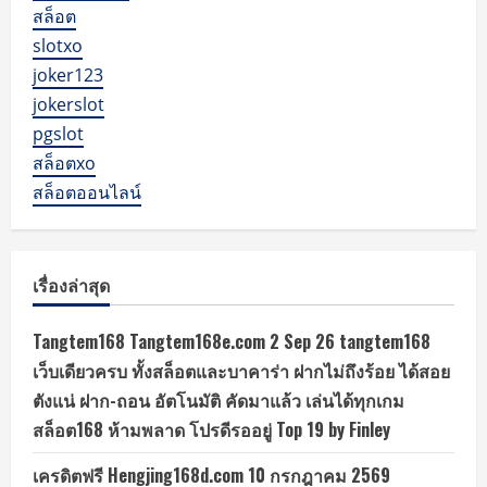
สล็อต
slotxo
joker123
jokerslot
pgslot
สล็อตxo
สล็อตออนไลน์
เรื่องล่าสุด
Tangtem168 Tangtem168e.com 2 Sep 26 tangtem168
เว็บเดียวครบ ทั้งสล็อตและบาคาร่า ฝากไม่ถึงร้อย ได้สอย
ตังแน่ ฝาก-ถอน อัตโนมัติ คัดมาแล้ว เล่นได้ทุกเกม
สล็อต168 ห้ามพลาด โปรดีรออยู่ Top 19 by Finley
เครดิตฟรี Hengjing168d.com 10 กรกฎาคม 2569