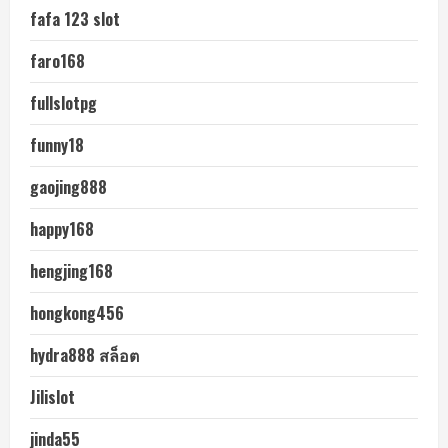
fafa 123 slot
faro168
fullslotpg
funny18
gaojing888
happy168
hengjing168
hongkong456
hydra888 สล็อต
Jilislot
jinda55