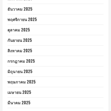
ธันวาคม 2025
พฤศจิกายน 2025
ตุลาคม 2025
กันยายน 2025
สิงหาคม 2025
กรกฎาคม 2025
มิถุนายน 2025
พฤษภาคม 2025
เมษายน 2025
มีนาคม 2025