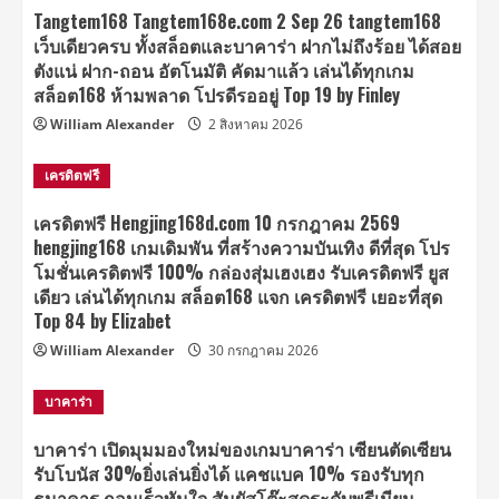
Tangtem168 Tangtem168e.com 2 Sep 26 tangtem168
เว็บเดียวครบ ทั้งสล็อตและบาคาร่า ฝากไม่ถึงร้อย ได้สอย
ตังแน่ ฝาก-ถอน อัตโนมัติ คัดมาแล้ว เล่นได้ทุกเกม
สล็อต168 ห้ามพลาด โปรดีรออยู่ Top 19 by Finley
William Alexander
2 สิงหาคม 2026
เครดิตฟรี
เครดิตฟรี Hengjing168d.com 10 กรกฎาคม 2569
hengjing168 เกมเดิมพัน ที่สร้างความบันเทิง ดีที่สุด โปร
โมชั่นเครดิตฟรี 100% กล่องสุ่มเฮงเฮง รับเครดิตฟรี ยูส
เดียว เล่นได้ทุกเกม สล็อต168 แจก เครดิตฟรี เยอะที่สุด
Top 84 by Elizabet
William Alexander
30 กรกฎาคม 2026
บาคาร่า
บาคาร่า เปิดมุมมองใหม่ของเกมบาคาร่า เซียนตัดเซียน
รับโบนัส 30%ยิ่งเล่นยิ่งได้ แคชแบค 10% รองรับทุก
ธนาคาร ถอนเร็วทันใจ สัมผัสโต๊ะสดระดับพรีเมียม