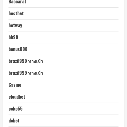
Baccarat
bestbet
betway
bh99
bonus888
brazil999 ทางเข้า
brazil999 ทางเข้า
Casino
cloudbet
coke55
debet