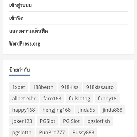
เข้าสู่ระบบ
เข้าฟีด
แสดงความเห็นฟีด
WordPress.org
ป้ายกำกับ
1xbet
188betth
918Kiss
918kissauto
allbet24hr
faro168
fullslotpg
funny18
happy168
hengjing168
Jinda55
jinda888
Joker123
PGSlot
PG Slot
pgslotfish
pgslotth
PunPro777
Pussy888