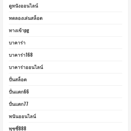
ดูหนังออนไลน์
ทดลองเล่นสล็อต
ทางเข้าpg
บาคาร่า
บาคาร่า168
บาคาร่าออนไลน์
ปั่นสล็อต
ปั่นแตก66
ปั่นแตก77
พนันออนไลน์
พุซซี่888