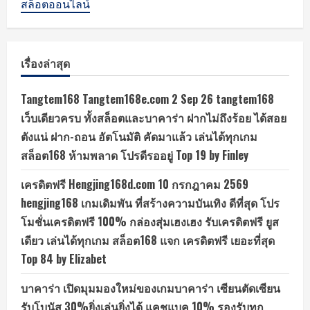
สล็อตออนไลน์
เรื่องล่าสุด
Tangtem168 Tangtem168e.com 2 Sep 26 tangtem168
เว็บเดียวครบ ทั้งสล็อตและบาคาร่า ฝากไม่ถึงร้อย ได้สอย
ตังแน่ ฝาก-ถอน อัตโนมัติ คัดมาแล้ว เล่นได้ทุกเกม
สล็อต168 ห้ามพลาด โปรดีรออยู่ Top 19 by Finley
เครดิตฟรี Hengjing168d.com 10 กรกฎาคม 2569
hengjing168 เกมเดิมพัน ที่สร้างความบันเทิง ดีที่สุด โปร
โมชั่นเครดิตฟรี 100% กล่องสุ่มเฮงเฮง รับเครดิตฟรี ยูส
เดียว เล่นได้ทุกเกม สล็อต168 แจก เครดิตฟรี เยอะที่สุด
Top 84 by Elizabet
บาคาร่า เปิดมุมมองใหม่ของเกมบาคาร่า เซียนตัดเซียน
รับโบนัส 30%ยิ่งเล่นยิ่งได้ แคชแบค 10% รองรับทุก