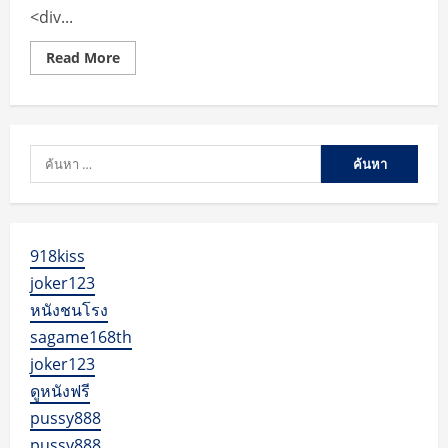
<div...
Read
Read More
more
about
Player88
UK
–
เกม
และ
ค้นหา
คา
สำหรับ:
สิ
โน
ออนไลน์
สำหรับ
ชาว
อังกฤษ
918kiss
joker123
หนังชนโรง
sagame168th
joker123
ดูหนังฟรี
pussy888
pussy888