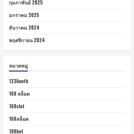
กุมภาพันธ์ 2025
มกราคม 2025
ธันวาคม 2024
พฤศจิกายน 2024
หมวดหมู่
123lionth
168 สล็อต
168slot
168สล็อต
188bet