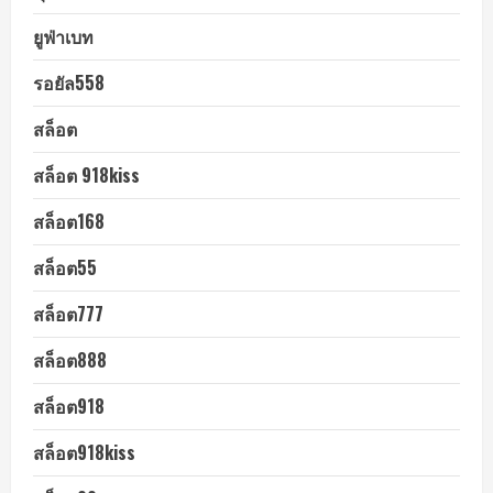
ยูฟ่าเบท
รอยัล558
สล็อต
สล็อต 918kiss
สล็อต168
สล็อต55
สล็อต777
สล็อต888
สล็อต918
สล็อต918kiss