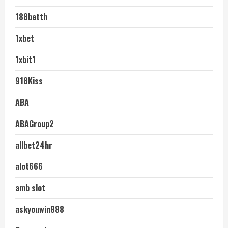
188betth
1xbet
1xbit1
918Kiss
ABA
ABAGroup2
allbet24hr
alot666
amb slot
askyouwin888